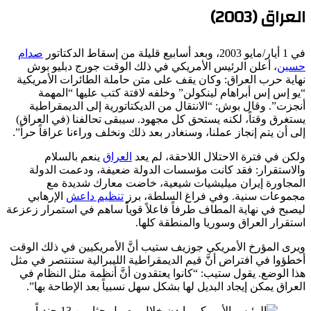
العراق (2003)
في 1 أيار/مايو 2003، وبعد أسابيع قليلة من إسقاط الدكتاتور
صدام
حسين
، أعلن الرئيس الأمريكي في ذلك الوقت جورج دبليو بوش
نهاية حرب العراق: وكان يقف على متن حاملة الطائرات الأمريكية
“يو إس إس أبراهام لينكولن” وخلفه لافتة كتب عليها “المهمة
أنجزت”. وقال بوش: “الانتقال من الديكتاتورية إلى الديمقراطية
يستغرق وقتاً، لكنه يستحق كل مجهود. سيبقى تحالفنا (في العراق)
إلى أن يتم إنجاز عملنا، وسنغادر بعد ذلك ونخلف وراءنا عراقاً حراً”.
ولكن في فترة الاحتلال اللاحقة، لم يعد
العراق
ينعم بالسلام
والاستقرار: فقد كانت مؤسسات الدولة ضعيفة، ودعمت الدولة
المجاورة إيران ميليشيات شيعية، خاضت معارك شديدة مع
مجموعات سنية. وفي فراغ السلطة، برز
تنظيم داعش
الإرهابي
ليصبح في نهاية المطاف طرفاً فاعلاً قوياًً ساهم في استمرار زعزعة
استقرار العراق وسوريا والمنطقة كلها.
ويرى المؤرخ الأمريكي جوزيف ستيب أنَّ الأمريكيين في ذلك الوقت
أخطؤوا في افتراض أنَّ قيم الديمقراطية الليبرالية ستنتصر في مثل
هذا الوضع. يقول ستيب: “كانوا يعتقدون أنَّ أنظمة مثل النظام في
العراق يمكن إيجاد البديل لها بشكل سهل نسبياً بعد الإطاحة بها”.