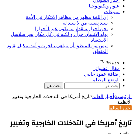
اخبار السودان
علوم وتكنولوجيا
منوعات
إن اللغة مظهر من مظاهر الابتكار في الأمة
سيد نفسه من لا سيد له
نحن أحرار بمقدار ما يكون غيرنا أحرارا
يولد الانسان حراً ، و لكنه في كل مكان يجر سلاسل
الاستعباد
ليس من المنطق أن تتباهى بالحرية و أنت مكبل بقيود
المنطق
℃
جدة
36
مقال عشوائي
إضافة عمود جانبي
الوضع المظلم
بحث عن
الرئيسية
/
أخبار العالم
/
تاريخ أمريكا في التدخلات الخارجية وتغيير
الأنظمة
أخبار العالم
تاريخ أمريكا في التدخلات الخارجية وتغيير