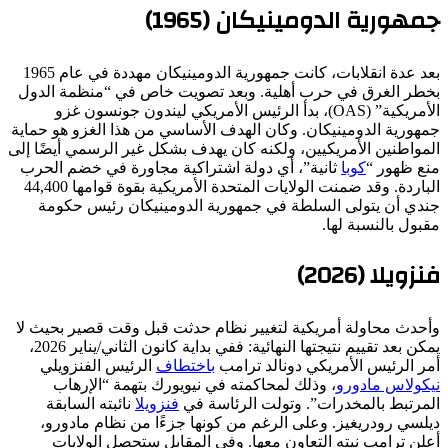
جمهورية الدومينيكان (1965)
بعد عدة انقلابات، كانت جمهورية الدومينيكان مهددة في عام 1965
بخطر الغرق في حرب أهلية. وبعد تصويت خاص في “منظمة الدول
الأمريكية” (OAS)، بدأ الرئيس الأمريكي ليندون جونسون غزو
جمهورية الدومينيكان. وكان الهدف الأساسي من هذا الغزو هو حماية
المواطنين الأمريكيين، ولكنه كان يهدف بشكل غير الرسمي أيضًا إلى
منع ظهور “
كوبا
ثانية”، أي دولة اشتراكية مجاورة في خضم الحرب
الباردة. وقد ضمنت الولايات المتحدة الأمريكية بقوة قوامها 44,400
جندي أن يتولى السلطة في جمهورية الدومينيكان رئيس حكومة
مقبول بالنسبة لها.
فنزويلا (2026)
وأحدث محاولة أمريكية لتغيير نظام حدثت قبل وقت قصير بحيث لا
يمكن بعد تقييم نتيجتها النهائية: ففي بداية كانون الثاني/يناير 2026،
أمر الرئيس الأمريكي دونالد ترامب
باختطاف
الرئيس الفنزويلي
نيكولاس مادورو
، وذلك لمحاكمته في نيويورك بتهمة “الإرهاب
المرتبط بالمخدرات”. وتولت الرئاسة في
فنزويلا
نائبته السابقة
ديلسي رودريغيز. وعلى الرغم من كونها جزءًا من نظام مادورو،
أعلن ترامب نيته التعاون معها. وفي المقابل ستحصل الولايات