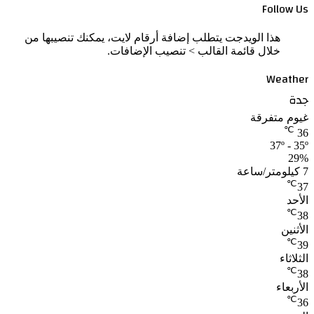
Follow Us
هذا الويدجت يتطلب إضافة أرقام لايت، يمكنك تنصيبها من
خلال قائمة القالب > تنصيب الإضافات.
Weather
جدة
غيوم متفرقة
℃
36
37º - 35º
29%
7 كيلومتر/ساعة
℃
37
الأحد
℃
38
الأثنين
℃
39
الثلاثاء
℃
38
الأربعاء
℃
36