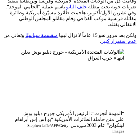
وقامت كل من الولايات المتحدة الأمريكية وفرنسا وبريطانيا بتنفيذ
ضربات جوية تحت مظلة
حلف الناتو
باسم عملية “الحامي الموحد”.
وفي تشرين الأول/أكتوبر، هاجمت طائرة مسيّرة أمريكية وطائرة
مقاتلة فرنسية موكب القذافي وقام مقاتلو المجلس الوطني
الانتقالي بقتله.
ولكن بعد مرور نحو 15 عاماً لا تزال ليبيا
منقسمة سياسيًا
وتعاني من
عدم استقرار كبير
.
“المهمة أنجزت”: الرئيس الأمريكي جورج دبليو بوش
على متن حاملة الطائرات الأمريكية “يو إس إس أبراهام
لينكولن” عام 2003
صورة من: Stephen Jaffe/AFP/Getty
Images