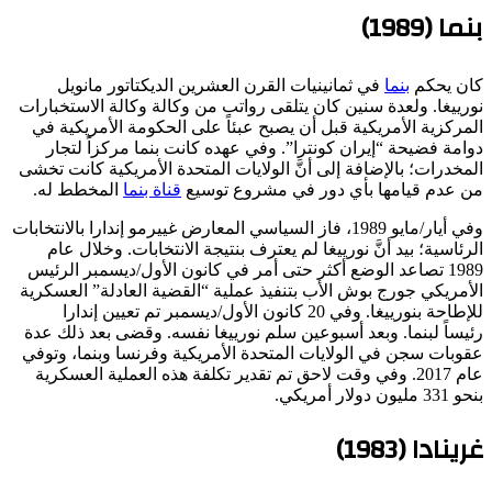
بنما (1989)
كان يحكم
بنما
في ثمانينيات القرن العشرين الديكتاتور مانويل
نورييغا. ولعدة سنين كان يتلقى رواتب من وكالة وكالة الاستخبارات
المركزية الأمريكية قبل أن يصبح عبئاً على الحكومة الأمريكية في
دوامة فضيحة “إيران كونترا”. وفي عهده كانت بنما مركزاً لتجار
المخدرات؛ بالإضافة إلى أنَّ الولايات المتحدة الأمريكية كانت تخشى
من عدم قيامها بأي دور في مشروع توسيع
قناة بنما
المخطط له.
وفي أيار/مايو 1989، فاز السياسي المعارض غييرمو إندارا بالانتخابات
الرئاسية؛ بيد أنَّ نورييغا لم يعترف بنتيجة الانتخابات. وخلال عام
1989 تصاعد الوضع أكثر حتى أمر في كانون الأول/ديسمبر الرئيس
الأمريكي جورج بوش الأب بتنفيذ عملية “القضية العادلة” العسكرية
للإطاحة بنورييغا. وفي 20 كانون الأول/ديسمبر تم تعيين إندارا
رئيساً لبنما. وبعد أسبوعين سلم نورييغا نفسه. وقضى بعد ذلك عدة
عقوبات سجن في الولايات المتحدة الأمريكية وفرنسا وبنما، وتوفي
عام 2017. وفي وقت لاحق تم تقدير تكلفة هذه العملية العسكرية
بنحو 331 مليون دولار أمريكي.
غرينادا (1983)