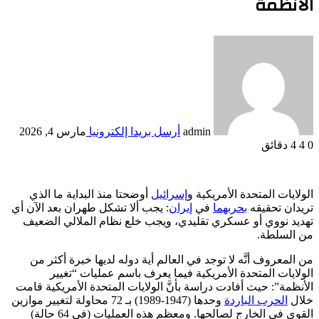
الأنظمة
admin
أرسل بريدا إلكترونيا
مارس 4, 2026
0
4
4 دقائق
الولايات المتحدة الأمريكية و
إسرائيل
أوضحتا منذ البداية ما الذي
تريدان تحقيقه
بحربهما
في
إيران
: يجب ألا تشكل طهران بعد الآن أي
تهديد نووي أو عسكري تقليدي، ويجب خلع نظام الملالي الضعيف
من السلطة.
من المعروف أنَّه لا توجد في العالم أية دوله لديها خبرة أكثر من
الولايات المتحدة الأمريكية فيما يعرف باسم عمليات “تغيير
الأنظمة”: حيث أفادت دراسة بأنَّ الولايات المتحدة الأمريكية قامت
خلال
الحرب الباردة
وحدها (1947-1989) بـ 72 محاولة لتغيير موازين
القوى في الخارج لصالحها. ومعظم هذه العمليات (في 64 حالة)