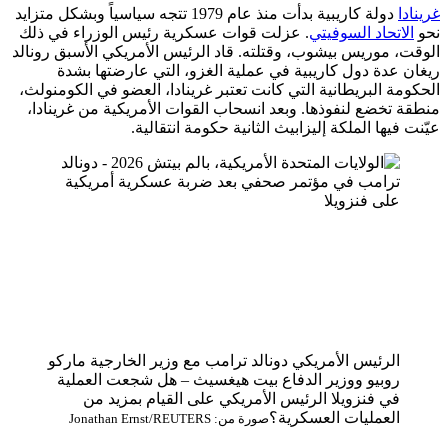
غرينادا
دولة كاريبية بدأت منذ عام 1979 تتجه سياسياً وبشكل متزايد
نحو
الاتحاد السوفيتي
. عزلت قوات عسكرية رئيس الوزراء في ذلك
الوقت، موريس بيشوب، وقتلته. قاد الرئيس الأمريكي الأسبق رونالد
ريغان عدة دول كاريبية في عملية الغزو، التي عارضتها بشدة
الحكومة البريطانية التي كانت تعتبر غرينادا، العضو في الكومنولث،
منطقة تخضع لنفوذها. وبعد انسحاب القوات الأمريكية من غرينادا،
عيّنت فيها الملكة إليزابيث الثانية حكومة انتقالية.
الرئيس الأمريكي دونالد ترامب مع وزير الخارجية ماركو
روبيو ووزير الدفاع بيت هيغسيث – هل شجعت العملية
في فنزويلا الرئيس الأمريكي على القيام بمزيد من
العمليات العسكرية؟
صورة من: Jonathan Ernst/REUTERS