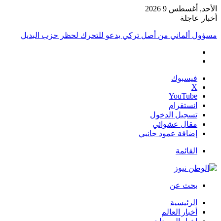
الأحد, أغسطس 9 2026
أخبار عاجلة
خطط حكومية وأوجه قصور وانتقادات .. كيف تواجه ألمانيا الحرّ؟
فيسبوك
‫X
‫YouTube
انستقرام
تسجيل الدخول
مقال عشوائي
إضافة عمود جانبي
القائمة
بحث عن
الرئيسية
أخبار العالم