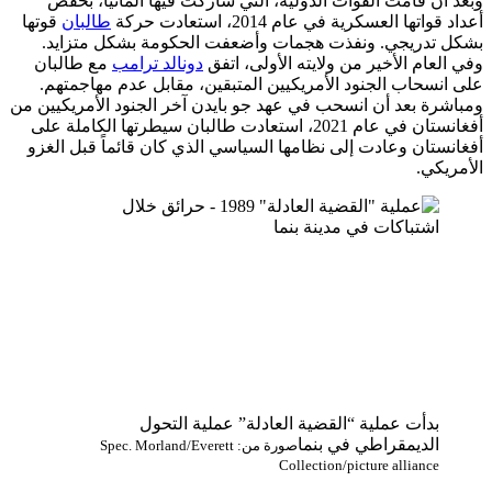
وبعد أن قامت القوات الدولية، التي شاركت فيها ألمانيا، بخفض
أعداد قواتها العسكرية في عام 2014، استعادت حركة
طالبان
قوتها
بشكل تدريجي. ونفذت هجمات وأضعفت الحكومة بشكل متزايد.
وفي العام الأخير من ولايته الأولى، اتفق
دونالد ترامب
مع طالبان
على انسحاب الجنود الأمريكيين المتبقين، مقابل عدم مهاجمتهم.
ومباشرة بعد أن انسحب في عهد جو بايدن آخر الجنود الأمريكيين من
أفغانستان في عام 2021، استعادت طالبان سيطرتها الكاملة على
أفغانستان وعادت إلى نظامها السياسي الذي كان قائماً قبل الغزو
الأمريكي.
بدأت عملية “القضية العادلة” عملية التحول
الديمقراطي في بنما
صورة من: Spec. Morland/Everett
Collection/picture alliance