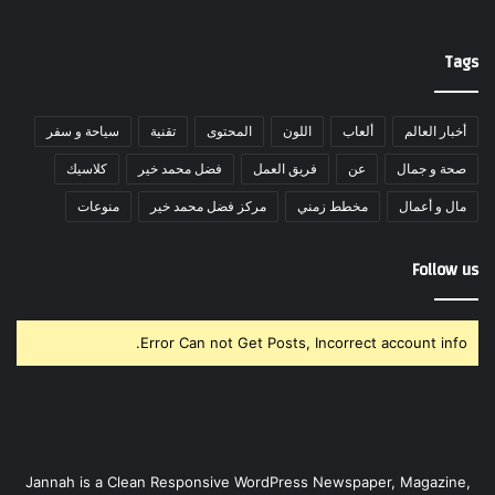
Tags
أخبار العالم
ألعاب
اللون
المحتوى
تقنية
سياحة و سفر
صحة و جمال
عن
فريق العمل
فضل محمد خير
كلاسيك
مال و أعمال
مخطط زمني
مركز فضل محمد خير
منوعات
Follow us
Error Can not Get Posts, Incorrect account info.
Jannah is a Clean Responsive WordPress Newspaper, Magazine,