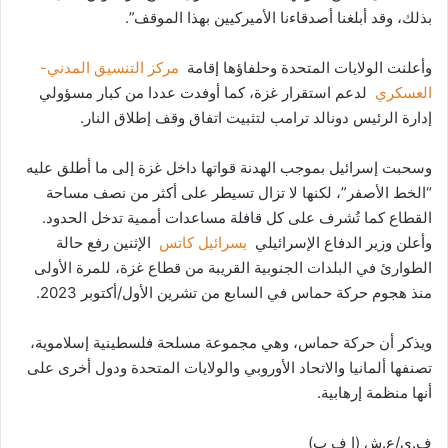
بذلك، وقد أبلغنا أصدقاءنا الأميركيين بهذا الموقف”.
وأعلنت الولايات المتحدة وحلفاؤها إقامة
مركز التنسيق المدني-
العسكري
لدعم استقرار غزة، كما أوفدت عددا من كبار مسؤولي
إدارة الرئيس دونالد ترامب لتثبيت اتفاق وقف إطلاق النار.
وسحبت إسرائيل بموجب الهدنة قواتها داخل غزة إلى ما أطلق عليه
“الخط الأصفر”، لكنها لا تزال تسيطر على أكثر من نصف مساحة
القطاع كما تُشرف على كل قافلة مساعدات أممية تدخل الحدود.
وأعلن وزير الدفاع الإسرائيلي
يسرائيل كاتس
الإثنين رفع حالة
الطوارئ في البلدات الجنوبية القريبة من قطاع غزة، للمرة الأولى
منذ هجوم حركة حماس في السابع من تشرين الأول/أكتوبر 2023.
ويذكر أن حركة حماس، وهي مجموعة مسلحة فلسطينية إسلاموية،
تصنفها ألمانيا والاتحاد الأوروبي والولايات المتحدة ودول أخرى على
أنها منظمة إرهابية.
ف.ي/ع.ش (ا ف ب)