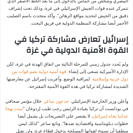
المصري وشخص من حماس بالدخول إلى ما بعد الخط الأصفر الذي
تتمركز عنده قوات الجيش الإسرائيلي في غزة، وذلك تحت إشراف
دقيق من الجيش لتحديد مواقع الرهائن”. وأكد متحدث باسم الصليب
الأحمر أيضا مشاركة المنظمة الدولية في فريق البحث.
إسرائيل تعارض مشاركة تركيا في
القوة الأمنية الدولية في غزة
ولم يُحدد جدول زمني للمرحلة التالية من اتفاق الهدنة في غزة، لكن
الإدارة الأميركية تسعى إلى إنشاء
قوة أمنية دولية تضم قوات من
دول عربية وإسلامية
لمراقبة الوضع. وأعربت إسرائيل عن معارضتها
الشديدة لمشاركة تركيا في هذه القوة الأمنية المقترحة.
وأعلن وزير الخارجية الإسرائيلي
جدعون ساعر
خلال مؤتمر صحافي
في بودابست أن تركيا بقيادة الرئيس رجب طيب إردوغان “
تبنت نهجا
عدائيا تجاه إسرائيل
، لا يقتصر على التصريحات بل يشمل أيضا
خطوات دبلوماسية واقتصادية ضدها”. وتابع ساعر “لذلك ليس
منطقيا أن نسمح لقواتها المسلحة بدخول قطاع غزة، ولن نقبل