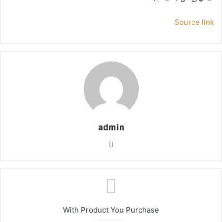
Source link
admin
موق
ع
الوي
ب
With Product You Purchase