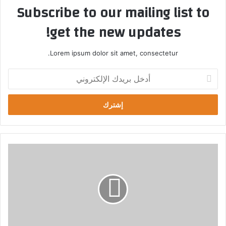
Subscribe to our mailing list to
get the new updates!
Lorem ipsum dolor sit amet, consectetur.
أ
د
خ
ل
ب
ر
ي
د
ب
ك
ا
ا
ب
ل
ك
إ
ر
ل
ف
ك
ي
ت
ص