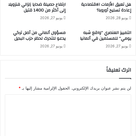
ن
ا
هل تعيق الأزمات الاقتصادية
ارتفاع حصيلة ضحايا زلزالي فنزويلا
ب
إعادة تسليح أوروبا؟
إلى أكثر من 1400 قتيل
ر
د
ا
يونيو 28, 2026
يونيو 27, 2026
ا
ي
ي
ع
التمييز العنصري “واقع شبه
مسؤول ألماني من أصل تركي
ة
ي
يومي” للمسلمين في ألمانيا
يدعو للتحرك لحظر حزب البديل
ل
ش
يونيو 27, 2026
يونيو 27, 2026
ل
و
س
ن
ل
ف
ا
ي
اترك تعليقاً
م
ع
ل
ز
ا
ل
لن يتم نشر عنوان بريدك الإلكتروني.
الحقول الإلزامية مشار إليها بـ
*
ذ
ة
ر
و
ا
ي
خ
ل
ع
و
ت
ة
ف
ل
و
ع
ل
س
ل