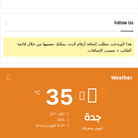
Follow Us
هذا الويدجت يتطلب إضافة أرقام لايت، يمكنك تنصيبها من خلال قائمة
القالب > تنصيب الإضافات.
Weather
35
℃
جدة
37º - 35º
39%
6.23 كيلومتر/ساعة
غيوم متفرقة