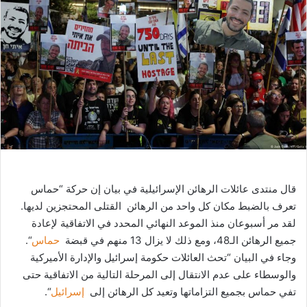
ب
ر
ي
د
ا
إ
ل
ك
ت
ر
و
قال منتدى عائلات الرهائن الإسرائيلية في بيان إن حركة “حماس
ن
تعرف بالضبط مكان كل واحد من الرهائن القتلى المحتجزين لديها.
ي
لقد مر أسبوعان منذ الموعد النهائي المحدد في الاتفاقية لإعادة
ا
جميع الرهائن الـ48، ومع ذلك لا يزال 13 منهم في قبضة
حماس
“.
وجاء في البيان “تحث العائلات حكومة إسرائيل والإدارة الأميركية
والوسطاء على عدم الانتقال إلى المرحلة التالية من الاتفاقية حتى
تفي حماس بجميع التزاماتها وتعيد كل الرهائن إلى
إسرائيل
“.