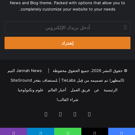
News and Blog theme. Packed with options that allow you to
completely customize your website to your needs.
أدخل
بريدك
الإلكتروني
© حقوق النشر 2026، جميع الحقوق محفوظة |
Jannah News الثيم
(المظهر) تم تصميمه من قِبل TieLabs
| مُستضاف بفخر
SiteGround
الرئيسية
عن
فريق العمل
أخبار العالم
علوم وتكنولوجيا
شراء القالب!
فيسبوك
‫X
‫YouTube
انستقرام