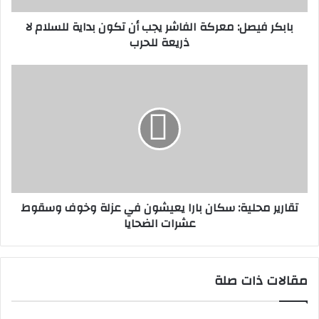
ر
ل
بابكر فيصل: معركة الفاشر يجب أن تكون بداية للسلام لا
و
:
ذريعة للحرب
ن
م
ي
ع
ر
ت
ك
ق
ة
ا
ا
ر
ل
ي
ف
ر
ا
م
ش
ح
ر
ل
تقارير محلية: سكان بارا يعيشون في عزلة وخوف وسقوط
ي
ي
عشرات الضحايا
ج
ة
ب
:
أ
س
ن
ك
مقالات ذات صلة
ت
ا
ك
ن
و
ب