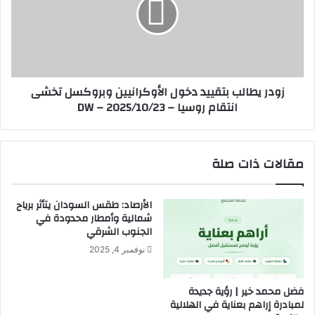
ة
ر
أ
ي
م
ط
ا
ا
م
ل
ط
ب
زودر يطالب بتقييد دخول الأوكرانيين وبروكسل تخشى
م
ب
انتقام روسيا – DW – 2025/10/23
و
ت
ح
ق
ت
ي
ر
ي
مقالات ذات صلة
ك
د
ي
د
ا
خ
الأرصاد: طقس السودان يتأثر برياح
ف
و
شمالية وأمطار محدودة في
ي
ل
الجنوب الشرقي
ا
ا
نوفمبر 4, 2025
ح
ل
ت
أ
ك
و
فضل محمد خير | رؤية جديدة
ا
ك
لمبادرة إراهم بعناية في الهلالية
ر
ر