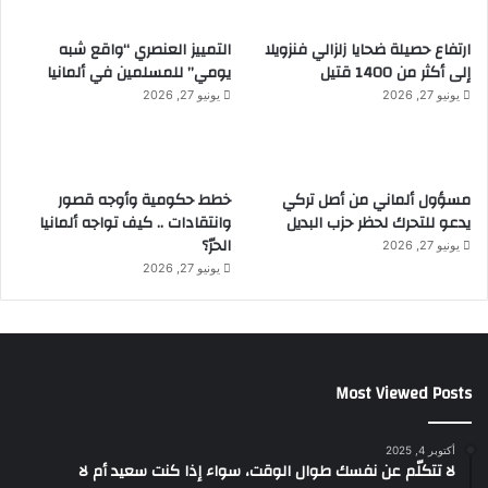
ارتفاع حصيلة ضحايا زلزالي فنزويلا
التمييز العنصري “واقع شبه
إلى أكثر من 1400 قتيل
يومي” للمسلمين في ألمانيا
يونيو 27, 2026
يونيو 27, 2026
مسؤول ألماني من أصل تركي
خطط حكومية وأوجه قصور
يدعو للتحرك لحظر حزب البديل
وانتقادات .. كيف تواجه ألمانيا
الحرّ؟
يونيو 27, 2026
يونيو 27, 2026
Most Viewed Posts
أكتوبر 4, 2025
لا تتكلّم عن نفسك طوال الوقت، سواء إذا كنت سعيد أم لا