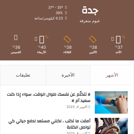
جدة
37º - 35º
39%
6.23 كيلومتر/ساعة
غيوم متفرقة
36
40
38
38
37
℃
℃
℃
℃
℃
الأحد
الأثنين
الثلاثاء
الأربعاء
الخميس
الأشهر
الأخيرة
تعليقات
لا تتكلّم عن نفسك طوال الوقت، سواء إذا كنت
سعيد أم لا
أكتوبر 4, 2025
أمقت ما تكتب ، لكنني مستعد لدفع حياتي كي
تواصل الكتابة
أكتوبر 4, 2025