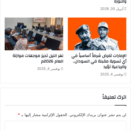
والنورة
ا
ا
أبريل 30, 2026
ل
ن
س
ي
و
ي
ق
ن
ا
و
ل
ب
س
ر
و
و
الإمارات تفرض شرطاً أساسياً في
نهر النيل تجيز موجهات موازنة
ر
أي تسوية مقبلة في السودان..
العام 2026م
ك
والرباعية تؤيد
ي
س
نوفمبر 4, 2025
ة
ل
نوفمبر 4, 2025
!
ت
–
خ
D
ش
اترك تعليقاً
W
ى
–
ا
2
ن
لن يتم نشر عنوان بريدك الإلكتروني.
الحقول الإلزامية مشار إليها بـ
*
0
ت
2
ق
ا
5
ا