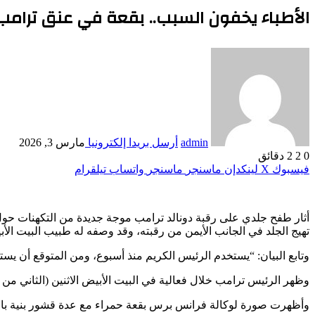
الأطباء يخفون السبب.. بقعة في عنق ترامب
admin
أرسل بريدا إلكترونيا
مارس 3, 2026
0
2
2 دقائق
فيسبوك
‫X
لينكدإن
ماسنجر
ماسنجر
واتساب
تيلقرام
أثار طفح جلدي على رقبة دونالد ترامب موجة جديدة من التكهنات حو
تهيج الجلد في الجانب الأيمن من رقبته، وقد وصفه له طبيب البيت الأ
وتابع البيان: “يستخدم الرئيس الكريم منذ أسبوع، ومن المتوقع أن يستمر
وظهر الرئيس ترامب خلال فعالية في البيت الأبيض الاثنين (الثاني من مارس/أذار 2026) وعلى رقبته طفح جلدي أحمر واضح عزاه طبي
وأظهرت صورة لوكالة فرانس برس بقعة حمراء مع عدة قشور بنية بارز