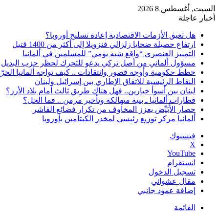
السبت, أغسطس 8 2026
أخبار عاجلة
هل تعيق الأزمات الاقتصادية إعادة تسليح أوروبا؟
ارتفاع حصيلة ضحايا زلزالي فنزويلا إلى أكثر من 1400 قتيل
التمييز العنصري “واقع شبه يومي” للمسلمين في ألمانيا
مسؤول ألماني من أصل تركي يدعو للتحرك لحظر حزب البديل
خطط حكومية وأوجه قصور وانتقادات .. كيف تواجه ألمانيا الحرّ
النقاط الرئيسية للاتفاق الإطاري بين إسرائيل ولبنان
لبنان بين أسوأ خيارين.. فهل هناك طريق ثالث أمام بلاد الأرز؟
قطارات ألمانيا ـ بنية متهالكة وتأخير مزمن .. فما الحل؟
حصار الأُبَيِّض يعزز المخاوف من تكرار فضائع الفاشر
ألمانيا مركز توزيع رئيسي لمخدر الكيتامين بأوروبا
فيسبوك
‫X
‫YouTube
انستقرام
تسجيل الدخول
مقال عشوائي
إضافة عمود جانبي
القائمة