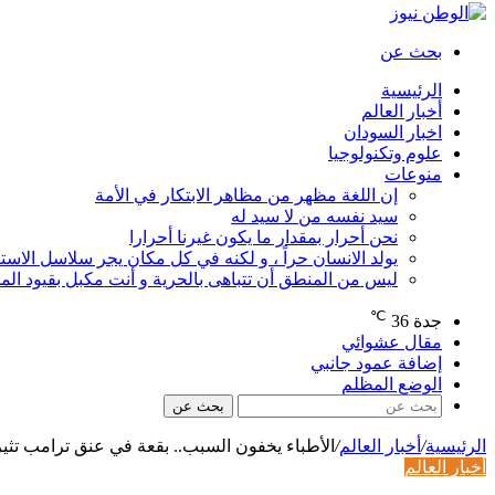
بحث عن
الرئيسية
أخبار العالم
اخبار السودان
علوم وتكنولوجيا
منوعات
إن اللغة مظهر من مظاهر الابتكار في الأمة
سيد نفسه من لا سيد له
نحن أحرار بمقدار ما يكون غيرنا أحرارا
يولد الانسان حراً ، و لكنه في كل مكان يجر سلاسل الاستع
ليس من المنطق أن تتباهى بالحرية و أنت مكبل بقيود ال
℃
جدة
36
مقال عشوائي
إضافة عمود جانبي
الوضع المظلم
بحث عن
الرئيسية
/
أخبار العالم
/
الأطباء يخفون السبب.. بقعة في عنق ترامب تث
أخبار العالم