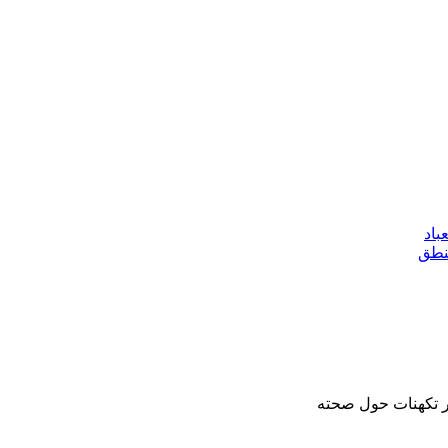
باد
منطق
ير تكهنات حول صحته