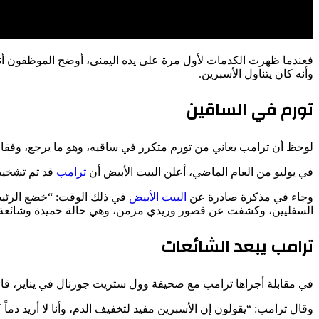
فعندما ظهرت الكدمات لأول مرة على يده اليمنى، أوضح الموظفون أنه
وأنه كان يتناول الأسبرين.
تورم في الساقين
لوحظ أن ترامب يعاني من تورم متكرر في ساقيه، وهو ما يرجع، وفقا
في يوليو من العام الماضي، أعلن البيت الأبيض أن
ترامب
قد تم تشخيص
وجاء في مذكرة صادرة عن
البيت الأبيض
في ذلك الوقت: “خضع الرئيس
السفليين، وكشفت عن قصور وريدي مزمن، وهي حالة حميدة وشائعة، خاصة عند
ترامب يبعد الشائعات
في مقابلة أجراها ترامب مع صحيفة وول ستريت جورنال في يناير، قال 
وقال ترامب: “يقولون إن الأسبرين مفيد لتخفيف الدم، وأنا لا أريد دماً