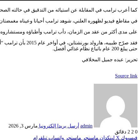
كما أعرب ترامب في المقابلة عن استيائه من التدقيق في حالته ال
في مقاطع فيديو لظهوره العلني، شوهد ترامب أحيانا وعيناه مغمضتان، 
على مدى أكثر من عقد من الزمان، دأب ترامب وأطباؤه ومستشاروه 
حتى يبلغ 200 عام باتباع نظام غذائي أفضل.
تحرير: عبده جميل المخلافي
Source link
admin
أرسل بريدا إلكترونيا
مارس 3, 2026
0
2
2 دقائق
فيسبوك
‫X
لينكدإن
ماسنجر
ماسنجر
واتساب
تيلقرام