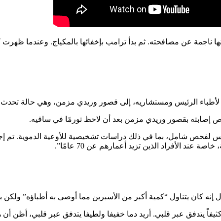
ا ناجمة عن مصافحته. ثم بدأ ترامب بإخفائها بالمكياج. وعندما ظهرت
 لأطباء الرئيس ومستشاريه، إلى قصور وريدي مزمن، وهي حالة تحدث ع
 إصابته بقصور وريدي مزمن بعد أن لاحظ تورمًا في ساقيه.
 لفحص شامل، بما في ذلك دراسات تشخيصية للأوعية الدموية. تم إجر
 الأفراد الذين تزيد أعمارهم عن 70 عامًا”.
إنه كان يتناول “كمية أكبر من الأسبرين مما أوصى به أطباؤه” ولكن 
 كثيفاً يتدفق عبر قلبي. أريد دما خفيفا ولطيفا يتدفق عبر قلبي، أظن أن