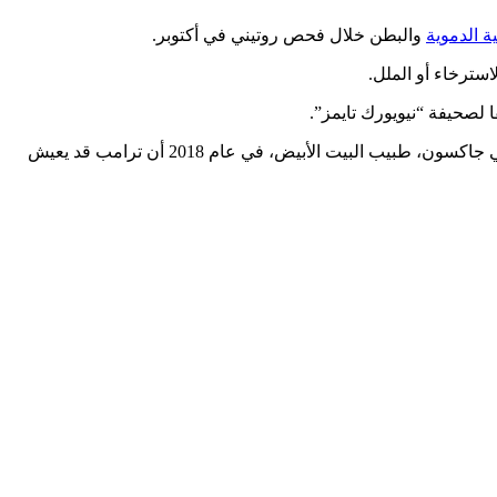
ة الدموية
والبطن خلال فحص روتيني في أكتوبر.
سترخاء أو الملل.
 لصحيفة “نيويورك تايمز”.
فقد صرّح طبيبه، هارولد بورنشتاين، في أواخر عام 2015 بأن ترامب “أكثر شخص يتمتع بصحة جيدة تم انتخابه رئيسا على الإطلاق”. وقال روني جاكسون، طبيب البيت الأبيض، في عام 2018 أن ترامب قد يعيش