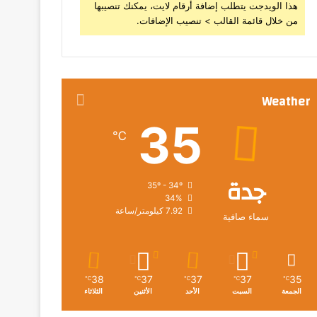
هذا الويدجت يتطلب إضافة أرقام لايت، يمكنك تنصيبها
من خلال قائمة القالب > تنصيب الإضافات.
Weather
35
℃
جدة
35º - 34º
34%
7.92 كيلومتر/ساعة
سماء صافية
38
37
37
37
35
℃
℃
℃
℃
℃
الجمعة
السبت
الأحد
الأثنين
الثلاثاء