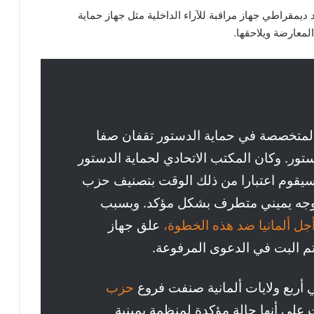
صة X: “لا يوجد في أي بلد ديمقراطي جهاز مراقبة للآراء الداخلية مثل جهاز حماية
لمعارضة ويلاحقها.
ية المتخصصة في حماية الدستور تقفان صفا
ور. وكان المكتب الاتحادي لحماية الدستور
ه سيقوم اعتبارا من ذلك الوقت بتصنيف حزب
 توجه يميني متطرف بشكل مؤكد. وبسبب
جل ألمانيا ضد هذه الخطوة،
علق جهاز
تم البت في الدعوى المرفوعة.
 أربع ولايات ألمانية صنفت فروع
حزب
ت على أنها حالة مؤكدة لمنظمة يمينية