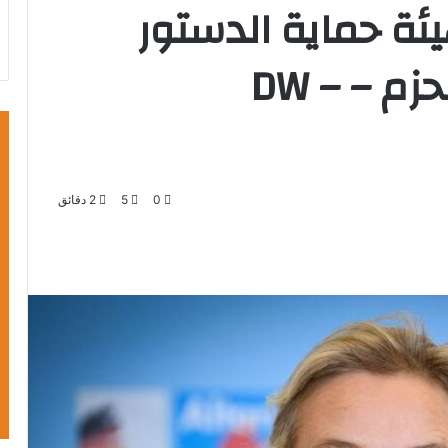
ئة حماية الدستور
ونقابة الشرطة ترد بحزم – DW –
0
5
2 دقائق