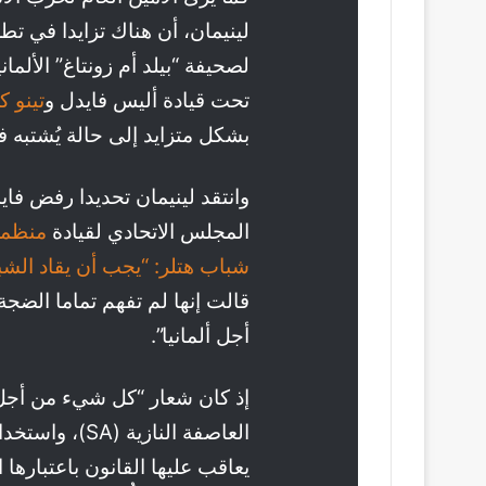
لينيمان، أن هناك تزايدا في ت
لصحيفة “بيلد أم زونتاغ” الألمان
تحت قيادة أليس فايدل و
تينو ك
بشكل متزايد إلى حالة يُشتبه ف
وانتقد لينيمان تحديدا رفض فا
المجلس الاتحادي لقيادة
منظمة
شباب هتلر: “يجب أن يقاد الش
قالت إنها لم تفهم تماما الض
أجل ألمانيا”.
إذ كان شعار “كل شيء من أجل 
العاصفة النازية
يعاقب عليها القانون باعتباره