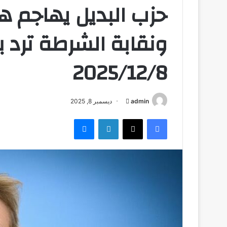
حزب البديل يهاجم هي
2025/12/8
admin
أ
ديسمبر 8, 2025
ر
فيسبوك
‫X
لينكدإن
ماسنجر
س
ل
ب
ر
ي
د
ا
إ
ل