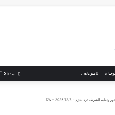
انتقادات .. كيف تواجه ألمانيا الحرّ؟
℃
35
وجيا
منوعات
جدة
بة الشرطة ترد بحزم – DW – 2025/12/8