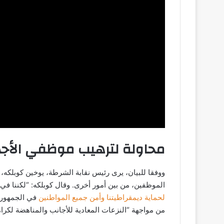
محاولة لترهيب موظفي الأجهز
ووفقا للبيان، يرى رئيس نقابة الشرطة، يوخين كوبلكه،
الموظفين، من بين أمور أخرى. وقال كوبلكه: “لكننا في ا
لحماية ديمقراطيتنا وأمن جميع المواطنين
في الجمهورية
من مواجهة “النزعات المعادية للأجانب والمناهضة لكرام