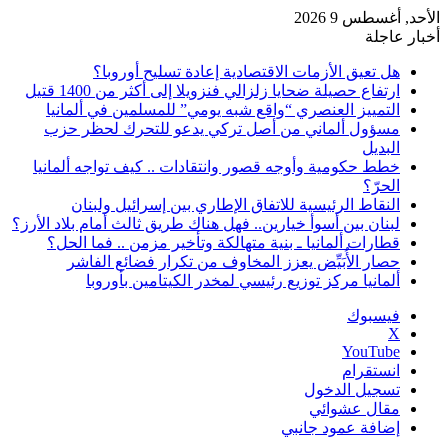
الأحد, أغسطس 9 2026
أخبار عاجلة
هل تعيق الأزمات الاقتصادية إعادة تسليح أوروبا؟
ارتفاع حصيلة ضحايا زلزالي فنزويلا إلى أكثر من 1400 قتيل
التمييز العنصري “واقع شبه يومي” للمسلمين في ألمانيا
مسؤول ألماني من أصل تركي يدعو للتحرك لحظر حزب
البديل
خطط حكومية وأوجه قصور وانتقادات .. كيف تواجه ألمانيا
الحرّ؟
النقاط الرئيسية للاتفاق الإطاري بين إسرائيل ولبنان
لبنان بين أسوأ خيارين.. فهل هناك طريق ثالث أمام بلاد الأرز؟
قطارات ألمانيا ـ بنية متهالكة وتأخير مزمن .. فما الحل؟
حصار الأُبَيِّض يعزز المخاوف من تكرار فضائع الفاشر
ألمانيا مركز توزيع رئيسي لمخدر الكيتامين بأوروبا
فيسبوك
‫X
‫YouTube
انستقرام
تسجيل الدخول
مقال عشوائي
إضافة عمود جانبي