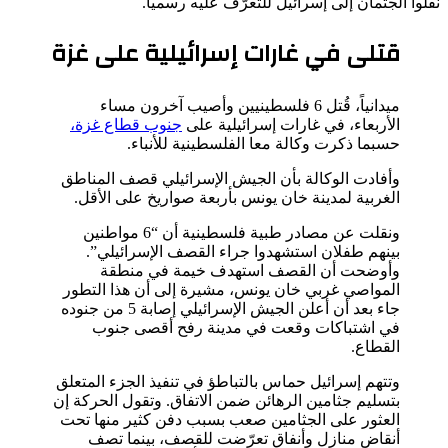
نقلوا الجثمان إلى إسرائيل للتعرّف عليه رسمياً.
قتلى في غارات إسرائيلية على غزة
ميدانياً، قُتل 6 فلسطينيين وأصيب آخرون مساء
الأربعاء، في غارات إسرائيلية على
جنوب قطاع غزة،
حسبما ذكرت وكالة معا الفلسطينية للأنباء.
وأفادت الوكالة بأن الجيش الإسرائيلي قصف المناطق
الغربية لمدينة خان يونس بأربعة صواريخ على الأقل.
ونقلت عن مصادر طبية فلسطينية أن “6 مواطنين
بينهم طفلان استشهدوا جراء القصف الإسرائيلي”.
وأوضحت أن القصف استهدف خيمة في منطقة
المواصي غربي خان يونس، مشيرة إلى أن هذا التطور
جاء بعد أن أعلن الجيش الإسرائيلي إصابة 5 من جنوده
في اشتباكات وقعت في مدينة رفح أقصى جنوب
القطاع.
وتتهم إسرائيل حماس بالتباطؤ في تنفيذ الجزء المتعلق
بتسليم جثامين الرهائن ضمن الاتفاق. وتقول الحركة إن
العثور على الجثامين صعب بسبب دفن كثير منها تحت
أنقاض منازل وأنفاق تعرّضت للقصف، بينما تصف