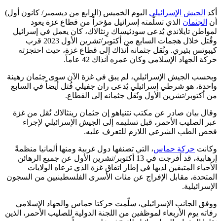
أكد
الجيش الإسرائيلي
اليوم الخميس (الرابع من ديسمبر/ كانون أول)
أن
الجثمان
الذي تسلّمته إسرائيل مؤخراً من قطاع غزة يعود
لمواطن تايلاندي يُدعى سودثيساك رِنثالاك، كان يعمل في إسرائيل
وقُتل خلال هجمات السابع من أكتوبر/تشرين الأول 2023 قرب
كيبوتس بئيري. ونُقل جثمانه آنذاك إلى قطاع غزة، حيث احتجزته
حركة الجهاد الإسلامي وكان عمره آنذاك 42 عاماً.
وبحسب الجيش الإسرائيلي، لم يبق في غزة الآن سوى جثمان رهينة
واحدة، هو شرطي إسرائيلي يُدعى ران جفيلي قُتل أيضاً في السابع
من أكتوبر/تشرين الأول ونُقل جثمانه إلى القطاع.
وقال بيان صادر عن مكتب نتنياهو إن جثمان رينثالاك نُقل من غزة
عبر الصليب الأحمر، قبل تسليمه إلى الجيش الإسرائيلي لإجراء
فحص الطب الشرعي اللازم للتعرف عليه.
وكانت
حركة حماس
، التي تصنفها دول غربية ومنها ألمانيا منظمةً
إرهابية، قد أفرجت في 13 أكتوبر/تشرين الأول عن جميع الرهائن
الأحياء المتبقين لديها في إطار اتفاق غزة الذي ترعاه الولايات
المتحدة، مقابل الإفراج عن مئات الأسرى الفلسطينيين من السجون
الإسرائيلية.
ووفق الجانب الإسرائيلي، سلّمت حركتا حماس والجهاد الإسلامي
رفاته يوم الأربعاء لموظفين من اللجنة الدولية للصليب الأحمر، الذين