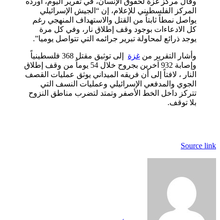
وقال مركز غزة لحقوق الإنسان، في تقرير اليوم، أورده
المركز الفلسطيني للإعلام، إن “الجيش الإسرائيلي
يواصل نمطاً ثابتاً من القتل والاستهداف المنهجي رغم
كل الادعاءات بوجود وقف إطلاق نار، وفي كل مرة
يوجد ذرائع لمحاولة تبرير جرائمه التي تتواصل يوميا”.
وأشار التقرير من
غزة
إلى توثيق مقتل 368 فلسطينياً
وإصابة 932 آخرين بجروح خلال 54 يوماً من وقف إطلاق
النار ، لافتاً إلى أن فريقه الميداني يوثق عمليات القصف
الجوي والمدفعي الإسرائيلي وعمليات النسف التي
تتركز داخل الخط الأصفر وتمتد لتضرب مناطق النزوح
بلا توقف.
Source link