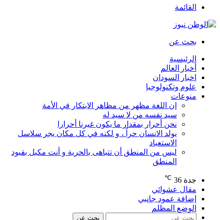
القائمة
بحث عن
الرئيسية
أخبار العالم
اخبار السودان
علوم وتكنولوجيا
منوعات
إن اللغة مظهر من مظاهر الابتكار في الأمة
سيد نفسه من لا سيد له
نحن أحرار بمقدار ما يكون غيرنا أحرارا
يولد الانسان حراً ، و لكنه في كل مكان يجر سلاسل
الاستعباد
ليس من المنطق أن تتباهى بالحرية و أنت مكبل بقيود
المنطق
℃
جدة
36
مقال عشوائي
إضافة عمود جانبي
الوضع المظلم
بحث عن