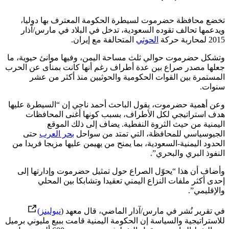
تخضع محافظة حضرموت لسيطرة الحكومة المعترف بها دوليا،
ويدعمها تحالف تقوده السعودية، تدخل في البلاد في مارس/آذار
2015 لمحاربة حركة
الحوثي
المتحالفة مع إيران.
وتشكل حضرموت حوالي ثلث مساحة اليمن، وفيها موانئ حيوية، ما
جعلها مصدر صراع بين عدة أطراف رغم أنها كانت بمنأى عن الحرب
المستمرة بين القوات الحكومية والحوثيين منذ أكثر من عشر
سنوات.
وعن أهمية حضرموت، يقول الباحث أحمد ناجي إن “السيطرة عليها
هدف استراتيجي لكل الأطراف، بسبب كونها أغنى المحافظات
اليمنية من حيث الثروة النفطية. يضاف إلى ذلك الموقع
الجيوسياسي للمحافظة، التي تمتد من سواحل
بحر العرب
حتى
الحدود اليمنية-السعودية، بما يمنح من يهيمن عليها مزيجا فريدا من
النفوذ البري والبحري”.
وأضاف أن هذا “يحوّل الصراع حول تمثيل حضرموت وإدارتها إلى
إحدى أكثر ملفات النزاع اليمني تعقيدا وتشابكا بين المحلي
والإقليمي”.
في تقرير نُشر في مارس/آذار الماضي، قال معهد (
نيولينز)
للاستراتيجية والسياسة إن الحكومة اليمنية قامت ببيع مليوني برميل