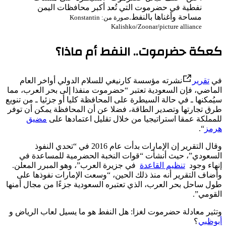
نفطية في حضرموت التي تُعد أكبر محافظات اليمن
مساحة وأغناها بالنفط.
صورة من: Konstantin
Kalishko/Zoonar/picture alliance
كعكة حضرموت.. النفط أم ماذا؟
في
تقرير
نشرته مؤسسة كارنيغي للسلام الدولي أواخر العام
الماضي، فإن السعودية تعتبر “حضرموت منفذا إلى بحر العرب، مما
سيُمكنها ـ في حالة السيطرة على المحافظة كليا أو جزئيا ـ من تنويع
طرق تجارتها وتصدير الطاقة، فضلا عن أن المحافظة يمكن أن توفر
للمملكة عمقا استراتيجيا من خلال تقليل اعتمادها على
مضيق
هرمز
“.
وقال التقرير إن الإمارات بدأت عام 2016 في “تحدي النفوذ
السعودي”، حيث أنشأت “قوات النخبة الحضرمية للمساعدة في
إنهاء وجود
تنظيم القاعدة
في جزيرة العرب”، وهو المبرر المعلن.
وأضاف التقرير أنه منذ ذلك الحين، “وسعت الإمارات نفوذها على
طول ساحل بحر العرب، الذي تعتبره السعودية جزءًا من مجال أمنها
القومي”.
وتثير معادلة حضرموت لغزا: هل النفط هو ما يسيل لعاب الرياض و
أبوظبي
؟