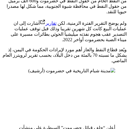
من النفط الخام من حقول النفط في حضرموت و600 ألف برميل
من حقول النفط في محافظة شبوة الجنوبية، مما شكل لها مصدرا
حيويا للنقد.
ولم يوضح التقرير الفترة الزمنية، لكن
تقارير
أشارت إلى ان
عمليات البيع كانت كل شهرين تقريبا وذلك قبل توقف عمليات
التصدير عقب هجوم نفذته ميليشيا الحوثي بطائرات مسيرة على
ميناء الضبة بحضرموت أواخر 2022.
ويُعد قطاع النفط والغاز أهم مورد لإيرادات الحكومة في اليمن، إذ
يشكل ما نسبته 70 بالمئة من دخل البلاد، بحسب تقرير لرويترز العام
الماضي.
أعلن “حلف قبائل حضرموت” السيطرة على منشآت