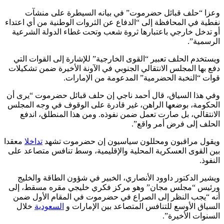
وعزا “حلف قبائل حضرموت” في بيانه السيطرة على منشآت
نفطية في المحافظة إلى “الدفاع عن الثروات الوطنية من أي اعتداء
أو تدخل خارجي باعتبارها ثروة شعب وتحت غطاء الدولة الشرعية
الرسمية”.
ويستخدم الحلف تعبير “القوى الخارجية” للإشارة إلى القوات التي
دفع بها المجلس الانتقالي الجنوبي في الآونة الأخيرة ضمن تشكيلات
قوات “النخبة الحضرمية” المدعومة من الإمارات.
وفي هذا السياق، قال أحمد ناجي إن حلف قبائل حضرموت “يرى أن
الحكومة، بوضعها الراهن، غير قادرة على الوقوف في وجه المجلس
الانتقالي، بل صارت تعمل ضمن نفوذه. ومن هذا المنطلق، اندفع
الحلف إلى فرض أمر واقع”.
ويقول مراقبون ومحللون سياسيون إن حضرموت تشهد
تداخلا
معقدا
بين القوى العسكرية المحلية والإقليمية، وسط تنافس متصاعد على
النفوذ.
ويشير الدكتور داوود الأنصاري، الخبير في شؤون الطاقة والخليج
ورئيس “مجلس مجان” وهو مركز فكري خليجي مقره مسقط، إلى
أنه “يجب النظر إلى الصراع في حضرموت في المقام الأول ضمن
السياق الأوسع للتنافس المتصاعد بين الإمارات و
السعودية
خلال
السنوات الأخيرة”.