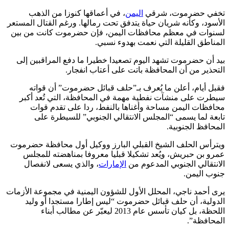
تخفي حضرموت، شرقي
اليمن
، في أعماقها كنوزا من الذهب
الأسود، وكأنه شريان حياة يتدفق تحت رمالها. ورغم القتال المستعر
لسنوات في معظم محافظات اليمن، فإن حضرموت كانت من بين
المناطق القليلة التي نعمت بهدوء نسبي.
بيد أن حضرموت تشهد اليوم تصعيدا خطيرا ما دفع المراقبين إلى
التحذير من أن المحافظة باتت على أعتاب انفجار.
فقبل أيام، أعلن ما يُعرف بـ”حلف قبائل حضرموت” أن قواته
سيطرت على منشآت نفطية مهمة في المحافظة، التي تُعد أكبر
محافظات اليمن مساحة وأغناها بالنفط، ردا على تقدم قوات
تابعة لما يسمى “المجلس الانتقالي الجنوبي” للسيطرة على
المحافظ الجنوبية.
ويترأس الحلف الشيخ القبلي البارز ووكيل أول محافظة حضرموت
عمرو بن حبريش، ويُعد تشكيلا قبليا معروفا بمناهضته للمجلس
الانتقالي الجنوبي المدعوم من
الإمارات
، والذي يسعى لانفصال
جنوب اليمن.
يرى أحمد ناجي، المحلل الأول للشؤون اليمنية في مجموعة الأزمات
الدولية، أن حلف قبائل حضرموت “ليس إطارا مستجدا أو وليد
اللحظة، بل كيان تأسس عام 2013 ليعبّر عن مطالب أبناء
المحافظة”.