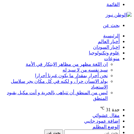
القائمة
بحث عن
الرئيسية
أخبار العالم
اخبار السودان
علوم وتكنولوجيا
منوعات
إن اللغة مظهر من مظاهر الابتكار في الأمة
سيد نفسه من لا سيد له
نحن أحرار بمقدار ما يكون غيرنا أحرارا
يولد الانسان حراً ، و لكنه في كل مكان يجر سلاسل
الاستعباد
ليس من المنطق أن تتباهى بالحرية و أنت مكبل بقيود
المنطق
℃
جدة
31
مقال عشوائي
إضافة عمود جانبي
الوضع المظلم
بحث عن