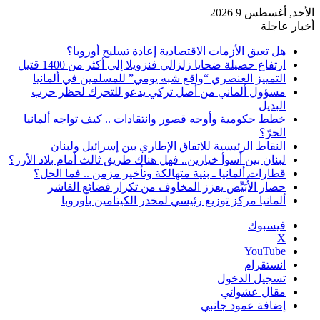
الأحد, أغسطس 9 2026
أخبار عاجلة
هل تعيق الأزمات الاقتصادية إعادة تسليح أوروبا؟
ارتفاع حصيلة ضحايا زلزالي فنزويلا إلى أكثر من 1400 قتيل
التمييز العنصري “واقع شبه يومي” للمسلمين في ألمانيا
مسؤول ألماني من أصل تركي يدعو للتحرك لحظر حزب
البديل
خطط حكومية وأوجه قصور وانتقادات .. كيف تواجه ألمانيا
الحرّ؟
النقاط الرئيسية للاتفاق الإطاري بين إسرائيل ولبنان
لبنان بين أسوأ خيارين.. فهل هناك طريق ثالث أمام بلاد الأرز؟
قطارات ألمانيا ـ بنية متهالكة وتأخير مزمن .. فما الحل؟
حصار الأُبَيِّض يعزز المخاوف من تكرار فضائع الفاشر
ألمانيا مركز توزيع رئيسي لمخدر الكيتامين بأوروبا
فيسبوك
‫X
‫YouTube
انستقرام
تسجيل الدخول
مقال عشوائي
إضافة عمود جانبي