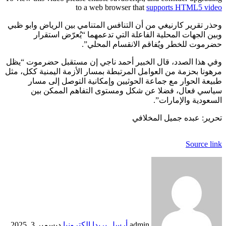
to a web browser that
supports HTML5 video
وحذر تقرير كارنيغي من أن التنافس المتنامي بين الرياض وابو ظبي
وبين الجهات المحلية الفاعلة التي تدعمهما “يُعرّض استقرار
حضرموت للخطر ويُفاقم الانقسام المحلي”.
وفي هذا الصدد، قال الخبير أحمد ناجي إن مستقبل حضرموت “يظل
مرهونا بحزمة من العوامل المرتبطة بمسار الأزمة اليمنية ككل، مثل
طبيعة الحوار مع جماعة الحوثيين وإمكانية التوصل إلى مسار
سياسي فعال، فضلا عن شكل ومستوى التفاهم الممكن بين
السعودية والإمارات”.
تحرير: عبده جميل المخلافي
Source link
admin
أرسل بريدا إلكترونيا
ديسمبر 3, 2025