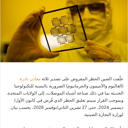
ب
ر
ي
د
ا
إ
ل
ك
ت
ر
و
علّقت الصين الحظر المفروض على تصدير ثلاثة
معادن نادرة
ن
(الغاليوم والأنتيمون والجرمانيوم) الضرورية بالنسبة للتكنولوجيا
ي
الحديثة بما في ذلك صناعة أشباه الموصلات، إلى الولايات المتحدة.
ا
وبموجب القرار سيتم تعليق الحظر الذي فُرض في كانون الأول/
ديسمبر 2024، حتى 27 تشرين الثاني/نوفمبر 2026، بحسب بيان
لوزارة التجارة الصينية.