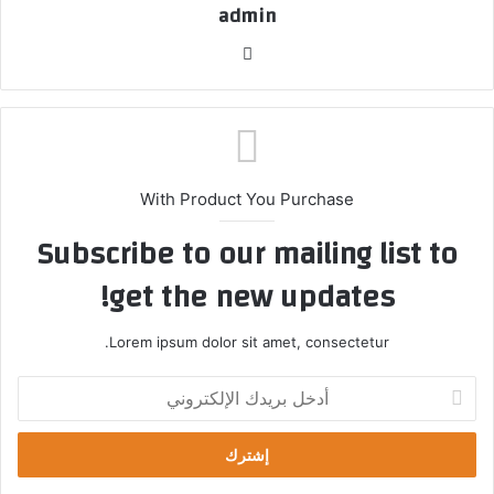
admin
موق
ع
الوي
ب
With Product You Purchase
Subscribe to our mailing list to
get the new updates!
Lorem ipsum dolor sit amet, consectetur.
أ
د
خ
ل
ب