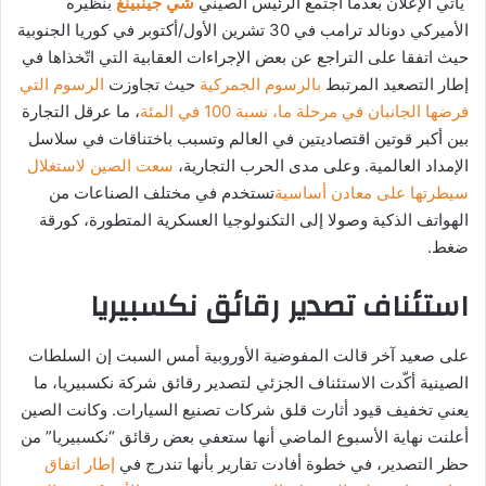
يأتي الإعلان بعدما اجتمع الرئيس الصيني
شي جينبينغ
بنظيره
الأميركي دونالد ترامب في 30 تشرين الأول/أكتوبر في كوريا الجنوبية
حيث اتفقا على التراجع عن بعض الإجراءات العقابية التي اتّخذاها في
إطار التصعيد المرتبط
بالرسوم الجمركية
حيث تجاوزت
الرسوم التي
فرضها الجانبان في مرحلة ما، نسبة 100 في المئة
، ما عرقل التجارة
بين أكبر قوتين اقتصاديتين في العالم وتسبب باختناقات في سلاسل
الإمداد العالمية. وعلى مدى الحرب التجارية،
سعت الصين لاستغلال
سيطرتها على معادن أساسية
تستخدم في مختلف الصناعات من
الهواتف الذكية وصولا إلى التكنولوجيا العسكرية المتطورة، كورقة
ضغط.
استئناف تصدير رقائق نكسبيريا
على صعيد آخر قالت المفوضية الأوروبية أمس السبت إن السلطات
الصينية أكّدت الاستئناف الجزئي لتصدير رقائق شركة نكسبيريا، ما
يعني تخفيف قيود أثارت قلق شركات تصنيع السيارات. وكانت الصين
أعلنت نهاية الأسبوع الماضي أنها ستعفي بعض رقائق “نكسبيريا” من
حظر التصدير، في خطوة أفادت تقارير بأنها تندرج في
إطار اتفاق