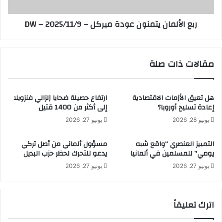
ل
م
ن
ا
ربع الألمان يتمنون عودة ميركل – DW – 2025/11/9
و
ن
ا
ي
ب
ت
.
م
مقالات ذات صلة
.
ن
آ
و
م
ن
ا
هل تعيق الأزمات الاقتصادية
ارتفاع حصيلة ضحايا زلزالي فنزويلا
ع
إعادة تسليح أوروبا؟
إلى أكثر من 1400 قتيل
ل
و
ك
د
يونيو 28, 2026
يونيو 27, 2026
ب
ة
ي
م
التمييز العنصري “واقع شبه
مسؤول ألماني من أصل تركي
ر
ي
يومي” للمسلمين في ألمانيا
يدعو للتحرك لحظر حزب البديل
ة
ر
يونيو 27, 2026
يونيو 27, 2026
و
ك
إ
ل
م
–
ك
D
اترك تعليقاً
ا
W
ن
–