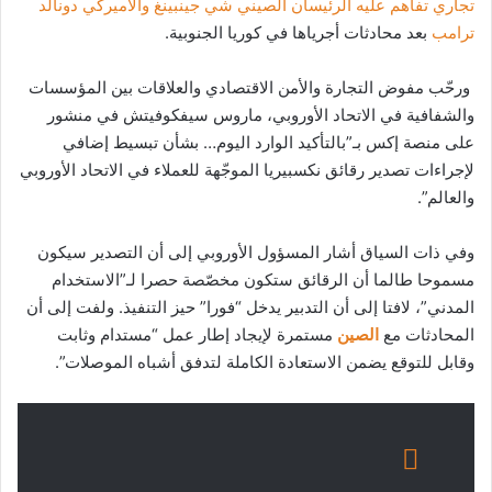
تجاري تفاهم عليه الرئيسان الصيني شي جينبينغ والأميركي دونالد
ترامب
بعد محادثات أجرياها في كوريا الجنوبية.
ورحّب مفوض التجارة والأمن الاقتصادي والعلاقات بين المؤسسات
والشفافية في الاتحاد الأوروبي، ماروس سيفكوفيتش في منشور
على منصة إكس بـ”بالتأكيد الوارد اليوم… بشأن تبسيط إضافي
لإجراءات تصدير رقائق نكسبيريا الموجّهة للعملاء في الاتحاد الأوروبي
والعالم”.
وفي ذات السياق أشار المسؤول الأوروبي إلى أن التصدير سيكون
مسموحا طالما أن الرقائق ستكون مخصّصة حصرا لـ”الاستخدام
المدني”، لافتا إلى أن التدبير يدخل “فورا” حيز التنفيذ. ولفت إلى أن
المحادثات مع
الصين
مستمرة لإيجاد إطار عمل “مستدام وثابت
وقابل للتوقع يضمن الاستعادة الكاملة لتدفق أشباه الموصلات”.