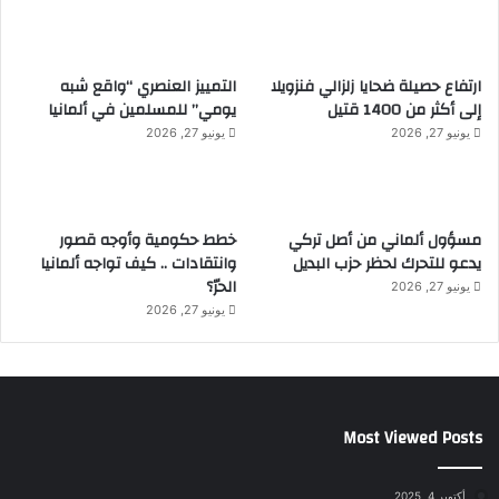
ارتفاع حصيلة ضحايا زلزالي فنزويلا
التمييز العنصري “واقع شبه
إلى أكثر من 1400 قتيل
يومي” للمسلمين في ألمانيا
يونيو 27, 2026
يونيو 27, 2026
مسؤول ألماني من أصل تركي
خطط حكومية وأوجه قصور
يدعو للتحرك لحظر حزب البديل
وانتقادات .. كيف تواجه ألمانيا
الحرّ؟
يونيو 27, 2026
يونيو 27, 2026
Most Viewed Posts
أكتوبر 4, 2025