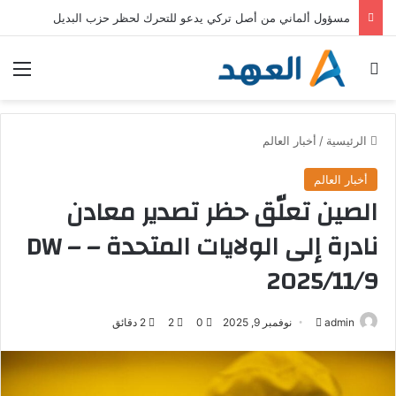
خطط حكومية وأوجه قصور وانتقادات .. كيف تواجه ألمانيا الحرّ؟
بحث عن
الق
الرئيسية
/
أخبار العالم
أخبار العالم
الصين تعلّق حظر تصدير معادن
نادرة إلى الولايات المتحدة – DW –
2025/11/9
admin
أ
نوفمبر 9, 2025
0
2
2 دقائق
ر
س
ل