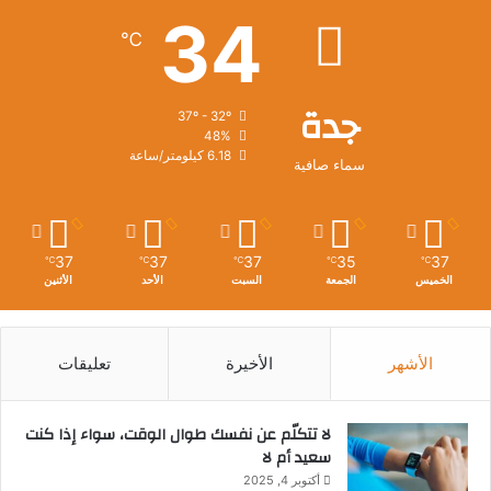
34
℃
جدة
37º - 32º
48%
6.18 كيلومتر/ساعة
سماء صافية
37
37
37
35
37
℃
℃
℃
℃
℃
الخميس
الجمعة
السبت
الأحد
الأثنين
الأشهر
الأخيرة
تعليقات
لا تتكلّم عن نفسك طوال الوقت، سواء إذا كنت
سعيد أم لا
أكتوبر 4, 2025