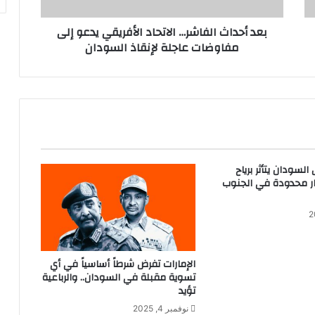
ث
ا
بعد أحداث الفاشر… الاتحاد الأفريقي يدعو إلى
ل
مفاوضات عاجلة لإنقاذ السودان
ف
ا
ش
ر
…
ا
ل
ا
ت
لسودان يتأثر برياح
ح
ر محدودة في الجنوب
ا
د
ا
ل
أ
الإمارات تفرض شرطاً أساسياً في أي
ف
تسوية مقبلة في السودان.. والرباعية
ر
تؤيد
ي
نوفمبر 4, 2025
ق