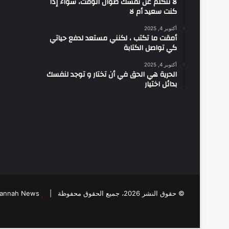
لا تتكلّم عن نفسك طوال الوقت، سواء إذا
كنت سعيد أم لا
أكتوبر 4, 2025
أمقت ما تكتب ، لكنني مستعد لدفع حياتي
كي تواصل الكتابة
أكتوبر 4, 2025
الحرية هي الحق في أن تختار و توجد لنفسك
بدائل اختيار
© حقوق النشر 2026، جميع الحقوق محفوظة |
Jannah News الثيم (المظهر) تم تصميمه من قِبل abs