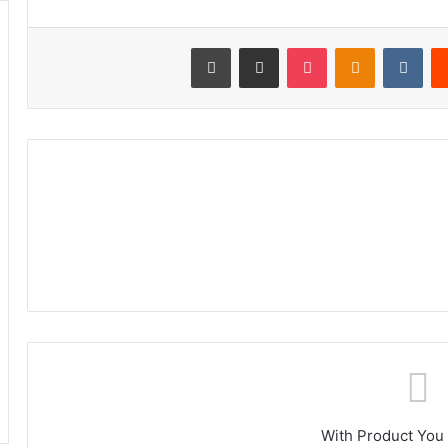
‏Reddit
‏VKontakte
Odnoklassniki
‫Pocket
مشاركة عبر البريد
طباعة
With Product You