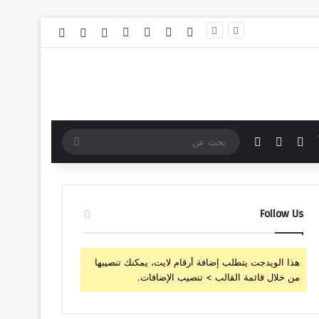
‫X
فيسبوك
‫YouTube
انستقرام
تسجيل الدخول
مقال عشوائي
إضافة عمود 
مقال عشوائي
إضافة عمود جانبي
الوضع المظلم
بحث
عن
Follow Us
هذا الويدجت يتطلب إضافة أرقام لايت، يمكنك تنصيبها
من خلال قائمة القالب > تنصيب الإضافات.