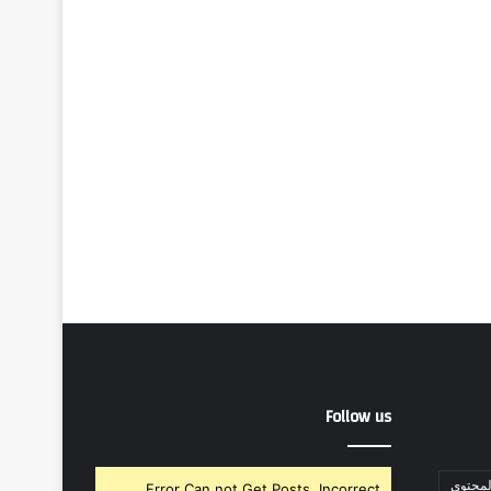
Follow us
لمحتوى
Error Can not Get Posts, Incorrect