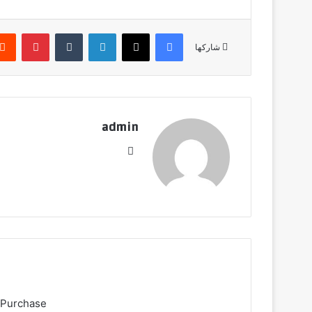
ك
ت
فيسبوك
‫X
لينكدإن
‏Tumblr
بينتيريست
ر
شاركها
و
ن
ي
ا
admin
موق
ع
الوي
ب
 Purchase