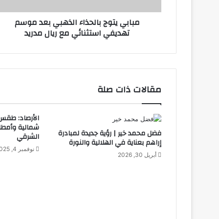
و
و
ج
ن
مبابي يتوج بالحذاء الذهبي بعد موسم
ب
ي
تهديفي استثنائي مع ريال مدريد
ا
ل
ح
ذ
ا
ء
مقالات ذات صلة
ا
ل
ذ
الأرصاد: طقس ا
ه
شمالية وأمطا
فضل محمد خير | رؤية جديدة لمبادرة
ب
الشرقي
إراهم بعناية في الهلالية والنورة
ي
نوفمبر 4, 2025
ب
أبريل 30, 2026
ع
د
م
و
س
م