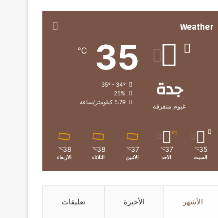
Weather
35
℃
جدة
35º - 34º
25%
5.79 كيلومتر/ساعة
غيوم متفرقة
38
38
37
37
35
℃
℃
℃
℃
℃
السبت
الأحد
الأثنين
الثلاثاء
الأربعاء
الأشهر
الأخيرة
تعليقات