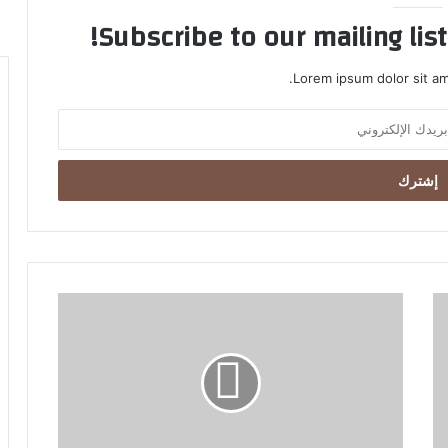
Subscribe to our mailing lis
Lorem ipsum dolor sit am
ب
ع
د
أ
ح
د
ا