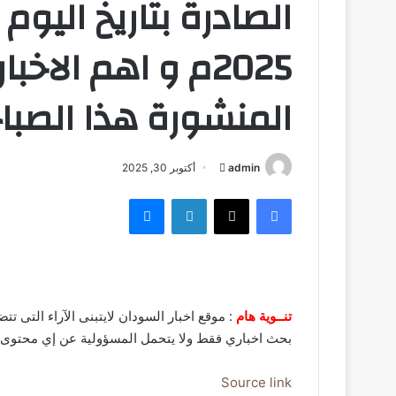
2025م و اهم الاخ
المنشورة هذا الصبا
admin
أ
أكتوبر 30, 2025
ر
فيسبوك
‫X
لينكدإن
ماسنجر
س
ل
ب
ر
ي
تنــوية هام
: موقع اخبار السودان لايتبنى الآراء التى 
د
بحث اخباري فقط ولا يتحمل المسؤولية عن إي محتوى
ا
إ
ل
Source link