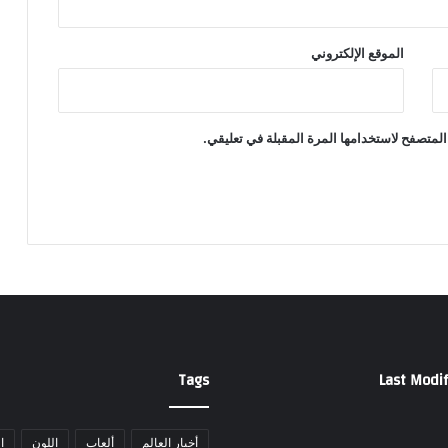
إ
ن
ق
الموقع الإلكتروني
ا
ذ
ا
ل
المتصفح لاستخدامها المرة المقبلة في تعليقي.
س
و
د
ا
ن
Tags
Last Modif
أخبار العالم
ألعاب
اللون
ا