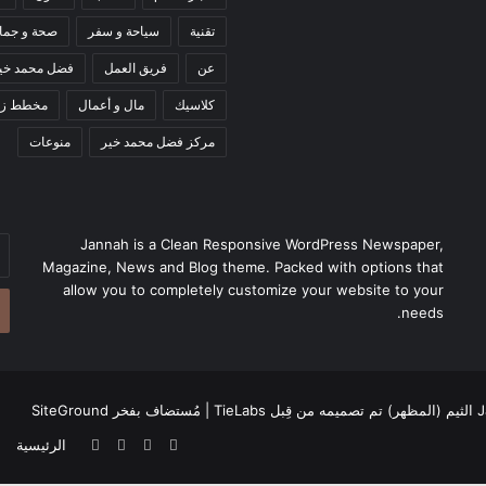
تقنية
سياحة و سفر
صحة و جما
عن
فريق العمل
فضل محمد خي
كلاسيك
مال و أعمال
مخطط زم
مركز فضل محمد خير
منوعات
Jannah is a Clean Responsive WordPress Newspaper,
أد
Magazine, News and Blog theme. Packed with options that
بر
allow you to completely customize your website to your
ال
needs.
TieL
| مُستضاف بفخر
SiteGround
‫X
فيسبوك
‫YouTube
انستقرام
الرئيسية
ع