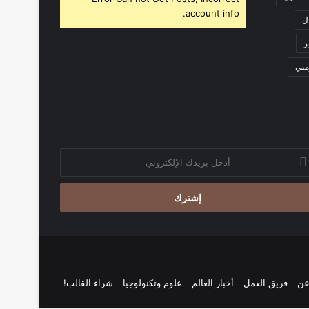
account info.
ل
ر
ني
خل
يدك
إلكتروني
ن
فريق العمل
أخبار العالم
علوم وتكنولوجيا
شراء القالب!