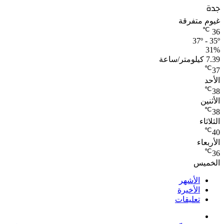
جدة
غيوم متفرقة
℃
36
37º - 35º
31%
7.39 كيلومتر/ساعة
℃
37
الأحد
℃
38
الأثنين
℃
38
الثلاثاء
℃
40
الأربعاء
℃
36
الخميس
الأشهر
الأخيرة
تعليقات