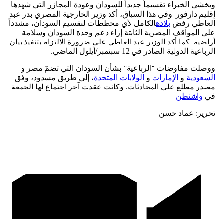
ويخشى الخبراء تقسيماً جديداً للسودان وعودة المجازر التي شهدها
إقليم دارفور. وفي هذا السياق، أكد وزير الخارجية المصري بدر عبد
العاطي رفض
بلاده
الكامل لأي مخططات لتقسيم السودان، مشدداً
على المواقف المصرية الثابتة إزاء دعم وحدة السودان وسلامة
أراضيه. كما أكد الوزير عبد العاطي على ضرورة الالتزام بتنفيذ بيان
الرباعية الدولية الصادر في 12 سبتمبر/أيلول الماضي.
ووصلت مفاوضات “الرباعية” بشأن السودان التي تضمّ مصر و
السعودية
و
الإمارات
و
الولايات المتحدة
، إلى طريق مسدود، وفق
مصدر مطلع على المحادثات. وكانت عقدت آخر اجتماع لها الجمعة
في
واشنطن
.
تحرير: عماد حسن