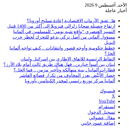
الأحد, أغسطس 9 2026
أخبار عاجلة
هل تعيق الأزمات الاقتصادية إعادة تسليح أوروبا؟
ارتفاع حصيلة ضحايا زلزالي فنزويلا إلى أكثر من 1400 قتيل
التمييز العنصري “واقع شبه يومي” للمسلمين في ألمانيا
مسؤول ألماني من أصل تركي يدعو للتحرك لحظر حزب
البديل
خطط حكومية وأوجه قصور وانتقادات .. كيف تواجه ألمانيا
الحرّ؟
النقاط الرئيسية للاتفاق الإطاري بين إسرائيل ولبنان
لبنان بين أسوأ خيارين.. فهل هناك طريق ثالث أمام بلاد الأرز؟
قطارات ألمانيا ـ بنية متهالكة وتأخير مزمن .. فما الحل؟
حصار الأُبَيِّض يعزز المخاوف من تكرار فضائع الفاشر
ألمانيا مركز توزيع رئيسي لمخدر الكيتامين بأوروبا
فيسبوك
‫X
‫YouTube
انستقرام
تسجيل الدخول
مقال عشوائي
إضافة عمود جانبي