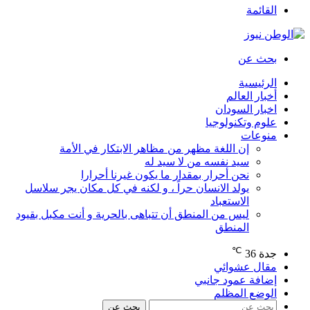
القائمة
بحث عن
الرئيسية
أخبار العالم
اخبار السودان
علوم وتكنولوجيا
منوعات
إن اللغة مظهر من مظاهر الابتكار في الأمة
سيد نفسه من لا سيد له
نحن أحرار بمقدار ما يكون غيرنا أحرارا
يولد الانسان حراً ، و لكنه في كل مكان يجر سلاسل
الاستعباد
ليس من المنطق أن تتباهى بالحرية و أنت مكبل بقيود
المنطق
℃
جدة
36
مقال عشوائي
إضافة عمود جانبي
الوضع المظلم
بحث عن