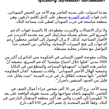
بعدما استولت على مدينة الفاشر يوم الأحد من الجيش السوداني،
باتت قوات
الدعم السريع
تسيطر على كامل إقليم دارفور، وهي
منطقة شاسعة في غرب السودان تُغطي ثلث مساحة البلاد.
ولا تزال الاتصالات والإنترنت مقطوعة، إلا بالنسبة لقوات الدعم
السريع التي تتحكم بشبكة ستارلينك التي تمد بخدمة الانترنت عبر
الأقمار الصناعية. كذلك، لا يزال الوصول إلى الفاشر محظوراً رغم
الدعوات إلى فتح الممرات الإنسانية. وبالتالي، من الصعب جداً
التواصل مع مصادر محلية مستقلة.
وقالت مفوضة العون الإنساني في الحكومة منى الدائم إن أكثر من
2000 مدني “قتلوا خلال اجتياح ميليشيا” الدعم السريع، مضيفة أنّ
عناصر هذه القوات “استهدفوا المساجد والمتطوّعين في التكايا
وجمعية الهلال الأحمر السوداني”. وأفادت تنسيقية “لجان المقاومة-
الفاشر” بأنها سمعت إطلاق نار في غرب المدينة “حيث يقاتل عدد
قليل من الجنود المتبقين باصرار”.
ومنذ الأحد، نزح أكثر من 36 ألف شخص جراء أعمال العنف في
الفاشر، غالبيتهم باتجاه ضواحيها وإلى مدينة طويلة الواقعة على بعد
70 كيلومتراً إلى الغرب والتي تعد أكبر منطقة لاستقبال النازحين في
البلاد، وفقا للأمم المتحدة، إذ تضم أكثر من 650 ألف نازح.