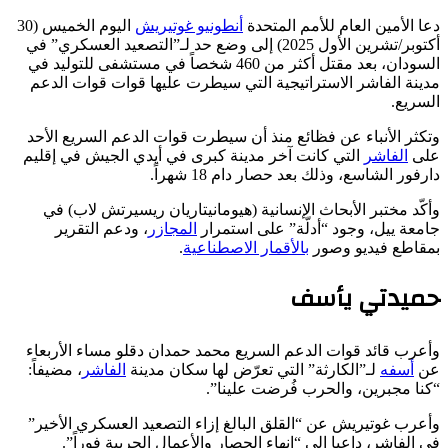
دعا الأمين العام للأمم المتحدة
أنطونيو غوتيريش
اليوم الخميس (30
أكتوبر/تشرين الأول 2025) إلى وضع حد لـ”التصعيد العسكري” في
السودان، بعد مقتل أكثر من 460 شخصاً في مستشفى للتوليد في
مدينة الفاشر الاستراتيجية التي سيطرت عليها قوات قوات الدعم
السريع.
وتكثر الأنباء عن فظائع منذ أن سيطرت قوات الدعم السريع الأحد
على
الفاشر
التي كانت آخر مدينة كبرى في أيدي الجيش في إقليم
دارفور الشاسع، وذلك بعد حصار دام 18 شهراً.
وأكّد مختبر الأبحاث الإنسانية (هيومانيتاريان ريسيرتش لاب) في
جامعة ييل، وجود “أدلّة” على استمرار
المجازر
، ودعم التقرير
بمقاطع فيديو وصور
بالأقمار الاصطناعية
.
حميدتي يأسف
وأعرب قائد قوات الدعم السريع محمد حمدان دقلو مساء الأربعاء
عن
أسفه
لـ”الكارثة” التي تعرّض لها سكان مدينة
الفاشر
، مضيفاً:
“كنا مجبرين، والحرب فُرضت علينا”.
وأعرب غوتيريش عن “القلق البالغ إزاء التصعيد العسكري الأخير”
في الفاشر، داعيا إلى “إنهاء الحصار والأعمال الحربية فوراً”.