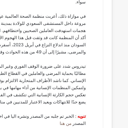
سواء.
في موازاة ذلك، أعربت منظمة الصحة العالمية عن 
هجمات استهدفت العاملين الصحيين واختطافهم. ال
والمرضى، مشيرًا إلى أن 49 من هذه الحوادث وقعت خلال العام الجاري وحده، وأدت إلى مقتل 966 شخصًا.
تيدروس شدد على ضرورة الوقف الفوري وغير الم
مطالبًا بحماية المرضى والعاملين في القطاع الط
الإنساني. كما ناشد الأطراف المتحاربة الالتزام بو
ولتمكين المنظمات الإنسانية من أداء مهامها في ب
تعكس حجم الكارثة الإنسانية التي تتكشف في ال
يضع حدًا للانتهاكات ويعيد الاعتبار للمدنيين في من
تنويه
: الخبر تم جلبه من المصدر ونشره اليا في اخ
المصدر
من هنا