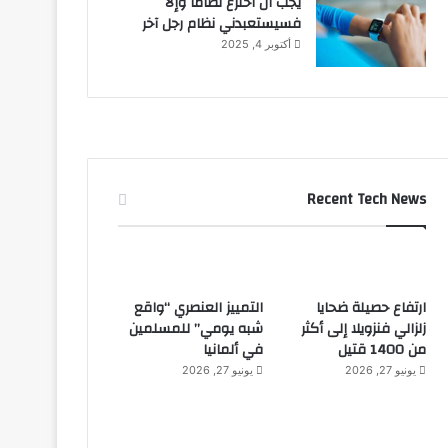
يجب أن أخترع نظاماً وإلا
فسيستعبدني نظام رجل آخر
أكتوبر 4, 2025
Recent Tech News
ارتفاع حصيلة ضحايا
التمييز العنصري “واقع
زلزالي فنزويلا إلى أكثر
شبه يومي” للمسلمين
من 1400 قتيل
في ألمانيا
يونيو 27, 2026
يونيو 27, 2026