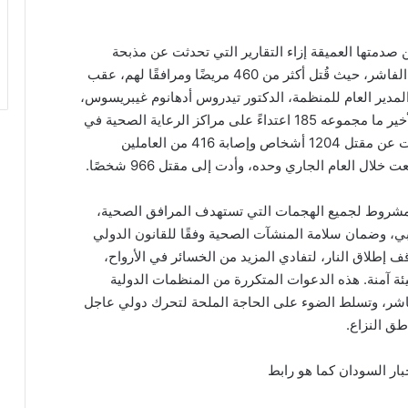
صدمتها العميقة إزاء التقارير التي تحدثت عن مذبحة
مروعة داخل المستشفى السعودي للولادة بمدينة الفاشر، حيث قُتل أكثر من 460 مريضًا ومرافقًا لهم، عقب
مدير العام للمنظمة، الدكتور تيدروس أدهانوم غيبريسوس،
أكد أن المنظمة كانت قد وثقت قبل هذا الهجوم الأخير ما مجموعه 185 اعتداءً على مراكز الرعاية الصحية في
السودان منذ اندلاع النزاع في أبريل 2023، أسفرت عن مقتل 1204 أشخاص وإصابة 416 من العاملين
شروط لجميع الهجمات التي تستهدف المرافق الصحية،
بي، وضمان سلامة المنشآت الصحية وفقًا للقانون الدولي
قف إطلاق النار، لتفادي المزيد من الخسائر في الأرواح،
يئة آمنة. هذه الدعوات المتكررة من المنظمات الدولية
فاشر، وتسلط الضوء على الحاجة الملحة لتحرك دولي عاجل
اطق النزاع.
بار السودان كما هو رابط