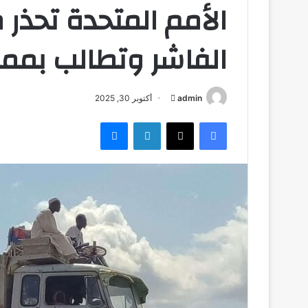
الأمم المتحدة تحذر 
الفاشر وتطالب بممرا
admin
أ
أكتوبر 30, 2025
ر
فيسبوك
‫X
لينكدإن
ماسنجر
س
ل
ب
ر
ي
د
ا
إ
ل
ك
ت