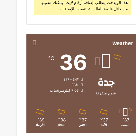
هذا الويدجت يتطلب إضافة أرقام لايت، يمكنك تنصيبها
من خلال قائمة القالب > تنصيب الإضافات.
Weather
36
℃
جدة
37º - 34º
33%
7.03 كيلومتر/ساعة
غيوم متفرقة
39
38
37
37
37
℃
℃
℃
℃
℃
السبت
الأحد
الأثنين
الثلاثاء
الأربعاء