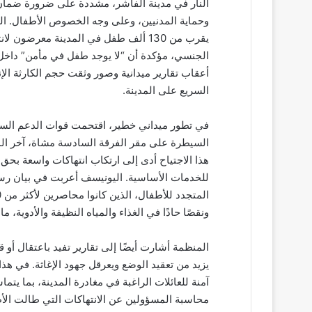
النار في مدينة الفاشر، مشددة على ضرورة ضمان
وحماية المدنيين، وعلى وجه الخصوص الأطفال. الم
يقرب من 130 ألف طفل في المدينة معرض
الجنسي، مؤكدة أن “لا يوجد طفل في مأمن” داخل
أعقاب تقارير ميدانية وصور وثقت حجم الكارثة ال
السريع على المدينة.
في تطور ميداني خطير، اقتحمت قوات الدعم السري
السيطرة على مقر الفرقة السادسة مشاة، آخر المو
هذا الاجتياح أدى إلى ارتكاب انتهاكات واسعة بحق 
للخدمات الأساسية. اليونيسف أعربت في بيان رسمي
ونقصًا حادًا في الغذاء والمياه النظيفة والأدوية، 
المنظمة أشارت أيضًا إلى تقارير تفيد باعتقال أو 
يزيد من تعقيد الوضع ويعرقل جهود الإغاثة. في ه
آمنة للعائلات الراغبة في مغادرة المدينة، بما يت
محاسبة المسؤولين عن الانتهاكات التي طالت الأط