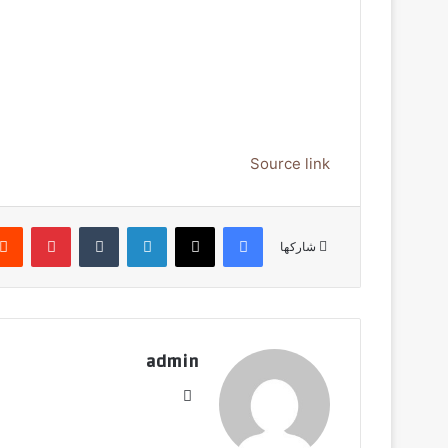
Source link
فيسبوك
‫X
لينكدإن
‏Tumblr
بينتيريست
شاركها
admin
موق
ع
الوي