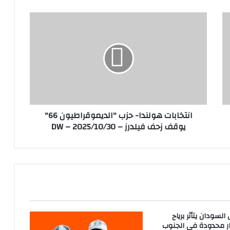
ا
ن
ت
خ
ا
ب
ا
ت
ه
انتخابات هولندا- حزب "الديموقراطيون 66"
و
يوقف زحف فيلدرز – DW – 2025/10/30
ل
ن
د
ا
-
ح
ز
ب
"
لسودان يتأثر برياح
ا
ر محدودة في الجنوب