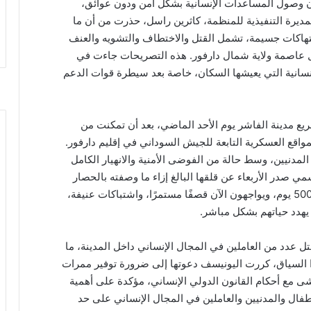
 وصول المساعدات الإنسانية بشكل آمن ودون عوائق،
ديرة التنفيذية للمنظمة، كاثرين راسل، حذرت من أن ما
ون لانتهاكات جسيمة، تشمل القتل والاختطاف والتشويه والعنف
 عاصمة ولاية شمال دارفور. هذه التصريحات جاءت في
إنسانية التي يعيشها السكان، خاصة بعد سيطرة قوات الدعم
ع مدينة الفاشر يوم الأحد الماضي، بعد أن تمكنت من
اقع العسكرية التابعة للجيش السوداني في إقليم دارفور.
المدنيين، وسط حالة من الفوضى الأمنية والانهيار الكامل
 صدر الأربعاء عن قلقها البالغ إزاء ما وصفته بالحصار
المتجدد للأطفال، الذين كانوا محاصرين لأكثر من 500 يوم، ويواجهون الآن قصفًا مستمرًا، واشتباكات عنيفة،
ما يهدد حياتهم بشكل مباشر.
قتل عدد من العاملين في المجال الإنساني داخل المدينة، ما
ذا السياق، كررت اليونيسف دعوتها إلى ضرورة توفير ممرات
ماشى مع أحكام القانون الدولي الإنساني، مؤكدة على أهمية
فال والمدنيين والعاملين في المجال الإنساني على حد