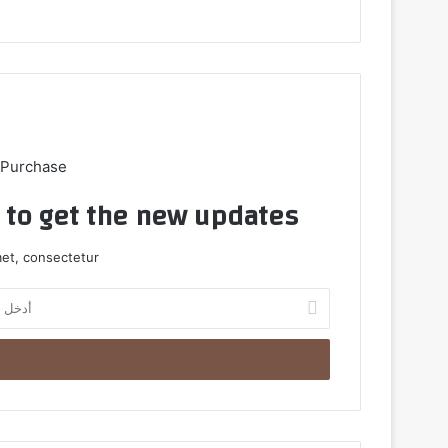
ب
 Purchase
t to get the new updates!
et, consectetur.
أ
د
خ
ل
ب
ر
ي
د