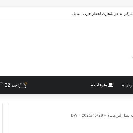
ركي يدعو للتحرك لحظر حزب البديل
℃
32
وجيا
منوعات
جدة
امب؟ – DW – 2025/10/29