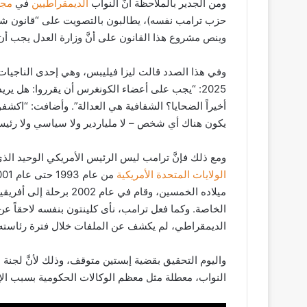
ومن الجدير بالملاحظة أنَّ النواب
الديمقراطيين
في
مجل
وينص مشروع هذا القانون على أنَّ وزارة العدل يجب أن 
وفي هذا الصدد قالت ليزا فيليبس، وهي إحدى الناجيات،
2025: “يجب على أعضاء الكونغرس أن يقرروا: هل ي
أخيراً الضحايا؟ الشفافية هي العدالة”. وأضافت: “اكشفوا
يكون هناك أي شخص – لا ملياردير ولا سياسي ولا رئيس
ومع ذلك فإنَّ ترامب ليس الرئيس الأمريكي الوحيد الذ
الولايات المتحدة الأمريكية
ميلاده الخمسين، وقام في عام 2002 برحلة إلى أفريقيا معه ومع عدد من الممثلين في
الخاصة. وكما فعل ترامب، نأى كلينتون بنفسه لاحقاً ع
الديمقراطي، لم يكشف عن الملفات خلال فترة رئاسته (من عام 2021 حتى
واليوم التحقيق بقضية إبستين متوقف، وذلك لأنَّ لجن
النواب، معطلة مثل معظم الوكالات الحكومية بسبب الإ