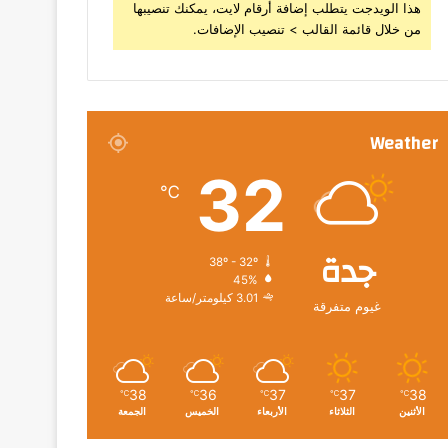
هذا الويدجت يتطلب إضافة أرقام لايت، يمكنك تنصيبها
من خلال قائمة القالب > تنصيب الإضافات.
Weather
32
℃
جدة
38º - 32º
45%
3.01 كيلومتر/ساعة
غيوم متفرقة
38
36
37
37
38
℃
℃
℃
℃
℃
الأثنين
الثلاثاء
الأربعاء
الخميس
الجمعة