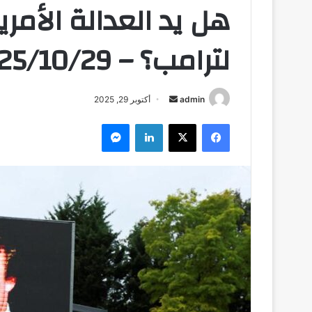
هل يد العدالة الأم
لترامب؟ – DW – 2025/10/29
admin
أ
أكتوبر 29, 2025
ر
فيسبوك
‫X
لينكدإن
ماسنجر
س
ل
ب
ر
ي
د
ا
إ
ل
ك
ت