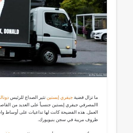
ر
و
ن
ي
ا
ما تزال قضية
جيفري إبستين
تثير الصداع للرئيس
دونال
االمصرفي جيفري إبستين جنسياً على العديد من القاص
ظروف مريبة في سجن بنيويورك.