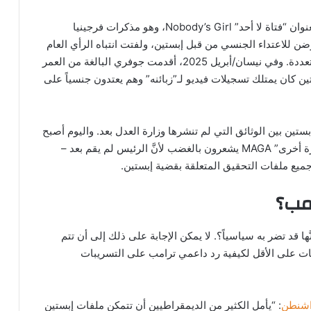
نشر يوم الثلاثاء (21 تشرين الأول/أكتوبر 2025) كتاب بعنوان “فتاة لا أحد” Nobody’s Girl، وهو مذكرات فرجينيا
ن للاعتداء الجنسي من قبل إبستين، ولفتت انتباه الرأي العام
إلى قضية هدا المجرم، الذي ارتكب اعتداءات جنسية متعددة. وفي نيسان/أبريل 2025، أقدمت جوفري البالغة من العمر
َّ إبستين كان يمتلك تسجيلات فيديو لـ”زبائنه” وهم يعتدون جنسياً على
ستين بين الوثائق التي لم تنشرها وزارة العدل بعد. واليوم أصبح
حتى بعض أنصار حركة ترامب “لنجعل أمريكا عظيمة مرة أخرى” MAGA يشعرون بالغضب لأنَّ الرئيس لم يقم بعد –
ميع ملفات التحقيق المتعلقة بقضية إبستين.
مب؟
ا قد تضر به سياسياً؟. لا يمكن الإجابة على ذلك إلى أن تتم
ت على الأقل لكيفية رد داعمي ترامب على التسريبات
شنطن
: “يأمل الكثير من الديمقراطيين أن تتمكن ملفات إبستين