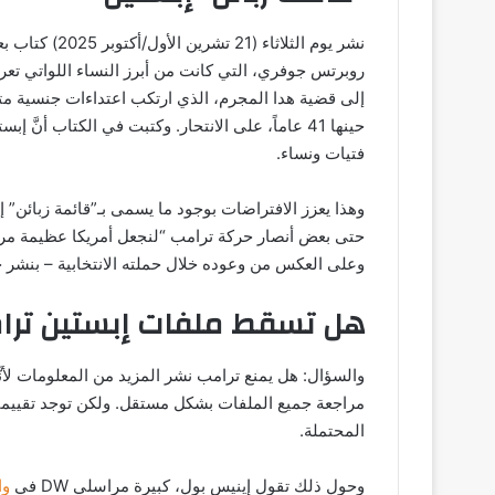
روبرتس جوفري، التي كانت من أبرز النساء اللواتي تعرض
حينها 41 عاماً، على الانتحار. وكتبت في الكتاب أن
فتيات ونساء.
وهذا يعزز الافتراضات بوجود ما يسمى بـ”قائمة زبائن” إب
وعلى العكس من وعوده خلال حملته الانتخابية – بنشر ج
هل تسقط ملفات إبستين ترا
والسؤال: هل يمنع ترامب نشر المزيد من المعلومات لأنَّه
مراجعة جميع الملفات بشكل مستقل. ولكن توجد تقييما
المحتملة.
وحول ذلك تقول إينيس بول، كبيرة مراسلي DW في
وا