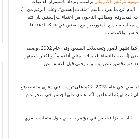
يقية للرئيس الأمريكي
ترامب. وتزداد باستمرار الدعوات
لتام عن ما يعرف باسم “ملفات إبستين”. وعلى الرغم من أنَّ
ت المحذوفة. ويطالب الناجون من اعتداءات إبستين بأن تتم
رة محاسبة جميع المتورطين مع إبستين في شبكة الاعتداءات
لجنسية والاغتصاب.
لقد ثبت أنَّ ترامب كان صديقاً لإبستين في التسعينيات، كما تظهر الصور وتسجيلات الفيديو. وفي عام 2002، وصف
تى إنَّه يحب النساء الجميلات مثلي أنا تماماً. والكثيرات منهن
ه بعد فترة قصيرة عن إبستين، وحتى قبل الكشف عن
بيد أنَّ ترامب لديه تاريخه الخاص من اتهامات الاعتداء الجنسي. في عام 2023، حُكم على ترامب في دعوى مدنية بدفع
أن ثبت لهيئة المحلفين أنَّه اعتدى عليها جنسياً في متجر عام