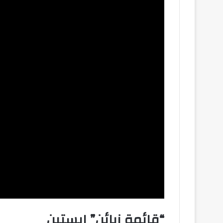
“قائمة زبائن” إبستين