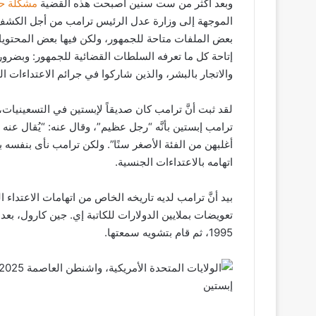
وبعد أكثر من ست سنين أصبحت هذه القضية
مشكلة حق
الموجهة إلى وزارة عدل الرئيس ترامب من أجل الكشف ا
بعض الملفات متاحة للجمهور، ولكن فيها بعض المحتويا
إتاحة كل ما تعرفه السلطات القضائية للجمهور: وبضرو
والاتجار بالبشر، والذين شاركوا في جرائم الاعتداءات ا
ترامب إبستين بأنَّه “رجل عظيم”، وقال عنه: “يُقال عنه ح
أغلبهن من الفئة الأصغر سنًا”. ولكن ترامب نأى بنفس
اتهامه بالاعتداءات الجنسية.
تعويضات بملايين الدولارات للكاتبة إي. جين كارول، بعد 
1995، ثم قام بتشويه سمعتها.