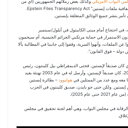
س النواب الأمريكي
وكذلك بعض زملائهم الجمهوريين (أي من
حزب ترامب نفسه)، يطالبون بالتصويت على “قانون شفافية ملفات إبستين” Epstein Files Transparency Act.
تأمر بنشر جميع الوثائق المتعلقة بإبستين.
 في احتجاج أمام مبنى الكابيتول في أيلول/سبتمبر
ريدون الاستمرار في حماية مرتكبي الجرائم الجنسية، أم سيحمون
 عن الملفات، وأنهوا السرية، وقفوا إلى جانبنا في المطالبة بألا
 دولة – فوق القانون”.
ي كان صديقاً لإبستين. فحتى الديمقراطي بيل كلينتون، رئيس
من عام 1993 حتى عام 2001، كان صديقاً لإبستين، وأرسل له في عام 2003 تهنئة بعيد
هوليوود
– بطائرة إبستين
ن إبستين. ولكن حتى جو بايدن، صديق كلينتون في الحزب
 عام 2025).
ة الرقابة في مجلس النواب، وهي أهم لجنة تحقيق في مجلس
غلاق.