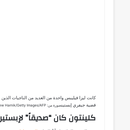
كانت ليزا فيليبس واحدة من العديد من الناجيات الذين ط
قضية جيفري إبستين
صورة من: Andrew Harnik/Getty Images/AFP
كلينتون كان “صديقاً” لإبستين 