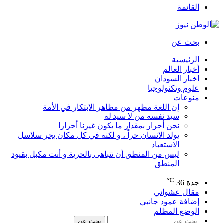
القائمة
بحث عن
الرئيسية
أخبار العالم
اخبار السودان
علوم وتكنولوجيا
منوعات
إن اللغة مظهر من مظاهر الابتكار في الأمة
سيد نفسه من لا سيد له
نحن أحرار بمقدار ما يكون غيرنا أحرارا
يولد الانسان حراً ، و لكنه في كل مكان يجر سلاسل
الاستعباد
ليس من المنطق أن تتباهى بالحرية و أنت مكبل بقيود
المنطق
℃
جدة
36
مقال عشوائي
إضافة عمود جانبي
الوضع المظلم
بحث عن