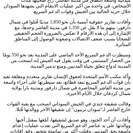
ميدانية واسعة النطاق في مدينة الفاشر، راح ضحيتها مئات
الأشخاص، في واحدة من أكبر عمليات الانتقام التي يشهدها السودان
خلال حربه الحالية بين الجيش وقوات الدعم السريع.
وأفادت تقارير حقوقية أممية بأن نحو 1,850 مدنيًا قُتلوا في شمال
دارفور، بينهم ما لا يقل عن 1,350 في مدينة الفاشر وحدها، مع
الإشارة إلى أن هذه الأرقام لا تعكس بالضرورة الحجم الحقيقي
للضحايا بسبب ضعف الاتصالات وصعوبة الوصول إلى المناطق
المتأثرة.
وسيطرَت الدعم السريع الأحد الماضي على المدينة بعد نحو 550 يومًا
من الحصار المستمر، في وقت يقول فيه الجيش إنه انسحب من
المدينة لدواعٍ تتعلق بحياة المدنيين ومنع تدمير المدينة.
وأكد مكتب الأمم المتحدة لحقوق الإنسان تقارير متعددة ومقلقة تفيد
بأن قوات الدعم السريع تنفذ فظائع، بعد سيطرتها على أجزاء واسعة
من مدينة الفاشر المحاصرة في شمال دارفور ومدينة بارا بولاية
شمال كردفان خلال الأيام الأخيرة.
وقالت شقيقة جندي في الجيش السوداني انسحب مع بقية القوات
خارج الفاشر لـ”سودان تربيون” إن شقيقها الآخر ووالدتها قُتلا.
وأفادت أن أحد الجنود، وهو صديق لشقيقها، أبلغها بمقتل أخيها
ووالدتها على يد عناصر الدعم السريع التي نفذت عمليات إعدام
واسعة بحق المدنيين وقتلت أكثر من ثمانمئة شخص وفق إفادات