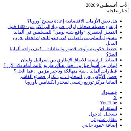
الأحد, أغسطس 9 2026
أخبار عاجلة
هل تعيق الأزمات الاقتصادية إعادة تسليح أوروبا؟
ارتفاع حصيلة ضحايا زلزالي فنزويلا إلى أكثر من 1400 قتيل
التمييز العنصري “واقع شبه يومي” للمسلمين في ألمانيا
مسؤول ألماني من أصل تركي يدعو للتحرك لحظر حزب
البديل
خطط حكومية وأوجه قصور وانتقادات .. كيف تواجه ألمانيا
الحرّ؟
النقاط الرئيسية للاتفاق الإطاري بين إسرائيل ولبنان
لبنان بين أسوأ خيارين.. فهل هناك طريق ثالث أمام بلاد الأرز؟
قطارات ألمانيا ـ بنية متهالكة وتأخير مزمن .. فما الحل؟
حصار الأُبَيِّض يعزز المخاوف من تكرار فضائع الفاشر
ألمانيا مركز توزيع رئيسي لمخدر الكيتامين بأوروبا
فيسبوك
‫X
‫YouTube
انستقرام
تسجيل الدخول
مقال عشوائي
إضافة عمود جانبي