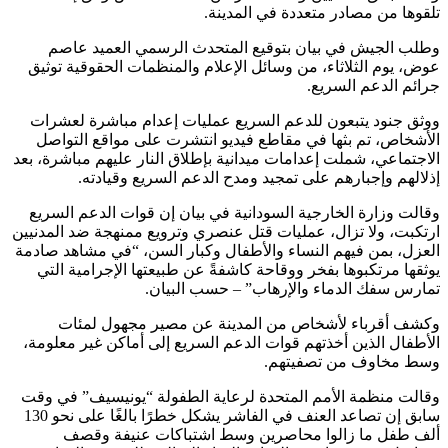
تلقوها من مصادر متعددة في المدينة.
وطلب الجيش في بيان بتوقيع المتحدث الرسمي العميد عاصم
عوض، يوم الثلاثاء، من وسائل الإعلام والمنظمات الحقوقية توثيق
جرائم الدعم السريع.
ووثق جنود يتبعون للدعم السريع عمليات إعدام مباشرة لعشرات
الأشخاص، تم بثها في مقاطع فيديو انتشرت على مواقع التواصل
الاجتماعي، شملت إعدامات ميدانية بإطلاق النار عليهم مباشرة، بعد
إذلالهم وإجبارهم على تمجيد ومدح الدعم السريع وقيادته.
وقالت وزارة الخارجية السودانية في بيان إن قوات الدعم السريع
ارتكبت، ولا تزال، عمليات قتل عنصري وترويع ممنهجة ضد المدنيين
العزل، بمن فيهم النساء والأطفال وكبار السن، “في مشاهد صادمة
يوثقها مرتكبوها بفخر ووقاحة كاشفةً عن طبيعتها الإجرامية التي
تمارس سفك الدماء والإرهاب” – حسب البيان.
وكشف أقرباء لأشخاص من المدينة عن مصير مجهول لمئات
الأطفال الذين أخذتهم قوات الدعم السريع إلى أماكن غير معلومة،
وسط مخاوف من تصفيتهم.
وقالت منظمة الأمم المتحدة لرعاية الطفولة “يونيسيف” في وقت
سابق إن تصاعد العنف في الفاشر يشكل خطرًا بالغًا على نحو 130
ألف طفل ما زالوا محاصرين وسط اشتباكات عنيفة وقصف