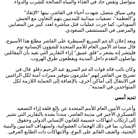
متواصل ونقص حاد في الغذاء والمياه الصالحة للشرب والدواء.
وفي سياق متصل، شهدت أحياء في الفاشر، بينها “الإنقاذ”
و”العظمة”، تصفيات ميدانية للمدنيين بتهم التعاون مع الجيش
السوداني، كما جرت عمليات قتل مباشرة لعدد كبير من المصابين
والمرضى في المستشفى السعودي.
وبعد إعلان الدعم السريع السيطرة على الفاشر مطلع هذا الأسبوع،
قال مساعد الأمين العام للأمم المتحدة للشؤون الإنسانية توم
فليتشر إنه يشعر بـ”قلق عميق” إزاء التقارير التي تفيد بأن المقاتلين
يواصلون التقدم داخل المدينة ويقطعون طرق الهروب.
وكان نائب قائد قوات الدعم السريع عبد الرحيم دقلو قال في
تصريح من الفاشر إنهم “ملتزمون بتوفير ممرات آمنة لكل الراغبين
في الانتقال إلى أماكن أخرى، بالإضافة إلى الحماية اللازمة لكل
المتواجدين في المدينة”.
تنديد أممي
وأعرب الأمين العام للأمم المتحدة عن بالغ قلقه إزاء التصعيد
العسكري الأخير في مدينة الفاشر، مندداً بشدة بالتقارير التي تشير
إلى ارتكاب انتهاكات جسيمة للقانون الإنساني الدولي وحقوق
الإنسان، بما في ذلك الهجمات العشوائية، واستهداف المدنيين والبنية
التحتية، والعنف القائم على النوع، والانتهاكات ذات الطابع العرقي.