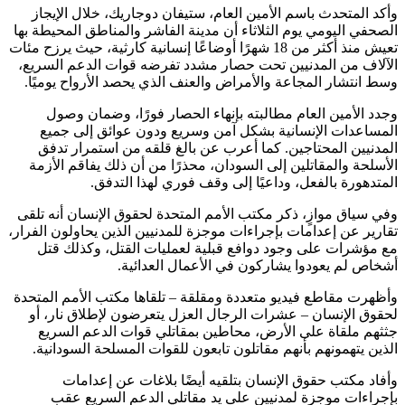
وأكد المتحدث باسم الأمين العام، ستيفان دوجاريك، خلال الإيجاز
الصحفي اليومي يوم الثلاثاء أن مدينة الفاشر والمناطق المحيطة بها
تعيش منذ أكثر من 18 شهرًا أوضاعًا إنسانية كارثية، حيث يرزح مئات
الآلاف من المدنيين تحت حصار مشدد تفرضه قوات الدعم السريع،
وسط انتشار المجاعة والأمراض والعنف الذي يحصد الأرواح يوميًا.
وجدد الأمين العام مطالبته بإنهاء الحصار فورًا، وضمان وصول
المساعدات الإنسانية بشكل آمن وسريع ودون عوائق إلى جميع
المدنيين المحتاجين. كما أعرب عن بالغ قلقه من استمرار تدفق
الأسلحة والمقاتلين إلى السودان، محذرًا من أن ذلك يفاقم الأزمة
المتدهورة بالفعل، وداعيًا إلى وقف فوري لهذا التدفق.
وفي سياق موازٍ، ذكر مكتب الأمم المتحدة لحقوق الإنسان أنه تلقى
تقارير عن إعدامات بإجراءات موجزة للمدنيين الذين يحاولون الفرار،
مع مؤشرات على وجود دوافع قبلية لعمليات القتل، وكذلك قتل
أشخاص لم يعودوا يشاركون في الأعمال العدائية.
وأظهرت مقاطع فيديو متعددة ومقلقة – تلقاها مكتب الأمم المتحدة
لحقوق الإنسان – عشرات الرجال العزل يتعرضون لإطلاق نار، أو
جثثهم ملقاة على الأرض، محاطين بمقاتلي قوات الدعم السريع
الذين يتهمونهم بأنهم مقاتلون تابعون للقوات المسلحة السودانية.
وأفاد مكتب حقوق الإنسان بتلقيه أيضًا بلاغات عن إعدامات
بإجراءات موجزة لمدنيين على يد مقاتلي الدعم السريع عقب