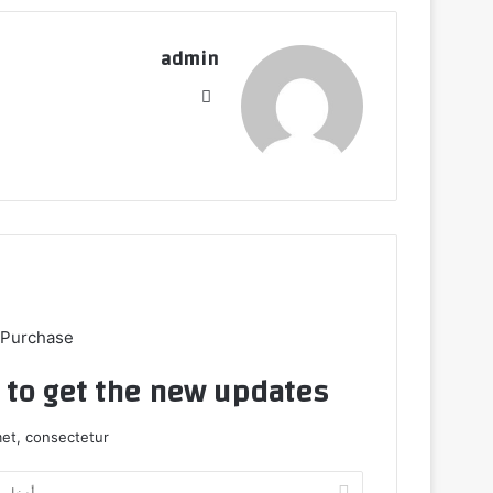
admin
موق
ع
الوي
ب
 Purchase
t to get the new updates!
et, consectetur.
أ