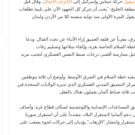
ديفول
حركة حماس وإسرائيل إلى
الالتزام بالاتفاق
، وقال قبل
طقة الخليج: “يجب أن تتركز كل الجهود الآن على تلبية تطلعات
ول للمرة الأولى منذ توليه منصبه كلا من الأردن ولبنان
عرباً عن قلقه العميق إزاء الأنباء عن تجدد القتال. ودعا
طة السلام الخاصة بغزة، وإلقاء سلاحها وتسليم رفات
سرائيل ممارسة أقصى درجات ضبط النفس العسكري لتجنب مزيد
تنفيذ خطة السلام في الشرق الأوسط. وأوضح أن ثلاثة موظفين
ركز التنسيق المدني العسكري الذي تديره الولايات المتحدة في
ثلاثة ضباط ألمان يعملون هناك بالفعل.
نسيق المساعدات الإنسانية واللوجستية لسكان قطاع غزة. وأضاف
عم ألمانيا لاستقرار البلاد، مشدداً على أن استقرار سوريا
ستقرار وانتشار “الإرهاب” يؤديان إلى حركات لجوء يصعب على