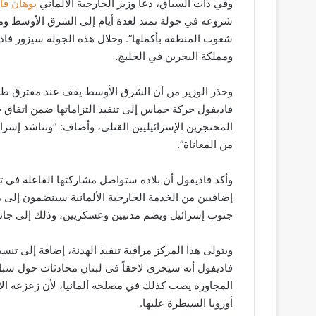
وفي ذات السياق، دعا وزير الخارجية الألماني
يوهان فا
شروعه في جولة تمتد لعدة أيام إلى الشرق الأوسط ومن
شعوب المنطقة بأكملها”. وخلال هذه الجولة سيزور فاديف
ومملكة البحرين في الخليج.
وحذر الوزير من أن الشرق الأوسط يقف عند مفترق طرق، م
فاديفول حركة حماس إلى تنفيذ التزاماتها ضمن اتفاق خ
المحتجزين الإسرائيليين القتلى، وأضاف: “ونناشد إ
من المعاناة”.
وأكد فاديفول أن بلاده ستواصل مشاركتها الفاعلة في 
إضافيين من الخدمة الخارجية الألمانية سينضمون إلى م
جنوب إسرائيل ويضم مدنيين وعسكريين، وذلك إلى جانب 
ويتولى هذا المركز مراقبة تنفيذ الهدنة، إضافة إلى ت
فاديفول أنه سيجري لاحقاً في لبنان محادثات حول سبل د
المجاورة يصب كذلك في مصلحة ألمانيا، لأن زعزعة الا
أوروبا السيطرة عليها.