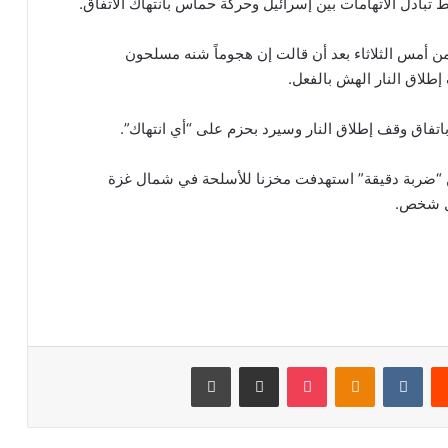
 أمس الثلاثاء بعد أن قالت إن هجوماً شنه مسلحون
لاق النار الهش بالفعل.
باتفاق وقف إطلاق النار وسيرد بحزم على “أي انتهاك”.
ن “ضربة دقيقة” استهدفت مخزنا للأسلحة في شمال غزة
قتل شخص.
‏Reddit
‏VKontakte
Odnoklassniki
‫Pocket
مشاركة عبر البريد
طباعة