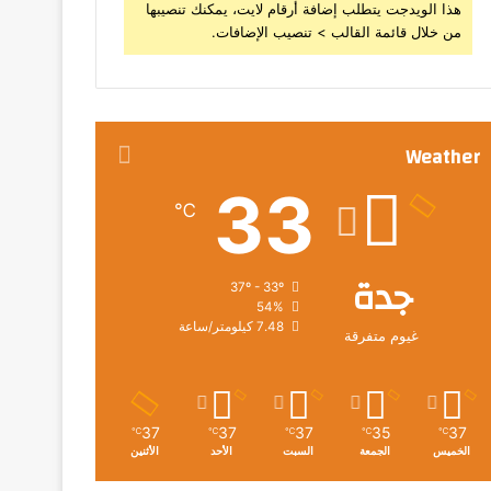
هذا الويدجت يتطلب إضافة أرقام لايت، يمكنك تنصيبها
من خلال قائمة القالب > تنصيب الإضافات.
Weather
33
℃
جدة
37º - 33º
54%
7.48 كيلومتر/ساعة
غيوم متفرقة
37
37
37
35
37
℃
℃
℃
℃
℃
الخميس
الجمعة
السبت
الأحد
الأثنين