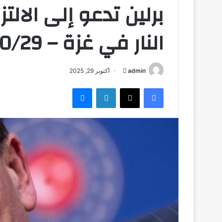
برلين تدعو إلى الال
النار في غزة – DW – 2025/10/29
admin
أ
أكتوبر 29, 2025
ر
فيسبوك
‫X
لينكدإن
ماسنجر
س
ل
ب
ر
ي
د
ا
إ
ل
ك
ت