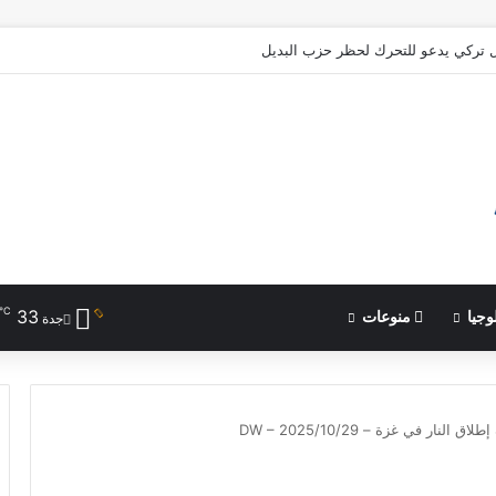
وانتقادات .. كيف تواجه ألمانيا الحرّ؟
℃
33
وجيا
منوعات
جدة
نار في غزة – DW – 2025/10/29