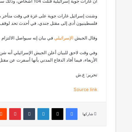
أن غارات جوية إسرائيلية قتلت 104 أشخاص، وذلك سط تبادل الاتهامات بين إسرائيل وحركة حماس بانتهاك الاتفاق.
وشنت إسرائيل غارات جوية على غزة في وقت متأخر من
فلسطينيون أدى إلى مقتل جندي، في أحدث تحد لوقف إط
وقال الجيش
الإسرائيلي
في بيان إنه سيواصل الالتزام 
وفي وقت لاحق للبيان أعلن الجيش الإسرائيلي أنه ش
الأربعاء، فيما أفاد الدفاع المدني بأنها أسفرت عن م
تحرير: ع.ش
Source link
فيسبوك
‫X
لينكدإن
‏Tumblr
بينتيريست
شاركها