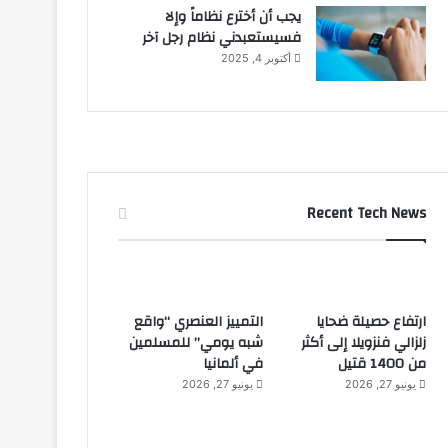
يجب أن أخترع نظاماً وإلا
فسيستعبدني نظام رجل آخر
أكتوبر 4, 2025
Recent Tech News
ارتفاع حصيلة ضحايا
التمييز العنصري “واقع
زلزالي فنزويلا إلى أكثر
شبه يومي” للمسلمين
من 1400 قتيل
في ألمانيا
يونيو 27, 2026
يونيو 27, 2026