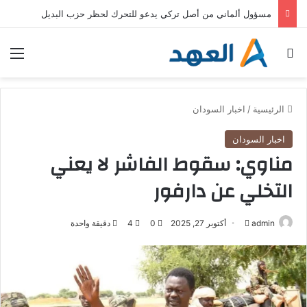
مسؤول ألماني من أصل تركي يدعو للتحرك لحظر حزب البديل
بحث عن
الق
الرئيسية
/
اخبار السودان
اخبار السودان
مناوي: سقوط الفاشر لا يعني
التخلي عن دارفور
admin
أ
أكتوبر 27, 2025
0
4
دقيقة واحدة
ر
س
ل
ب
ر