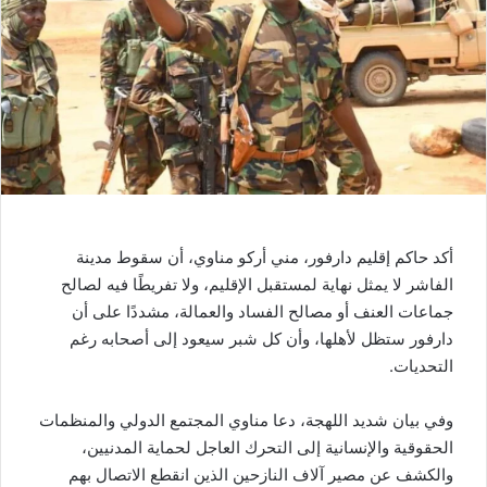
ي
د
ا
إ
ل
ك
ت
ر
و
أكد حاكم إقليم دارفور، مني أركو مناوي، أن سقوط مدينة
ن
الفاشر لا يمثل نهاية لمستقبل الإقليم، ولا تفريطًا فيه لصالح
ي
جماعات العنف أو مصالح الفساد والعمالة، مشددًا على أن
ا
دارفور ستظل لأهلها، وأن كل شبر سيعود إلى أصحابه رغم
التحديات.
وفي بيان شديد اللهجة، دعا مناوي المجتمع الدولي والمنظمات
الحقوقية والإنسانية إلى التحرك العاجل لحماية المدنيين،
والكشف عن مصير آلاف النازحين الذين انقطع الاتصال بهم