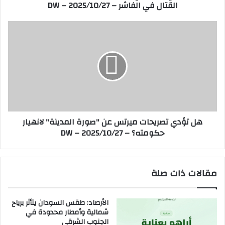
القتال في الفاشر – DW – 2025/10/27
ن
و
ي
ق
ي
ه
ع
ل
ل
ت
ى
ؤ
م
د
ئ
ي
ا
ت
ت
ص
آ
ر
هل تؤدي تصريحات ميرتس عن "صورة المدينة" لانهيار
ل
ي
حكومته؟ – DW – 2025/10/27
ا
ح
ف
ا
ا
ت
ل
م
مقالات ذات صلة
م
ي
ح
ر
ا
ت
الأرصاد: طقس السودان يتأثر برياح
ص
س
شمالية وأمطار محدودة في
ر
ع
الجنوب الشرقي