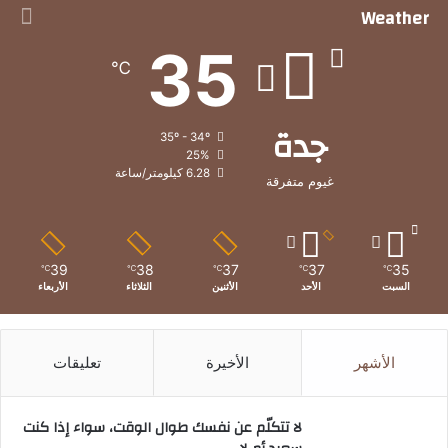
Weather
35
℃
جدة
35º - 34º
25%
6.28 كيلومتر/ساعة
غيوم متفرقة
39
38
37
37
35
℃
℃
℃
℃
℃
السبت
الأحد
الأثنين
الثلاثاء
الأربعاء
الأشهر
الأخيرة
تعليقات
لا تتكلّم عن نفسك طوال الوقت، سواء إذا كنت