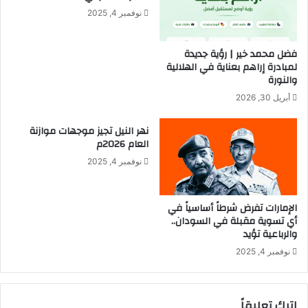
ي
ن
نوفمبر 4, 2025
ن
"
و
ص
س
و
فضل محمد خير | رؤية جديدة
ط
ر
لمبادرة إراهم بعناية في الهلالية
ا
ة
والنورة
ل
ا
أبريل 30, 2026
ق
ل
ت
م
نهر النيل تجيز موجهات موازنة
ا
د
العام 2026م
ل
ي
ف
ن
نوفمبر 4, 2025
ي
ة
ا
"
ل
ل
الإمارات تفرض شرطاً أساسياً في
ف
أي تسوية مقبلة في السودان..
ا
والرباعية تؤيد
ا
ن
ش
ه
نوفمبر 4, 2025
ر
ي
–
ا
D
ر
اترك تعليقاً
W
ح