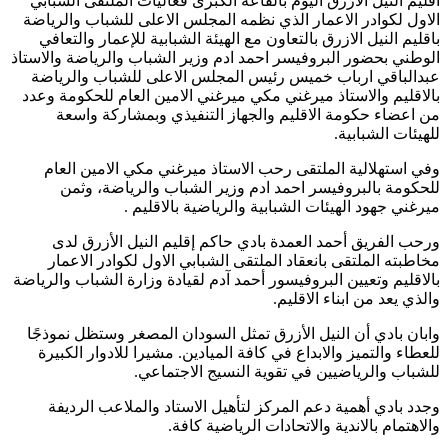
اقليم النيل الازرق اليوم بالقاعة الكبرى فعاليات الملتقى الشبابي
الاول لكوادر الاعمار الذي نظمه المجلس الاعلى للشباب والرياضة
باقليم النيل الازرق بالتعاون مع الهيئة الشبابية للإعمار والتعافي
الوطني بحضور البروفيسر احمد ادم وزير الشباب والرياضة والاستاذ
عبدالباقي ارباب خميس رئيس المجلس الاعلى للشباب والرياضة
بالاقليم والاستاذ ميرغني مكي ميرغني الامين العام للحكومة وعدد
من اعضاء حكومة الاقليم والجهاز التنفيذي وبمشاركة واسعة
للهيئات الشبابية.
وفي استهلالية الملتقى رحب الاستاذ ميرغني مكي الامين العام
للحكومة بالبروفيسر احمد ادم وزير الشباب والرياضة، وثمن
ميرغني جهود الهيئات الشبابية والرياضية بالاقليم .
ورحب الفريق أحمد العمدة بادي حاكم إقليم النيل الأزرق لدى
مخاطبته الملتقى بانعقاد الملتقى الشبابي الاول لكوادر الاعمار
بالاقليم وتعيين البروفيسور أحمد آدم لقيادة وزارة الشباب والرياضة
والذي يعد من ابناء الاقليم.
وابان بادي أن النيل الأزرق تمثل السودان المصغر وستظل نموذجًا
للعطاء والتميز والابداع في كافة الميادين. مشيرا للادوار الكبيرة
للشباب والرياضيين في تقوية النسيج الاجتماعي.
وجدد بادي أهمية دعم المركز لتأهيل الاستاد والملاعب الرديفة
والاهتمام بالاندية والاتحادات الرياضية كافة.