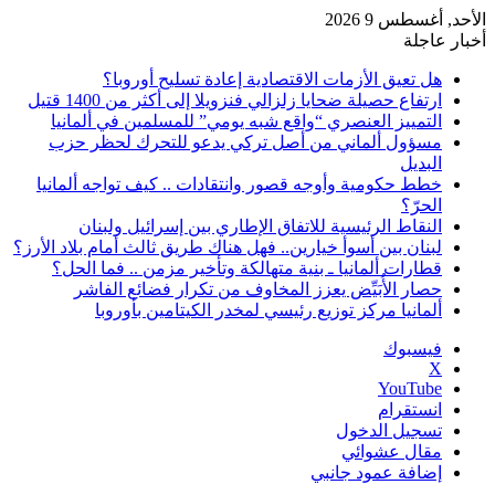
الأحد, أغسطس 9 2026
أخبار عاجلة
هل تعيق الأزمات الاقتصادية إعادة تسليح أوروبا؟
ارتفاع حصيلة ضحايا زلزالي فنزويلا إلى أكثر من 1400 قتيل
التمييز العنصري “واقع شبه يومي” للمسلمين في ألمانيا
مسؤول ألماني من أصل تركي يدعو للتحرك لحظر حزب
البديل
خطط حكومية وأوجه قصور وانتقادات .. كيف تواجه ألمانيا
الحرّ؟
النقاط الرئيسية للاتفاق الإطاري بين إسرائيل ولبنان
لبنان بين أسوأ خيارين.. فهل هناك طريق ثالث أمام بلاد الأرز؟
قطارات ألمانيا ـ بنية متهالكة وتأخير مزمن .. فما الحل؟
حصار الأُبَيِّض يعزز المخاوف من تكرار فضائع الفاشر
ألمانيا مركز توزيع رئيسي لمخدر الكيتامين بأوروبا
فيسبوك
‫X
‫YouTube
انستقرام
تسجيل الدخول
مقال عشوائي
إضافة عمود جانبي