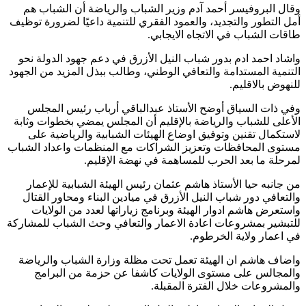
وقال البروفيسر أحمد آدم وزير الشباب والرياضة أن الشباب هم
أمل التطور والتجديد، والعمود الفقري للتنمية داعيًا لضرورة توظيف
طاقات الشباب في الاتجاه الايجابي.
واشاد احمد ادم بدور شباب النيل الأزرق في دعم جهود الدولة نحو
التنمية المستدامة والتعافي الوطني، وطالب ببذل المزيد من الجهود
للنهوض بالاقليم.
وفي ذات السياق أوضح الأستاذ عبدالباقي أرباب رئيس المجلس
الأعلى للشباب والرياضة بالإقليم أن المجلس يمضي بخطوات وثابة
لاستكمال تقنين وتوفيق اوضاع الهيئات الشبابية والرياضية على
مستوى المحافظات وتعزيز الشراكات مع المنظمات واعداد الشباب
لمرحلة ما بعد الحرب للمساهمة في نهضة الإقليم.
من جانبه حيا الأستاذ هاشم عثمان رئيس الهيئة الشبابية للإعمار
والتعافي دور شباب النيل الأزرق في ميادين البناء ومحاور القتال
واستعرض هاشم ادوار الهيئة وبرنامج زياراتها لعدد من الولايات
للتبشير بمشروعات اعادة الاعمار والتعافي وحث الشباب للمشاركة
في اعمار ولاية الخرطوم.
واضاف هاشم ان الهيئة تعمل تحت مظلة وزارة الشباب والرياضة
والمجالس على مستوى الولايات كاشفا عن حزمة من البرامج
والمشروعات خلال الفترة المقبلة.