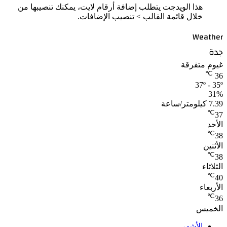
هذا الويدجت يتطلب إضافة أرقام لايت، يمكنك تنصيبها من
خلال قائمة القالب > تنصيب الإضافات.
Weather
جدة
غيوم متفرقة
℃
36
37º - 35º
31%
7.39 كيلومتر/ساعة
℃
37
الأحد
℃
38
الأثنين
℃
38
الثلاثاء
℃
40
الأربعاء
℃
36
الخميس
الأشهر