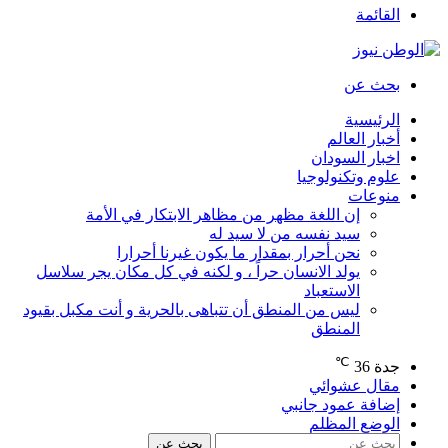
القائمة
بحث عن
الرئيسية
أخبار العالم
اخبار السودان
علوم وتكنولوجيا
منوعات
إن اللغة مظهر من مظاهر الابتكار في الأمة
سيد نفسه من لا سيد له
نحن أحرار بمقدار ما يكون غيرنا أحرارا
يولد الانسان حراً ، و لكنه في كل مكان يجر سلاسل
الاستعباد
ليس من المنطق أن تتباهى بالحرية و أنت مكبل بقيود
المنطق
℃
جدة
36
مقال عشوائي
إضافة عمود جانبي
الوضع المظلم
بحث عن