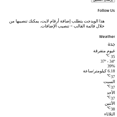
Follow Us
هذا الويدجت يتطلب إضافة أرقام لايت، يمكنك تنصيبها من
خلال قائمة القالب > تنصيب الإضافات.
Weather
جدة
غيوم متفرقة
℃
35
37º - 34º
39%
6.18 كيلومتر/ساعة
℃
37
السبت
℃
37
الأحد
℃
37
الأثنين
℃
38
الثلاثاء