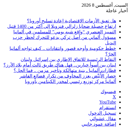
السبت, أغسطس 8 2026
أخبار عاجلة
هل تعيق الأزمات الاقتصادية إعادة تسليح أوروبا؟
ارتفاع حصيلة ضحايا زلزالي فنزويلا إلى أكثر من 1400 قتيل
التمييز العنصري “واقع شبه يومي” للمسلمين في ألمانيا
مسؤول ألماني من أصل تركي يدعو للتحرك لحظر حزب
البديل
خطط حكومية وأوجه قصور وانتقادات .. كيف تواجه ألمانيا
الحرّ؟
النقاط الرئيسية للاتفاق الإطاري بين إسرائيل ولبنان
لبنان بين أسوأ خيارين.. فهل هناك طريق ثالث أمام بلاد الأرز؟
قطارات ألمانيا ـ بنية متهالكة وتأخير مزمن .. فما الحل؟
حصار الأُبَيِّض يعزز المخاوف من تكرار فضائع الفاشر
ألمانيا مركز توزيع رئيسي لمخدر الكيتامين بأوروبا
فيسبوك
‫X
‫YouTube
انستقرام
تسجيل الدخول
مقال عشوائي
إضافة عمود جانبي