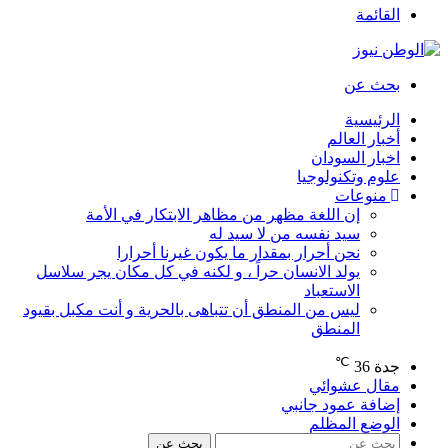
القائمة
بحث عن
الرئيسية
أخبار العالم
اخبار السودان
علوم وتكنولوجيا
منوعات
إن اللغة مظهر من مظاهر الابتكار في الأمة
سيد نفسه من لا سيد له
نحن أحرار بمقدار ما يكون غيرنا أحرارا
يولد الانسان حراً ، و لكنه في كل مكان يجر سلاسل
الاستعباد
ليس من المنطق أن تتباهى بالحرية و أنت مكبل بقيود
المنطق
℃
جدة
36
مقال عشوائي
إضافة عمود جانبي
الوضع المظلم
بحث عن