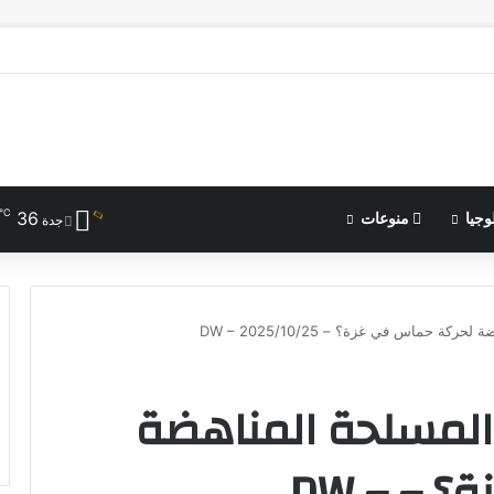
℃
36
وجيا
منوعات
جدة
 حماس في غزة؟ – DW – 2025/10/25
لمسلحة المناهضة
لحركة حماس في غزة؟ – DW –