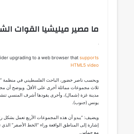
ما مصير ميليشيا القوات الشع
sider upgrading to a web browser that
supports
HTML5 video
وبحسب ناصر خضور، الباحث الفلسطيني في منظمة “أك
ثلاث مجموعات مماثلة أخرى على الأقلّ. ويوضح أن 
مدينة غزة (شمال)، وأخرى يقودها أشرف المنسي تنشط
يونس (جنوب).
ويضيف: “يبدو أن هذه المجموعات الأربع تعمل بشكل رئ
إشارة إلى المناطق الواقعة وراء “الخط الأصفر” الذي ت
مع حماس.