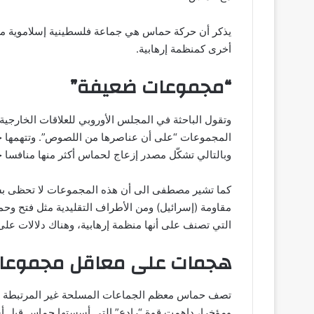
يذكر أن حركة حماس هي جماعة فلسطينية إسلاموية مسلحة
أخرى كمنظمة إرهابية
.
“مجموعات ضعيفة”
وتقول الباحثة في المجلس الأوروبي للعلاقات الخارجي
المجموعات “على أن عناصرها من اللصوص”. وتتهمها حم
وبالتالي تشكّل مصدر إزعاج لحماس أكثر منها منافسا ج
كما تشير مصطفى الى أن هذه المجموعات لا تحظى بشرعي
مقاومة (إسرائيل) ومن الأطراف التقليدية مثل فتح وحم
التي تصنف على أنها منظمة إرهابية، وهناك دلالات على ت
هجمات على معاقل مجموعات
تصف حماس معظم الجماعات المسلحة غير المرتبطة بالفص
ومؤخرا، داهمت قوة “رادع” التي أسستها حماس قبل أ