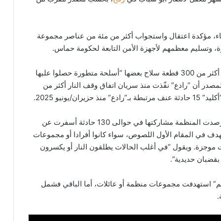
ثاء، مؤكدة اعتقال واستجواب أكثر من مئة من عناصر مجموعة
 وتسليم معظمهم لأجهزة الأمن التابعة لحكومة حماس.
وأشار مصدر مقرب من الوحدة أنه تمّت السيطرة على أكثر من 300 قطعة سلاح بعضها “أسلحة متطورة حصلوا عليها
مصدر أن “رادع” نفّذت منذ سريان اتفاق وقف النار أكثر من
يونيو 2025.
أما وحدة “سهم” التي أنشأتها حماس عام 2024، فقد رصدت المنظمة مشاركتها في حوالى 130 حادثة أسفرت عن
تستهدف في المقام الأول اللصوص، سواء كانوا أفرادا أو مجموعات
 موجزة. ويقول “في أغلب الحالات يطلقون النار أو يكسرون
بقضبان حديدية”.
وحدة “سهم” استهدفت مجموعات منظمة أو عائلات، أما الباقي فشمل
.