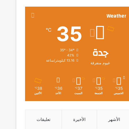
Weather
35
℃
جدة
35º - 34º
42%
13.16 كيلومتر/ساعة
غيوم متفرقة
38
36
37
35
35
℃
℃
℃
℃
℃
الخميس
الجمعة
السبت
الأحد
الأثنين
الأشهر
الأخيرة
تعليقات