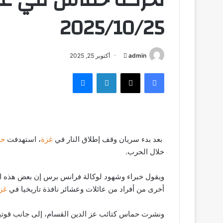
2025/10/25
admin
أ
أكتوبر 25, 2025
ر
فيسبوك
‫X
لينكدإن
ماسنجر
س
ل
ب
ر
ي
بعد بدء سريان وقف إطلاق النار في
غزة
، استهدفت
حر
د
خلال الحرب.
ا
إ
ل
ويقول خبراء وشهود لوكالة فرانس برس إن بعض هذه 
ك
أخرى من أفراد من عائلات وعشائر نافذة تاريخيا في
غز
ت
ر
ونشرت حماس كتائب عز الدين القسام، إلى جانب قوتين 
و