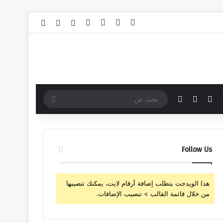
‫X
فيسبوك
‫YouTube
انستقرام
تسجيل الدخول
مقال عشوائي
إضافة عمود 
مقال عشوائي
إضافة عمود جانبي
الوضع المظلم
بحث
عن
Follow Us
هذا الويدجت يتطلب إضافة أرقام لايت، يمكنك تنصيبها
من خلال قائمة القالب > تنصيب الإضافات.