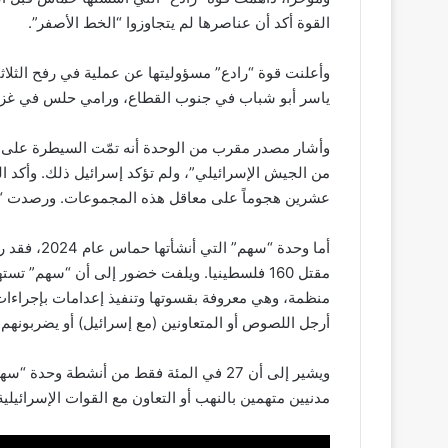
القوة أكد أن عناصرها لم يتجاوزوا “الخط الأصفر”.
وأعلنت قوة “رادع” مسؤوليتها عن عملية في رفح الثلا
ياسر أبو شباب في جنوب القطاع، ورامي حلس في غزة،
من الجيش الإسرائيلي”، ولم تؤكد إسرائيل ذلك. وأكد ال
عشرين هجوماً على معاقل هذه المجموعات. ورصدت “أكليد” 15 حادثة عنف مرتبطة بـ”رادع” منذ حزيران/
مقتل 160 فلسطينيا. ويلفت خضور إلى أن “سهم” 
منظمة، وهي معروفة بقسوتها وتنفيذ إعدامات بإجراءات
أرجل اللصوص أو المتعاونين (مع إسرائيل) أو يضربونهم 
ويشير إلى أن 27 في المئة فقط من أنشطة 
مدنيين متهمين بالنهب أو التعاون مع القوات الإسرائيلية