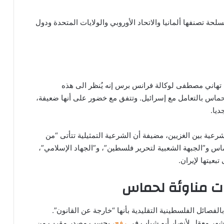
 تصنفها ألمانيا والاتحاد الأوروبي والولايات المتحدة ودول
ة تهاني مصطفى لوكالة فرانس برس إنه يُنظر الى هذه
اس بالتعامل مع إسرائيل. وتتفق مع خضور على أنها ضعيفة،
ديا.
ة بين الغزيين، مضيفة أن الشرعية التمثيلية تتأتى “من
اس و”الجبهة الشعبية لتحرير فلسطين”، و”الجهاد الإسلامي”،
بعيتها لإيران
.
 مناوئة لحماس
ائل الفلسطينية التقليدية بأنها “خارجة عن القانون”.
شهر معقل لأنصار أبو شباب في
رفح
، بحسب مصدر مقرب من