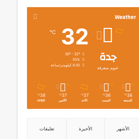
Weather
32
℃
جدة
36º - 32º
55%
6.92 كيلومتر/ساعة
غيوم متفرقة
38
37
37
36
36
℃
℃
℃
℃
℃
الجمعة
السبت
الأحد
الأثنين
الثلاثاء
الأشهر
الأخيرة
تعليقات