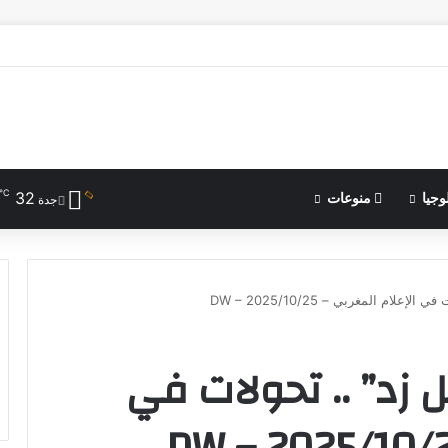
℃
32
وجيا
منوعات
جدة
ام المغربي – DW – 2025/10/25
 زد” .. تحولات في