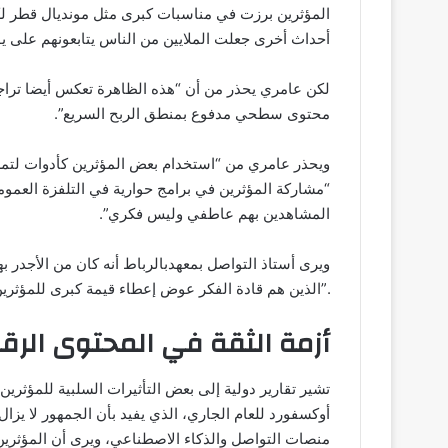
المؤثرين برزت في مناسبات كبرى مثل مونديال قطر لك
أحداث أخرى جعلت الملايين من الناس يتابعونهم على ي
لكن عامري يحذر من أن “هذه الظاهرة تعكس أيضا تراجعاً
محتوى سطحي مدفوع بمنطق الربح السريع”.
ويحذر عامري من “استخدام بعض المؤثرين كأدوات لتمري
“مشاركة المؤثرين في برامج حوارية في التلفزة العموم
المشاهدين بهم عاطفي وليس فكري”.
ويرى أستاذ التواصل بمعهد
بالرباط أنه كان من الأجدر ب
الذين هم قادة الفكر عوض إعطاء قيمة كبرى للمؤثرين”.
أزمة الثقة في المحتوى الر
تشير تقارير دولية إلى بعض التأثيرات السلبية للمؤثرين
أوكسفورد للعام الجاري
، الذي يفيد بأن الجمهور لا يزا
منصات التواصل والذكاء الاصطناعي، ويرى أن المؤثرين و