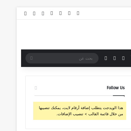
‫X
فيسبوك
‫YouTube
انستقرام
تسجيل الدخول
مقال عشوائي
إضافة عمود 
مقال عشوائي
إضافة عمود جانبي
الوضع المظلم
بحث
عن
Follow Us
هذا الويدجت يتطلب إضافة أرقام لايت، يمكنك تنصيبها
من خلال قائمة القالب > تنصيب الإضافات.