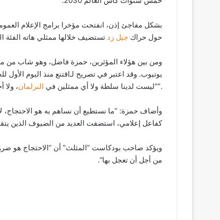
خمس سنوات كأس العالم 2030.
ا
بشكل مفاجئ إذن، انفتحت مؤخرا برامج الإعلام العمو
حول حراك
جيل زد
تستضيف خلالها ممثلي هاته الفئة الج
ومن بين هؤلاء المؤثرين، حمزة فاضل، وهو شاب من م
يوتيوب. وقد اعتبر في تصريح لـ
اقتنع منذ اليوم الأول ل
، ولا أحزاب ولا تمثيلات سياسية”.
“ليست لدينا سلطة ولا أي ممثلين في
البرلمان
وأضاف حمزة: “ما نستطيع أن نساهم به هو الاحتجاج، 
كفاعل إعلامي، استضفت العديد من الضيوف الذين يتق
ويؤكد صاحب بودكاست “المثلث” أن “الاحتجاج هو ضرو
من أجل أن تعجل بها”.