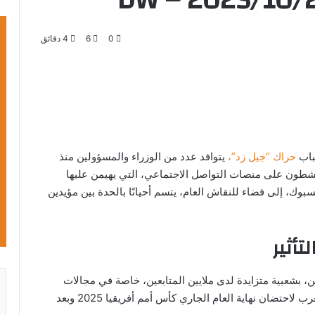
0
6
4 دقائق
باب
حراك “جيل زد”،
يتوافد عدد من الوزراء والمسؤولين منذ
ينشطون على منصات التواصل الاجتماعي، التي يهيمن عليها
وك، إلى فضاء للنقاش العام، يتسم أحيانًا بالحدة بين مؤيدين
تأثير
شعبية متزايدة لدى ملايين المتابعين، خاصة في مجالات
الموضة والموسيقى وكرة القدم، في ظل استعداد المغرب لاحتضان نهاية العام الجاري كأس أمم أفريقيا 2025 وبعد