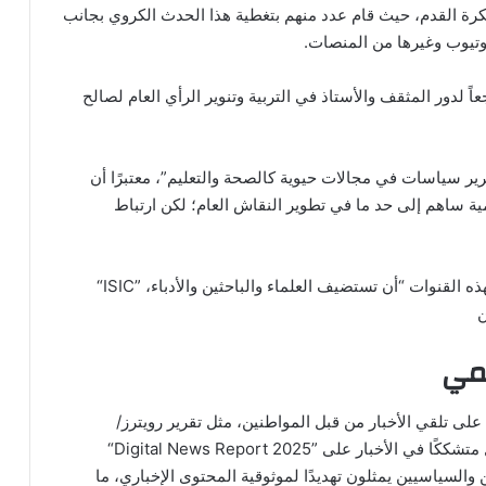
رة القدم، حيث قام عدد منهم بتغطية هذا الحدث الكروي بجانب
وتيوب وغيرها من المنصات
.
 لدور المثقف والأستاذ في التربية وتنوير الرأي العام لصالح
ر سياسات في مجالات حيوية كالصحة والتعليم”، معتبرًا أن
ية ساهم إلى حد ما في تطوير النقاش العام؛ لكن ارتباط
هذه القنوات “أن تستضيف العلماء والباحثين والأدباء،
“ISIC”
قمي
 على تلقي الأخبار من قبل المواطنين، مثل تقرير رويترز/
ل متشككًا في الأخبار على
“Digital News Report 2025”
السياسيين يمثلون تهديدًا لموثوقية المحتوى الإخباري، ما