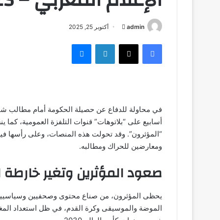
admin
أ
أكتوبر 25, 2025
ر
فيسبوك
‫X
لينكدإن
ماسنجر
س
ل
ب
ر
ي
في محاولة للدفاع عن حصيلة الحكومة أمام مطالب ش
د
أسابيع على “بلاتوهات” قنوات التلفزة العمومية، كما 
ا
إ
“المؤثرون”. وقد تحولت هذه المنصات، وعلى رأسها فيسب
ل
ومعارضين للحراك ومطالبه.
ك
صعود المؤثرين وتغير خارطة ال
ت
ر
و
يحظى المؤثرون، من صناع محتوى وصحفيين وسياسيين، ب
ن
ي