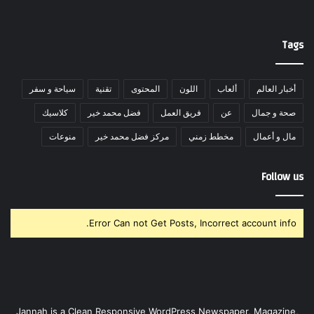
Tags
أخبار العالم
ألعاب
اللون
المحتوى
تقنية
سياحة و سفر
صحة و جمال
عن
فريق العمل
فضل محمد خير
كلاسيك
مال و أعمال
مخطط زمني
مركز فضل محمد خير
منوعات
Follow us
Error Can not Get Posts, Incorrect account info.
Jannah is a Clean Responsive WordPress Newspaper, Magazine,