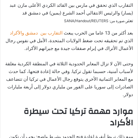
التقارب الذي تحقق في مارس بين القائد الكردي الأعلى مازن عبد
(يسار) والرئيس الانتقالي أحمد الشرع (يمين) في دمشق قد
تعثر.
صورة من: SANA/Handout/REUTERS
بعد أكثر من 13 عاما من الحرب يبعث
التقارب بين دمشق والأكراد
الذي تم تحقيقه تحت ضغط الولايات المتحدة، الأمل في نفوس رجال
الأعمال الأتراك في إبرام صفقات جيدة مع جيرانهم الأكراد.
وحتى الآن لا تزال المعابر الحدودية الثلاثة في المنطقة الكردية مغلقة
لأسباب أمنية، حسبما تقول تركيا. وفي حالة إعادة فتحها، كما حدث
مع المعابر الثمانية الأخرى يتوقع رجال الأعمال في تركيا أن تتضاعف
الصادرات إلى سوريا على الفور من ملياري دولار إلى أربعة مليارات
دولار.
موارد مهمة تركيا تحت سيطرة
الأكراد
ومع ذلك تربط أنقرة إعادة فتح الحدود بشرط واضح: يجب أن تكون