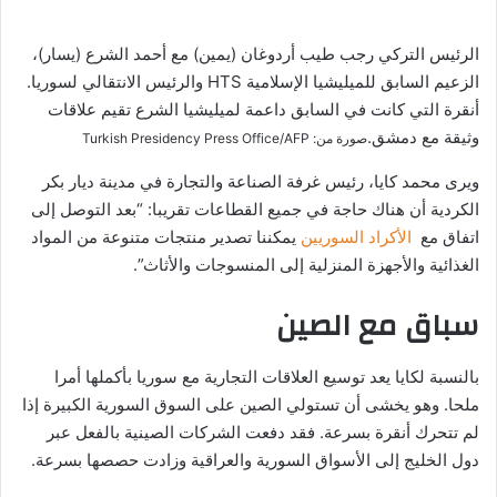
الرئيس التركي رجب طيب أردوغان (يمين) مع أحمد الشرع (يسار)،
الزعيم السابق للميليشيا الإسلامية HTS والرئيس الانتقالي لسوريا.
أنقرة التي كانت في السابق داعمة لميليشيا الشرع تقيم علاقات
وثيقة مع دمشق.
صورة من: Turkish Presidency Press Office/AFP
ويرى محمد كايا، رئيس غرفة الصناعة والتجارة في مدينة ديار بكر
الكردية أن هناك حاجة في جميع القطاعات تقريبا: “بعد التوصل إلى
اتفاق مع
الأكراد السوريين
يمكننا تصدير منتجات متنوعة من المواد
الغذائية والأجهزة المنزلية إلى المنسوجات والأثاث”.
سباق مع الصين
بالنسبة لكايا يعد توسيع العلاقات التجارية مع سوريا بأكملها أمرا
ملحا. وهو يخشى أن تستولي الصين على السوق السورية الكبيرة إذا
لم تتحرك أنقرة بسرعة. فقد دفعت الشركات الصينية بالفعل عبر
دول الخليج إلى الأسواق السورية والعراقية وزادت حصصها بسرعة.