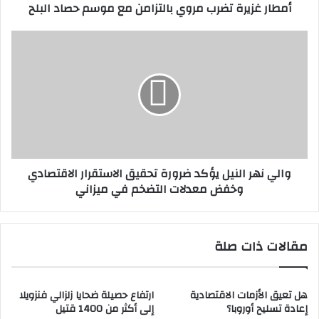
أمطار غزيرة تضرب مروي بالتزامن مع موسم حصاد البلح
و
ة
ن
ت
ي
ض
و
ر
ا
ب
ل
م
ي
ر
ن
و
ه
ي
ر
ب
ا
ا
ل
والي نهر النيل يؤكد ضرورة تحقيق الاستقرار الاقتصادي
ل
ن
وخفض معدلات التضخم في ميزاني
ت
ي
ز
ل
ا
ي
م
ؤ
مقالات ذات صلة
ن
ك
م
د
ع
ض
م
ر
هل تعيق الأزمات الاقتصادية
ارتفاع حصيلة ضحايا زلزالي فنزويلا
إعادة تسليح أوروبا؟
إلى أكثر من 1400 قتيل
و
و