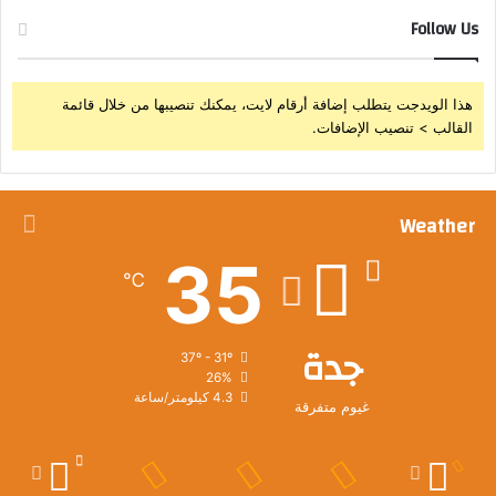
م
Follow Us
ي
ز
ا
هذا الويدجت يتطلب إضافة أرقام لايت، يمكنك تنصيبها من خلال قائمة
ن
القالب > تنصيب الإضافات.
ي
Weather
35
℃
جدة
37º - 31º
26%
4.3 كيلومتر/ساعة
غيوم متفرقة