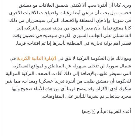
ويرى كايا أن أنقرة يجب ألا تكتفي بتعميق العلاقات مع دمشق
فحسب، بل يجب أن تراعي أيضا رغبات واحتياجات الأقليات الأخرى
في سوريا. وإلا فإن المنطقة والاقتصاد التركي سيتضرران من ذلك.
كايا مقتنع تماما بأن معبر الحدود من مدينة نصيبين التركية إلى
القامشلي على الجانب السوري الكردي سيصبح في غضون وقت
قصير أهم بوابة تجارية في المنطقة بأسرها إذا تم افتتاحه قريبا.
ومع ذلك فإن الحكومة التركية لا تثق في
الإدارة الذاتية الكردية
في
شمال سوريا. لن تتخلى بسهولة عن المناطق والمواقع العسكرية
التي تسيطر عليها. بالإضافة إلى ذلك أفادت الصحف التركية الموالية
للحكومة أن دمشق طلبت من أنقرة تدريبا عسكريا ومعدات، مما يثير
شكوك لدى الأكراد. وقد يتضح قريبا أي من هذه الأنباء صحيح وأيها
مجرد شائعات تم نشرها للتأثير على المفاوضات.
أعده للعربية: م.أ.م (ع.ج.م)