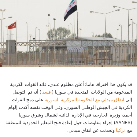
ب
ر
ي
د
ا
إ
ل
ك
ت
ر
و
قد يكون هذا اختراقا هاما: أعلن مظلوم عبدي، قائد القوات الكردية
ن
المدعومة من الولايات المتحدة في سوريا (
قسد
) أنه تم التوصل
ي
إلى
اتفاق مبدئي مع الحكومة المركزية السورية
على دمج القوات
ا
الكردية في الجيش الوطني السوري. وفي الوقت نفسه أكدت إلهام
أحمد، وزيرة الخارجية في الإدارة الذاتية لشمال وشرق سوريا
(AANES) إجراء مفاوضات حول إعادة فتح المعابر الحدودية للمنطقة
مع
تركيا
وتحدثت عن اتفاق مبدئي.