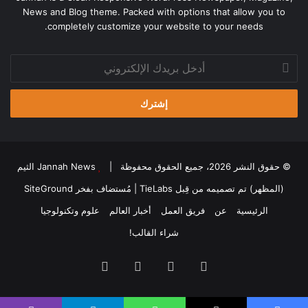
News and Blog theme. Packed with options that allow you to
completely customize your website to your needs.
أدخل
بريدك
الإلكتروني
© حقوق النشر 2026، جميع الحقوق محفوظة |
Jannah News الثيم
(المظهر) تم تصميمه من قِبل TieLabs
| مُستضاف بفخر
SiteGround
الرئيسية
عن
فريق العمل
أخبار العالم
علوم وتكنولوجيا
شراء القالب!
فيسبوك
‫X
‫YouTube
انستقرام