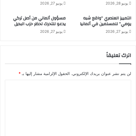
س
ر
يونيو 28, 2026
يونيو 27, 2026
م
ة
ح
ت
التمييز العنصري “واقع شبه
مسؤول ألماني من أصل تركي
ص
ح
يومي” للمسلمين في ألمانيا
يدعو للتحرك لحظر حزب البديل
ا
ق
يونيو 27, 2026
يونيو 27, 2026
د
ي
ا
ق
ل
ا
ب
ل
اترك تعليقاً
ل
ا
ح
س
ت
لن يتم نشر عنوان بريدك الإلكتروني.
الحقول الإلزامية مشار إليها بـ
*
ق
ر
ا
ا
ل
ر
ت
ا
ل
ع
ا
ل
ق
ت
ي
ص