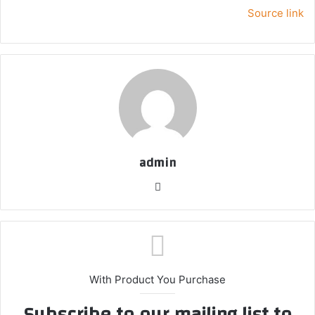
Source link
admin
موق
ع
الوي
ب
With Product You Purchase
Subscribe to our mailing list to