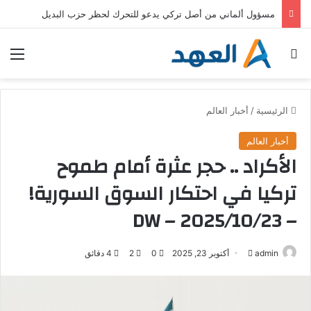
خطط حكومية وأوجه قصور وانتقادات .. كيف تواجه ألمانيا الحرّ؟
بحث عن
الق
الرئيسية
/
أخبار العالم
أخبار العالم
الأكراد .. حجر عثرة أمام طموح
تركيا في احتكار السوق السورية!
– DW – 2025/10/23
admin
أ
أكتوبر 23, 2025
0
2
4 دقائق
ر
س
ل