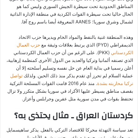
المناطق الحدودية تحت سيطرة الجيش السوري وليس كما هو
الحال حاليا تحت سيطرة القوات الكردية في منطقة الإدارة الذاتية
لشمال وشرق سوريا؛ AANES المعروفة أيضا باسم روج آفا.
وهذه المنطقة غنية بالنفط والمواد الخام ويديرها حزب الاتحاد
الديمقراطي (PYD) الذي يرتبط بعلاقات وثيقة مع
حزب العمال
الكردستاني
(PKK). على الرغم من أن حزب العمال الكردستاني
الذي تصنفه ألمانيا وتركيا والعديد من الدول الأخرى كمنظمة إرهابية،
أعلن رسميا في بداية العام عن حل نفسه وتسليم أسلحته إلا أن
عملية السلام لم تحرز أي تقدم يذكر منذ ذلك الحين. ولذلك
تواصل
تركيا محاربته بشدة
. منذ عام 2016 قامت القوات المسلحة التركية
بقصف مناطق يسيطر عليها الأكراد في سوريا بشكل متكرر ولا تزال
تحتفظ بقوات في مدن سورية مثل عفرين وجرابلس وأعزاز.
كردستان العراق ـ مثال يحتذى به؟
تعد سياسة التهدئة محركا للاقتصاد التركي بالفعل. يذكر ساهيسمايل
بيديرهانوغلو، رئيس جمعية صناعيي جنوب شرق الأناضول