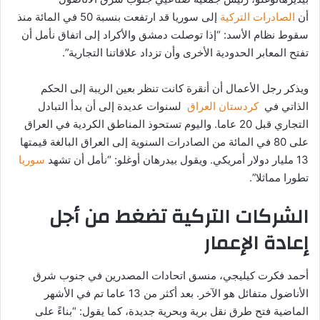
أن
الصادرات التركية
إلى سوريا قد ارتفعت بنسبة 50 في المائة منذ
سقوط نظام الأسد: “إذا توصلت دمشق والأكراد إلى اتفاق نأمل أن
تفتح المعابر الحدودية الأخرى وأن تزداد علاقاتنا التجارية”.
ويذكر رجل الأعمال أن أنقرة كانت تنظر بعين الريبة إلى الحكم
الذاتي في
كردستان العراق
لسنوات عديدة إلى أن بدأ التبادل
التجاري قبل 20 عاما. واليوم تستحوذ المناطق الكردية في العراق
على 80 في المائة من الصادرات السنوية إلى العراق البالغة قيمتها
13 مليار دولار أمريكي. ويقول بيدرهان أوغلو: “نأمل أن تشهد
سوريا
تطورا مماثلا”.
الشركات التركية تضغط من أجل
إعادة الإعمار
أحمد فكرت كيليجي، منسق اتحادات المصدرين في جنوب شرق
الأناضول متفائل هو الآخر. بعد أكثر من 13 عاما تم في الأشهر
الماضية فتح طرق نقل برية وبحرية جديدة، كما يقول: “بناءً على