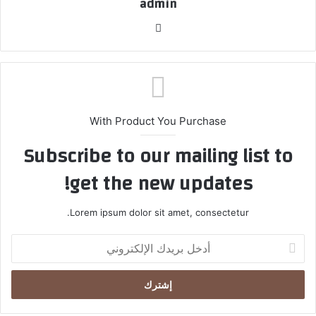
admin
موق
ع
الوي
ب
With Product You Purchase
Subscribe to our mailing list to
get the new updates!
Lorem ipsum dolor sit amet, consectetur.
أ
د
خ
ل
ب
ر