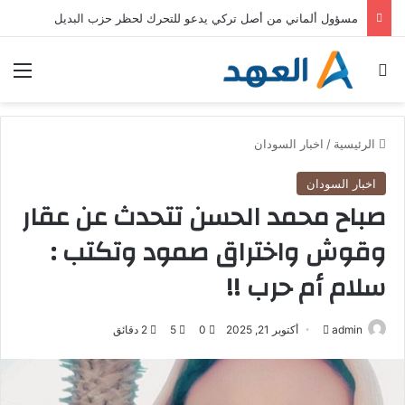
خطط حكومية وأوجه قصور وانتقادات .. كيف تواجه ألمانيا الحرّ؟
بحث عن
الق
الرئيسية
/
اخبار السودان
اخبار السودان
صباح محمد الحسن تتحدث عن عقار
وقوش واختراق صمود وتكتب :
سلام أم حرب !!
admin
أ
أكتوبر 21, 2025
0
5
2 دقائق
ر
س
ل