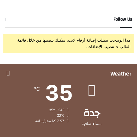
Follow Us
هذا الويدجت يتطلب إضافة أرقام لايت، يمكنك تنصيبها من خلال قائمة
القالب > تنصيب الإضافات.
Weather
35
℃
جدة
35º - 34º
32%
7.57 كيلومتر/ساعة
سماء صافية