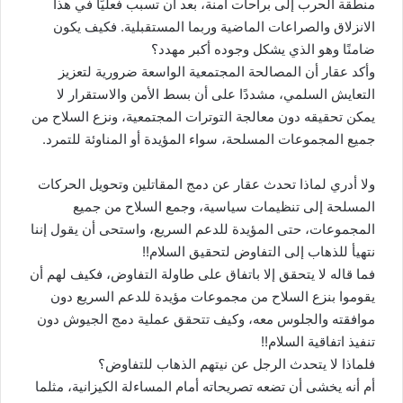
منطقة الحرب إلى براحات آمنة، بعد أن تسبب فعليًا في هذا
الانزلاق والصراعات الماضية وربما المستقبلية. فكيف يكون
ضامنًا وهو الذي يشكل وجوده أكبر مهدد؟
وأكد عقار أن المصالحة المجتمعية الواسعة ضرورية لتعزيز
التعايش السلمي، مشددًا على أن بسط الأمن والاستقرار لا
يمكن تحقيقه دون معالجة التوترات المجتمعية، ونزع السلاح من
جميع المجموعات المسلحة، سواء المؤيدة أو المناوئة للتمرد.
ولا أدري لماذا تحدث عقار عن دمج المقاتلين وتحويل الحركات
المسلحة إلى تنظيمات سياسية، وجمع السلاح من جميع
المجموعات، حتى المؤيدة للدعم السريع، واستحى أن يقول إننا
نتهيأ للذهاب إلى التفاوض لتحقيق السلام!!
فما قاله لا يتحقق إلا باتفاق على طاولة التفاوض، فكيف لهم أن
يقوموا بنزع السلاح من مجموعات مؤيدة للدعم السريع دون
موافقته والجلوس معه، وكيف تتحقق عملية دمج الجيوش دون
تنفيذ اتفاقية السلام!!
فلماذا لا يتحدث الرجل عن نيتهم الذهاب للتفاوض؟
أم أنه يخشى أن تضعه تصريحاته أمام المساءلة الكيزانية، مثلما