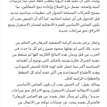
وشدد على أن تنفيذ هذه الرؤية يتطلب خطة عمل تبدأ بترتيبات
أمنية واضحة، تشمل نزع السلاح وإعادة دمج المقاتلين، بما
يسمح للحركات المسلحة التحول إلى تنظيمات سياسية مدنية
قبل الدخول في أي عملية انتخابية. كما أكد أن الجيش يجب أن
يكون الضامن الأساسي للفترة الانتقالية لضمان الاستقرار ومنع
الانزلاق نحو صراعات جديدة.
وعقار ترجم بحديثه الرغبة الحقيقية للبرهان في الحكم من
جديد، تلك التي لم تقتلها صحوة ضمير رغم كل ما حدث في
الحرب من قتل ودمار. هذه النتائج الكارثية كلها لم تسقط من
ذهنية الجنرال فكرة تشبثه بالحكم، التي توضح أن أطماعه
السياسية أكبر مما حصل عليه كونه قائدًا للجيش السوداني،
وهذه الأطماع المتصاعدة هي أكبر عقبة أمام كل الخطط
والخطوات الرامية للحل.
ومالك يقول: “إن الجيش يجب أن يكون الضامن الأساسي
للفترة الانتقالية لضمان الاستقرار ومنع الانزلاق نحو صراعات
جديدة”، ولكن لم يسأل عقار نفسه: من هو الضامن للبرهان؟
فالجنرال نفسه يبحث عن ضمانات تمكنه من الانتقال من