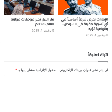
D
ا
W
ن
–
2
الإمارات تفرض شرطاً أساسياً في
نهر النيل تجيز موجهات موازنة
0
أي تسوية مقبلة في السودان..
العام 2026م
والرباعية تؤيد
2
نوفمبر 4, 2025
5
نوفمبر 4, 2025
/
1
0
اترك تعليقاً
/
2
1
لن يتم نشر عنوان بريدك الإلكتروني.
الحقول الإلزامية مشار إليها بـ
*
ا
ل
ت
ع
ل