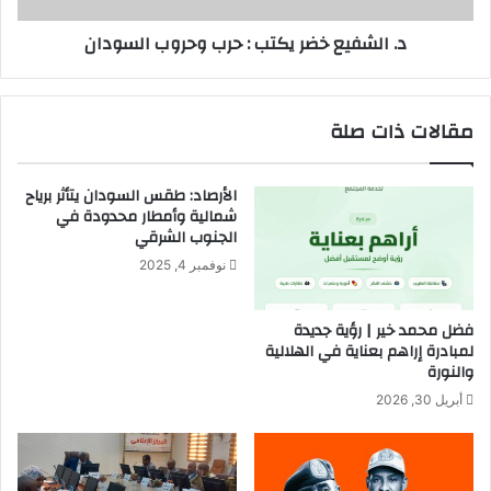
س
خ
د. الشفيع خضر يكتب : حرب وحروب السودان
ط
ض
و
ر
ش
ي
م
ك
مقالات ذات صلة
ا
ت
ل
ب
إ
:
الأرصاد: طقس السودان يتأثر برياح
ف
ح
شمالية وأمطار محدودة في
ر
ر
الجنوب الشرقي
ي
ب
نوفمبر 4, 2025
ق
و
ي
ح
ا
ر
فضل محمد خير | رؤية جديدة
ف
و
لمبادرة إراهم بعناية في الهلالية
ي
ب
والنورة
2
ا
أبريل 30, 2026
0
ل
2
س
5
و
–
د