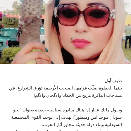
ب
ر
ي
د
ا
إ
ل
ك
ت
ر
و
طيف أول:
ن
بينما الخطوة ضلّت قوامها، أصبحت الأرصفة تؤرق الشوارع، في
ي
مساحات الذاكرة مزيج من الحكايا والألحان والألم!!
ا
ويقول مالك عقار إن هناك مبادرة سياسية جديدة بعنوان “نحو
سودان موحد آمن ومتطور”، تهدف إلى توحيد القوى المجتمعية
السودانية وبناء دولة حديثة تتجاوز آثار الحرب.