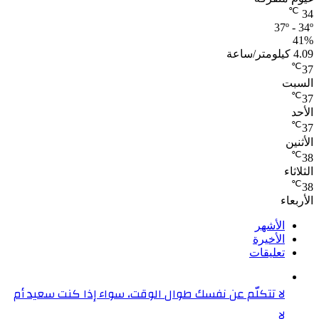
℃
34
37º - 34º
41%
4.09 كيلومتر/ساعة
℃
37
السبت
℃
37
الأحد
℃
37
الأثنين
℃
38
الثلاثاء
℃
38
الأربعاء
الأشهر
الأخيرة
تعليقات
لا تتكلّم عن نفسك طوال الوقت، سواء إذا كنت سعيد أم
لا