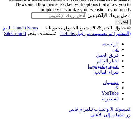
News and Blog theme. Packed with options that allow you to
completely customize your website to your needs.
أدخل بريدك الإلكتروني
© حقوق النشر 2026، جميع الحقوق محفوظة |
Jannah News الثيم
(المظهر) تم تصميمه من قِبل TieLabs
| مُستضاف بفخر
SiteGround
الرئيسية
عن
فريق العمل
أخبار العالم
علوم وتكنولوجيا
شراء القالب!
فيسبوك
‫X
‫YouTube
انستقرام
فيسبوك
‫X
واتساب
تيلقرام
ڤايبر
زر الذهاب إلى الأعلى