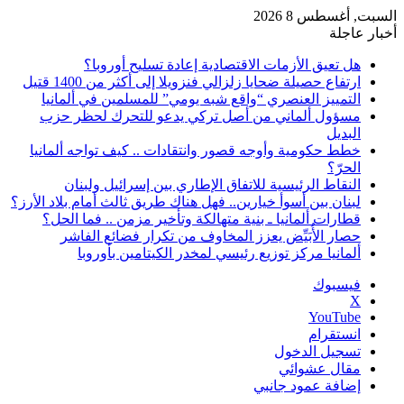
السبت, أغسطس 8 2026
أخبار عاجلة
هل تعيق الأزمات الاقتصادية إعادة تسليح أوروبا؟
ارتفاع حصيلة ضحايا زلزالي فنزويلا إلى أكثر من 1400 قتيل
التمييز العنصري “واقع شبه يومي” للمسلمين في ألمانيا
مسؤول ألماني من أصل تركي يدعو للتحرك لحظر حزب
البديل
خطط حكومية وأوجه قصور وانتقادات .. كيف تواجه ألمانيا
الحرّ؟
النقاط الرئيسية للاتفاق الإطاري بين إسرائيل ولبنان
لبنان بين أسوأ خيارين.. فهل هناك طريق ثالث أمام بلاد الأرز؟
قطارات ألمانيا ـ بنية متهالكة وتأخير مزمن .. فما الحل؟
حصار الأُبَيِّض يعزز المخاوف من تكرار فضائع الفاشر
ألمانيا مركز توزيع رئيسي لمخدر الكيتامين بأوروبا
فيسبوك
‫X
‫YouTube
انستقرام
تسجيل الدخول
مقال عشوائي
إضافة عمود جانبي