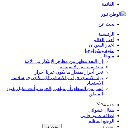
القائمة
بحث عن
الرئيسية
أخبار العالم
اخبار السودان
علوم وتكنولوجيا
منوعات
إن اللغة مظهر من مظاهر الابتكار في الأمة
سيد نفسه من لا سيد له
نحن أحرار بمقدار ما يكون غيرنا أحرارا
يولد الانسان حراً ، و لكنه في كل مكان يجر سلاسل
الاستعباد
ليس من المنطق أن تتباهى بالحرية و أنت مكبل بقيود
المنطق
℃
جدة
34
مقال عشوائي
إضافة عمود جانبي
الوضع المظلم
بحث عن