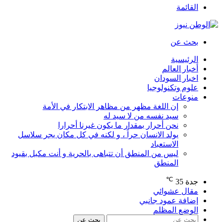
القائمة
بحث عن
الرئيسية
أخبار العالم
اخبار السودان
علوم وتكنولوجيا
منوعات
إن اللغة مظهر من مظاهر الابتكار في الأمة
سيد نفسه من لا سيد له
نحن أحرار بمقدار ما يكون غيرنا أحرارا
يولد الانسان حراً ، و لكنه في كل مكان يجر سلاسل
الاستعباد
ليس من المنطق أن تتباهى بالحرية و أنت مكبل بقيود
المنطق
℃
جدة
35
مقال عشوائي
إضافة عمود جانبي
الوضع المظلم
بحث عن