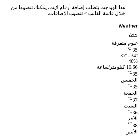
هذا الويدجت يتطلب إضافة أرقام لايت، يمكنك تنصيبها من
خلال قائمة القالب > تنصيب الإضافات.
Weather
جدة
غيوم متفرقة
℃
35
35º - 34º
40%
10.66 كيلومتر/ساعة
℃
35
الخميس
℃
35
الجمعة
℃
37
السبت
℃
36
الأحد
℃
38
الأثنين