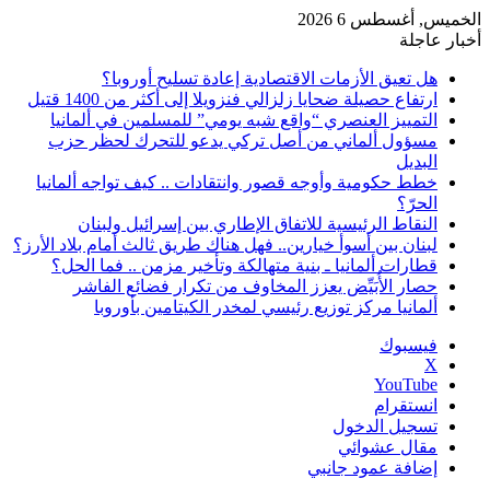
الخميس, أغسطس 6 2026
أخبار عاجلة
هل تعيق الأزمات الاقتصادية إعادة تسليح أوروبا؟
ارتفاع حصيلة ضحايا زلزالي فنزويلا إلى أكثر من 1400 قتيل
التمييز العنصري “واقع شبه يومي” للمسلمين في ألمانيا
مسؤول ألماني من أصل تركي يدعو للتحرك لحظر حزب
البديل
خطط حكومية وأوجه قصور وانتقادات .. كيف تواجه ألمانيا
الحرّ؟
النقاط الرئيسية للاتفاق الإطاري بين إسرائيل ولبنان
لبنان بين أسوأ خيارين.. فهل هناك طريق ثالث أمام بلاد الأرز؟
قطارات ألمانيا ـ بنية متهالكة وتأخير مزمن .. فما الحل؟
حصار الأُبَيِّض يعزز المخاوف من تكرار فضائع الفاشر
ألمانيا مركز توزيع رئيسي لمخدر الكيتامين بأوروبا
فيسبوك
‫X
‫YouTube
انستقرام
تسجيل الدخول
مقال عشوائي
إضافة عمود جانبي