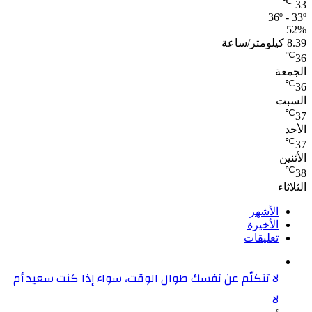
℃
33
36º - 33º
52%
8.39 كيلومتر/ساعة
℃
36
الجمعة
℃
36
السبت
℃
37
الأحد
℃
37
الأثنين
℃
38
الثلاثاء
الأشهر
الأخيرة
تعليقات
لا تتكلّم عن نفسك طوال الوقت، سواء إذا كنت سعيد أم
لا