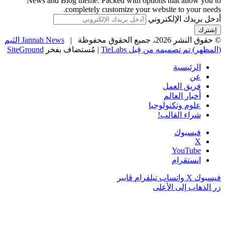
News and Blog theme. Packed with options that allow you to
completely customize your website to your needs.
أدخل بريدك الإلكتروني
© حقوق النشر 2026، جميع الحقوق محفوظة |
Jannah News الثيم
(المظهر) تم تصميمه من قِبل TieLabs
| مُستضاف بفخر
SiteGround
الرئيسية
عن
فريق العمل
أخبار العالم
علوم وتكنولوجيا
شراء القالب!
فيسبوك
‫X
‫YouTube
انستقرام
فيسبوك
‫X
واتساب
تيلقرام
ڤايبر
زر الذهاب إلى الأعلى