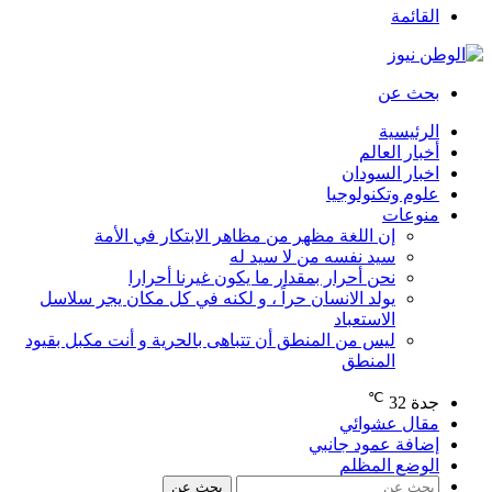
القائمة
بحث عن
الرئيسية
أخبار العالم
اخبار السودان
علوم وتكنولوجيا
منوعات
إن اللغة مظهر من مظاهر الابتكار في الأمة
سيد نفسه من لا سيد له
نحن أحرار بمقدار ما يكون غيرنا أحرارا
يولد الانسان حراً ، و لكنه في كل مكان يجر سلاسل
الاستعباد
ليس من المنطق أن تتباهى بالحرية و أنت مكبل بقيود
المنطق
℃
جدة
32
مقال عشوائي
إضافة عمود جانبي
الوضع المظلم
بحث عن