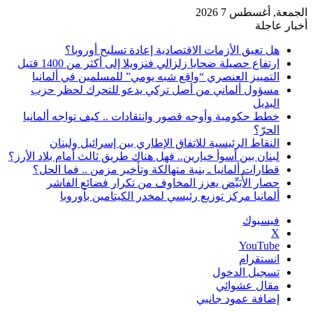
الجمعة, أغسطس 7 2026
أخبار عاجلة
هل تعيق الأزمات الاقتصادية إعادة تسليح أوروبا؟
ارتفاع حصيلة ضحايا زلزالي فنزويلا إلى أكثر من 1400 قتيل
التمييز العنصري “واقع شبه يومي” للمسلمين في ألمانيا
مسؤول ألماني من أصل تركي يدعو للتحرك لحظر حزب
البديل
خطط حكومية وأوجه قصور وانتقادات .. كيف تواجه ألمانيا
الحرّ؟
النقاط الرئيسية للاتفاق الإطاري بين إسرائيل ولبنان
لبنان بين أسوأ خيارين.. فهل هناك طريق ثالث أمام بلاد الأرز؟
قطارات ألمانيا ـ بنية متهالكة وتأخير مزمن .. فما الحل؟
حصار الأُبَيِّض يعزز المخاوف من تكرار فضائع الفاشر
ألمانيا مركز توزيع رئيسي لمخدر الكيتامين بأوروبا
فيسبوك
‫X
‫YouTube
انستقرام
تسجيل الدخول
مقال عشوائي
إضافة عمود جانبي