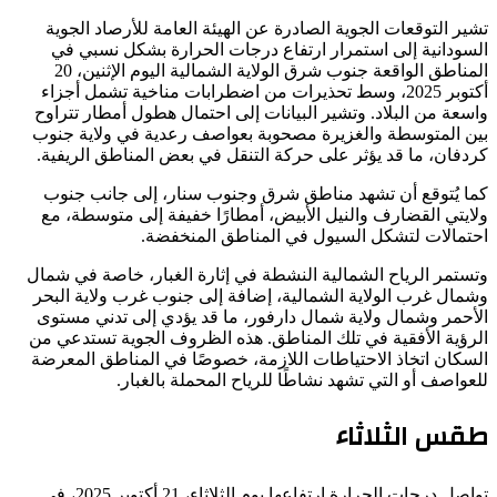
تشير التوقعات الجوية الصادرة عن الهيئة العامة للأرصاد الجوية
السودانية إلى استمرار ارتفاع درجات الحرارة بشكل نسبي في
المناطق الواقعة جنوب شرق الولاية الشمالية اليوم الإثنين، 20
أكتوبر 2025، وسط تحذيرات من اضطرابات مناخية تشمل أجزاء
واسعة من البلاد. وتشير البيانات إلى احتمال هطول أمطار تتراوح
بين المتوسطة والغزيرة مصحوبة بعواصف رعدية في ولاية جنوب
كردفان، ما قد يؤثر على حركة التنقل في بعض المناطق الريفية.
كما يُتوقع أن تشهد مناطق شرق وجنوب سنار، إلى جانب جنوب
ولايتي القضارف والنيل الأبيض، أمطارًا خفيفة إلى متوسطة، مع
احتمالات لتشكل السيول في المناطق المنخفضة.
وتستمر الرياح الشمالية النشطة في إثارة الغبار، خاصة في شمال
وشمال غرب الولاية الشمالية، إضافة إلى جنوب غرب ولاية البحر
الأحمر وشمال ولاية شمال دارفور، ما قد يؤدي إلى تدني مستوى
الرؤية الأفقية في تلك المناطق. هذه الظروف الجوية تستدعي من
السكان اتخاذ الاحتياطات اللازمة، خصوصًا في المناطق المعرضة
للعواصف أو التي تشهد نشاطًا للرياح المحملة بالغبار.
طقس الثلاثاء
تواصل درجات الحرارة ارتفاعها يوم الثلاثاء، 21 أكتوبر 2025، في