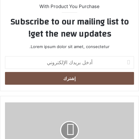
With Product You Purchase
Subscribe to our mailing list to
get the new updates!
Lorem ipsum dolor sit amet, consectetur.
أ
د
خ
ل
ب
ر
ي
د
ج
ك
ب
ا
ر
ل
ي
إ
ل
ل
إ