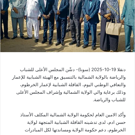
ي
د
ا
إ
ل
ك
ت
ر
و
دنقلا 19-10-2025 (سونا)- دشّن المجلس الأعلى للشباب
ن
والرياضة بالولاية الشمالية بالتنسيق مع الهيئة الشبابية للإعمار
ي
والتعافي الوطني اليوم، القافلة الشبابية لإعمار الخرطوم،
ا
وذلك برعاية والي الولاية الشمالية وإشراف المجلس الأعلى
للشباب والرياضة.
وأكد الامين العام لحكومة الولاية الشمالية المكلف الأستاذ
حسن ادم، لدى تدشينه القافلة الشبابية المتجهة لولاية
الخرطوم، دعم حكومة الولاية ومساندتها لكل المبادرات