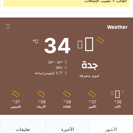
القالب > تنصيب الإضافات.
Weather
34
℃
جدة
36º - 34º
38%
5.77 كيلومتر/ساعة
غيوم متفرقة
37
38
38
37
36
℃
℃
℃
℃
℃
الأحد
الأثنين
الثلاثاء
الأربعاء
الخميس
الأشهر
الأخيرة
تعليقات