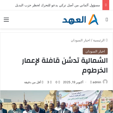
مسؤول ألماني من أصل تركي يدعو للتحرك لحظر حزب البديل
بحث عن
الق
الرئيسية
/
اخبار السودان
اخبار السودان
الشمالية تدشن قافلة لإعمار
الخرطوم
admin
أ
أكتوبر 19, 2025
0
3
أقل من دقيقة
ر
س
ل
ب
ر