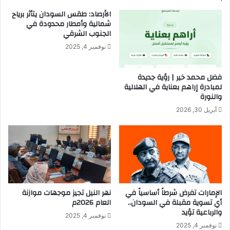
ا
أ
الأرصاد: طقس السودان يتأثر برياح
ش
ب
شمالية وأمطار محدودة في
ر
ي
الجنوب الشرقي
ض
نوفمبر 4, 2025
ي
ؤ
ك
فضل محمد خير | رؤية جديدة
د
لمبادرة إراهم بعناية في الهلالية
ع
والنورة
ل
أبريل 30, 2026
ى
أ
ه
م
ي
ة
ن
ظ
الإمارات تفرض شرطاً أساسياً في
نهر النيل تجيز موجهات موازنة
أي تسوية مقبلة في السودان..
العام 2026م
ا
والرباعية تؤيد
م
نوفمبر 4, 2025
ا
نوفمبر 4, 2025