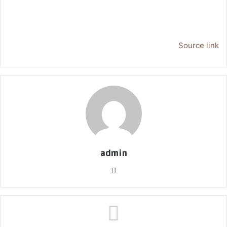
Source link
admin
موق
ع
الوي
ب