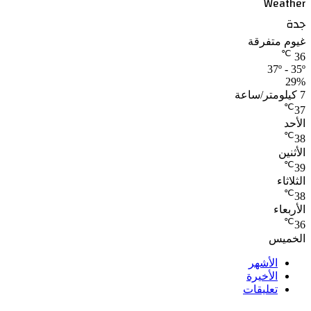
Weather
جدة
غيوم متفرقة
℃
36
37º - 35º
29%
7 كيلومتر/ساعة
℃
37
الأحد
℃
38
الأثنين
℃
39
الثلاثاء
℃
38
الأربعاء
℃
36
الخميس
الأشهر
الأخيرة
تعليقات