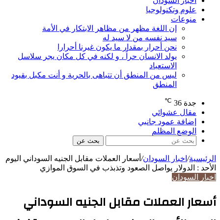
اخبار السودان
علوم وتكنولوجيا
منوعات
إن اللغة مظهر من مظاهر الابتكار في الأمة
سيد نفسه من لا سيد له
نحن أحرار بمقدار ما يكون غيرنا أحرارا
يولد الانسان حراً ، و لكنه في كل مكان يجر سلاسل
الاستعباد
ليس من المنطق أن تتباهى بالحرية و أنت مكبل بقيود
المنطق
℃
جدة
36
مقال عشوائي
إضافة عمود جانبي
الوضع المظلم
بحث عن
الرئيسية
/
اخبار السودان
/
أسعار العملات مقابل الجنيه السوداني اليوم
الأحد : الدولار يواصل الصعود وتذبذب في السوق الموازي
اخبار السودان
أسعار العملات مقابل الجنيه السوداني