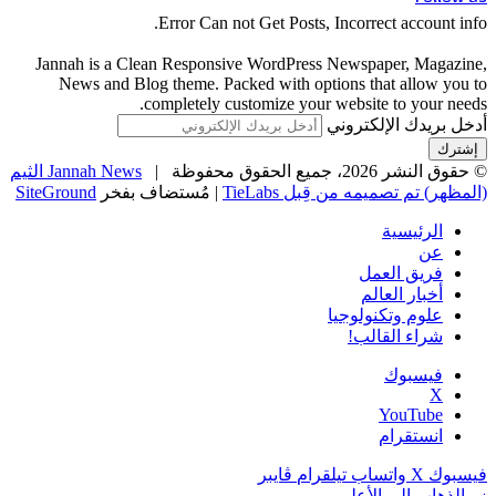
Error Can not Get Posts, Incorrect account info.
Jannah is a Clean Responsive WordPress Newspaper, Magazine,
News and Blog theme. Packed with options that allow you to
completely customize your website to your needs.
أدخل بريدك الإلكتروني
© حقوق النشر 2026، جميع الحقوق محفوظة |
Jannah News الثيم
(المظهر) تم تصميمه من قِبل TieLabs
| مُستضاف بفخر
SiteGround
الرئيسية
عن
فريق العمل
أخبار العالم
علوم وتكنولوجيا
شراء القالب!
فيسبوك
‫X
‫YouTube
انستقرام
فيسبوك
‫X
واتساب
تيلقرام
ڤايبر
زر الذهاب إلى الأعلى