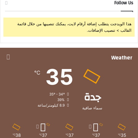
Follow Us
هذا الويدجت يتطلب إضافة أرقام لايت، يمكنك تنصيبها من خلال قائمة
القالب > تنصيب الإضافات.
Weather
35
℃
جدة
35º - 34º
39%
8.9 كيلومتر/ساعة
سماء صافية
38
37
37
37
35
℃
℃
℃
℃
℃