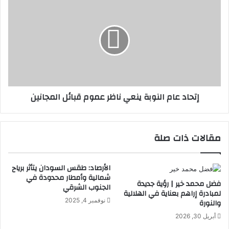
ن
ت
:
ح
ج
ا
ه
د
و
ع
د
ا
م
م
ت
ا
إتحاد عام النوبة ينعي ناظر عموم قبائل المجانين
و
ل
ا
ن
ص
و
ل
ب
مقالات ذات صلة
ة
ة
ل
ي
إ
ن
الأرصاد: طقس السودان يتأثر برياح
ز
ع
شمالية وأمطار محدودة في
ا
فضل محمد خير | رؤية جديدة
ي
الجنوب الشرقي
لمبادرة إراهم بعناية في الهلالية
ل
ن
نوفمبر 4, 2025
والنورة
ة
ا
ا
ظ
أبريل 30, 2026
ل
ر