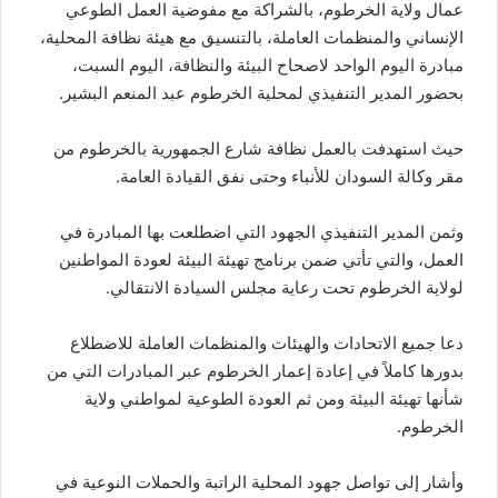
عمال ولاية الخرطوم، بالشراكة مع مفوضية العمل الطوعي
ر
الإنساني والمنظمات العاملة، بالتنسيق مع هيئة نظافة المحلية،
ي
د
مبادرة اليوم الواحد لاصحاح البيئة والنظافة، اليوم السبت،
ا
بحضور المدير التنفيذي لمحلية الخرطوم عبد المنعم البشير.
إ
ل
حيث استهدفت بالعمل نظافة شارع الجمهورية بالخرطوم من
ك
مقر وكالة السودان للأنباء وحتى نفق القيادة العامة.
ت
ر
وثمن المدير التنفيذي الجهود التي اضطلعت بها المبادرة في
و
العمل، والتي تأتي ضمن برنامج تهيئة البيئة لعودة المواطنين
ن
لولاية الخرطوم تحت رعاية مجلس السيادة الانتقالي.
ي
ا
دعا جميع الاتحادات والهيئات والمنظمات العاملة للاضطلاع
بدورها كاملاً في إعادة إعمار الخرطوم عبر المبادرات التي من
شأنها تهيئة البيئة ومن ثم العودة الطوعية لمواطني ولاية
الخرطوم.
وأشار إلى تواصل جهود المحلية الراتبة والحملات النوعية في