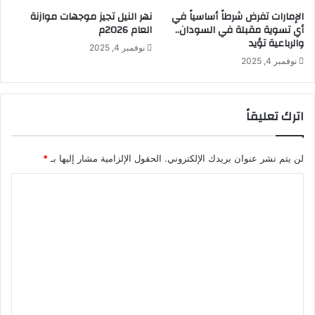
ت
ع
الإمارات تفرض شرطاً أساسياً في
نهر النيل تجيز موجهات موازنة
ش
م
أي تسوية مقبلة في السودان..
العام 2026م
و
و
والرباعية تؤيد
نوفمبر 4, 2025
ه
م
نوفمبر 4, 2025
ا
ق
ت
ب
و
ا
ا
اترك تعليقاً
ئ
ل
ل
م
ا
خ
ل
لن يتم نشر عنوان بريدك الإلكتروني.
الحقول الإلزامية مشار إليها بـ
*
ا
م
ا
ل
ج
ف
ا
ل
ا
ن
ت
ت
ي
ب
ن
ع
ا
ل
ل
س
ي
و
ق