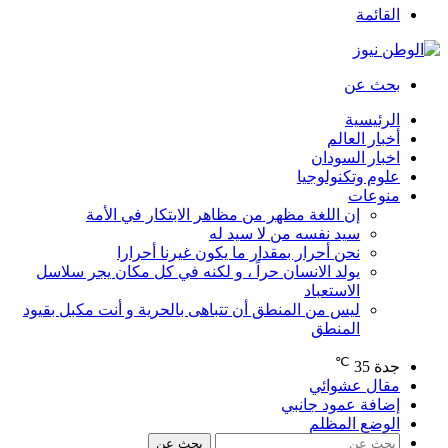
القائمة
بحث عن
الرئيسية
أخبار العالم
اخبار السودان
علوم وتكنولوجيا
منوعات
إن اللغة مظهر من مظاهر الابتكار في الأمة
سيد نفسه من لا سيد له
نحن أحرار بمقدار ما يكون غيرنا أحرارا
يولد الانسان حراً ، و لكنه في كل مكان يجر سلاسل
الاستعباد
ليس من المنطق أن تتباهى بالحرية و أنت مكبل بقيود
المنطق
℃
جدة
35
مقال عشوائي
إضافة عمود جانبي
الوضع المظلم
بحث عن