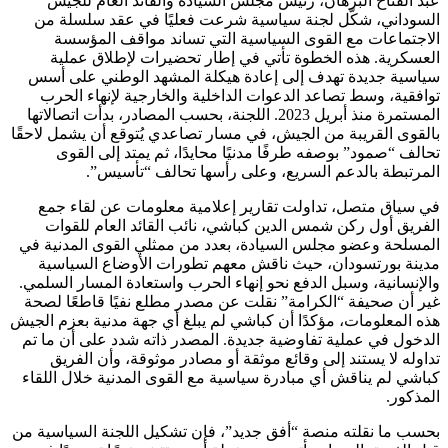
عبد الفتاح البرهان، رئيس مجلس السيادة والقائد العام للجيش
السوداني، شكّل لجنة سياسية شرعت فعليًا في عقد سلسلة من
الاجتماعات مع القوى السياسية التي تساند مواقف المؤسسة
العسكرية. هذه الخطوة تأتي في إطار تحضيرات لإطلاق عملية
سياسية جديدة تهدف إلى إعادة هيكلة المشهد الوطني على أسس
توافقية، وسط تصاعد الدعوات الداخلية والخارجية لإنهاء الحرب
المستمرة منذ أبريل 2023. اللجنة، بحسب المصادر، بدأت اتصالاتها
بالقوى القريبة من الجيش، في مسار تصاعدي يُتوقع أن يشمل لاحقًا
تحالف “صمود” بوصفه طرفًا مدنيًا محايدًا، ثم يمتد إلى القوى
المرتبطة بالدعم السريع، وعلى رأسها تحالف “تأسيس”.
في سياق متصل، تداولت تقارير إعلامية معلومات عن لقاء جمع
الفريق أول ركن شمس الدين كباشي، نائب القائد العام للقوات
المسلحة وعضو مجلس السيادة، بعدد من ممثلي القوى المدنية في
مدينة بورتسودان، حيث ناقش معهم تطورات الأوضاع السياسية
والإنسانية، وسبل الدفع نحو إنهاء الحرب واستعادة المسار السلمي.
غير أن صحيفة “الكرامة” نقلت عن مصدر مطلع نفيًا قاطعًا لصحة
هذه المعلومات، مؤكدًا أن كباشي لم يبلغ أي جهة مدنية بعزم الجيش
الدخول في عملية تفاوضية جديدة. المصدر ذاته شدد على أن ما تم
تداوله لا يستند إلى وقائع موثقة أو مصادر موثوقة، وأن الفريق
كباشي لم يناقش أي مبادرة سياسية مع القوى المدنية خلال اللقاء
المذكور.
بحسب ما نقلته منصة “أفق جديد”، فإن تشكيل اللجنة السياسية من