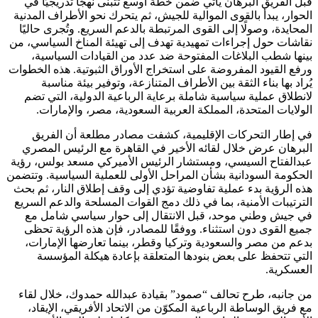
قبل الفريق البرهان يأتي ضمن خطة أوسع تتبنى نهجًا تدريجيًا في
الحوار، يبدأ بالقوى الموالية للجيش، ثم يتحرك نحو الأطراف المدنية
المحايدة، وصولًا إلى القوى المرتبطة بالدعم السريع. وتُجرى حاليًا
نقاشات حول إجراءات تمهيدية تهدف إلى تهيئة المناخ السياسي، من
بينها شطب البلاغات المفتوحة ضد عدد من القيادات السياسية،
ورفع القيود المفروضة على استخراج الأوراق الثبوتية. هذه الخطوات
يُراد بها بناء الثقة بين الأطراف المتنازعة، وتوفير بيئة مناسبة
لانطلاق عملية سياسية شاملة برعاية الرباعية الدولية، التي تضم
الولايات المتحدة، المملكة العربية السعودية، مصر، والإمارات.
في إطار التحركات الإقليمية، كشفت مصادر مطلعة أن الفريق
البرهان عرض خلال لقائه الأخير في القاهرة مع الرئيس المصري
عبدالفتاح السيسي، ومستشار الرئيس الأميركي مسعد بولس، رؤية
الحكومة السودانية بشأن المراحل الأولى للعملية السياسية. وتتضمن
هذه الرؤية بدء عملية تفاوضية تؤدي إلى وقف إطلاق النار، ثم بحث
الترتيبات الأمنية، بما في ذلك دمج القوات المسلحة والدعم السريع
في جيش وطني موحد، قبل الانتقال إلى حوار سياسي شامل مع
جميع القوى دون استثناء. ووفقًا للمصادر، فإن هذه الرؤية تحظى
بدعم من مصر والسعودية وتركيا وقطر، بينما تعارضها الإمارات،
التي تتحفظ على بعض بنودها المتعلقة بإعادة هيكلة المؤسسة
العسكرية.
من جانبه، طرح تحالف “صمود” بقيادة عبدالله حمدوك، خلال لقاء
مع فريق الوساطة الرباعية المكوّن من الاتحاد الأفريقي، الإيقاد،