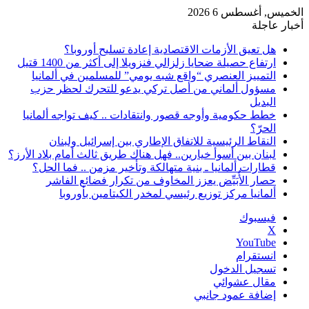
الخميس, أغسطس 6 2026
أخبار عاجلة
هل تعيق الأزمات الاقتصادية إعادة تسليح أوروبا؟
ارتفاع حصيلة ضحايا زلزالي فنزويلا إلى أكثر من 1400 قتيل
التمييز العنصري “واقع شبه يومي” للمسلمين في ألمانيا
مسؤول ألماني من أصل تركي يدعو للتحرك لحظر حزب
البديل
خطط حكومية وأوجه قصور وانتقادات .. كيف تواجه ألمانيا
الحرّ؟
النقاط الرئيسية للاتفاق الإطاري بين إسرائيل ولبنان
لبنان بين أسوأ خيارين.. فهل هناك طريق ثالث أمام بلاد الأرز؟
قطارات ألمانيا ـ بنية متهالكة وتأخير مزمن .. فما الحل؟
حصار الأُبَيِّض يعزز المخاوف من تكرار فضائع الفاشر
ألمانيا مركز توزيع رئيسي لمخدر الكيتامين بأوروبا
فيسبوك
‫X
‫YouTube
انستقرام
تسجيل الدخول
مقال عشوائي
إضافة عمود جانبي