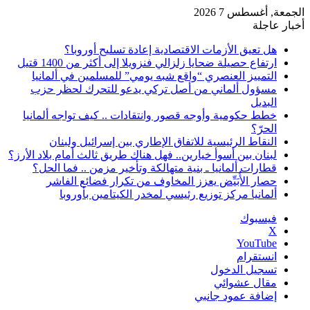
الجمعة, أغسطس 7 2026
أخبار عاجلة
هل تعيق الأزمات الاقتصادية إعادة تسليح أوروبا؟
ارتفاع حصيلة ضحايا زلزالي فنزويلا إلى أكثر من 1400 قتيل
التمييز العنصري “واقع شبه يومي” للمسلمين في ألمانيا
مسؤول ألماني من أصل تركي يدعو للتحرك لحظر حزب
البديل
خطط حكومية وأوجه قصور وانتقادات .. كيف تواجه ألمانيا
الحرّ؟
النقاط الرئيسية للاتفاق الإطاري بين إسرائيل ولبنان
لبنان بين أسوأ خيارين.. فهل هناك طريق ثالث أمام بلاد الأرز؟
قطارات ألمانيا ـ بنية متهالكة وتأخير مزمن .. فما الحل؟
حصار الأُبَيِّض يعزز المخاوف من تكرار فضائع الفاشر
ألمانيا مركز توزيع رئيسي لمخدر الكيتامين بأوروبا
فيسبوك
‫X
‫YouTube
انستقرام
تسجيل الدخول
مقال عشوائي
إضافة عمود جانبي