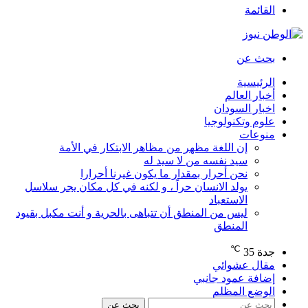
القائمة
بحث عن
الرئيسية
أخبار العالم
اخبار السودان
علوم وتكنولوجيا
منوعات
إن اللغة مظهر من مظاهر الابتكار في الأمة
سيد نفسه من لا سيد له
نحن أحرار بمقدار ما يكون غيرنا أحرارا
يولد الانسان حراً ، و لكنه في كل مكان يجر سلاسل
الاستعباد
ليس من المنطق أن تتباهى بالحرية و أنت مكبل بقيود
المنطق
℃
جدة
35
مقال عشوائي
إضافة عمود جانبي
الوضع المظلم
بحث عن