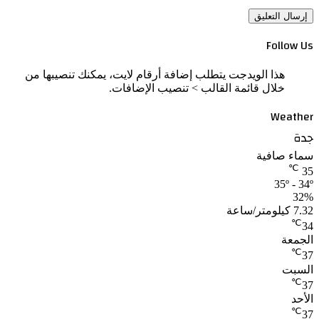
Follow Us
هذا الويدجت يتطلب إضافة أرقام لايت، يمكنك تنصيبها من
خلال قائمة القالب > تنصيب الإضافات.
Weather
جدة
سماء صافية
℃
35
35º - 34º
32%
7.32 كيلومتر/ساعة
℃
34
الجمعة
℃
37
السبت
℃
37
الأحد
℃
37