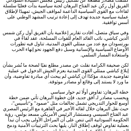
كشفت مصادر مطلعة عن تشكيل رئيس مجلس السيادة السوداني
الفريق أول ركن عبد الفتاح البرهان لجنة سياسية بدأت فعليًا سلسلة
لقاءات مع القوى السياسية الداعمة لمواقف الجيش، تمهيدًا لإطلاق
عملية سياسية جديدة تهدف إلى إعادة ترتيب المشهد الوطني على
أسس توافقية.
وفي سياق متصل، أفادت تقارير إعلامية بأن الفريق أول ركن شمس
الدين كباشي، نائب القائد العام للقوات المسلحة، عقد لقاءً في
بورتسودان مع عدد من ممثلي القوى المدنية، تناول فيه تطورات
الأوضاع السياسية والإنسانية وسبل دفع الجهود نحو إنهاء الحرب
واستعادة المسار السلمي.
لكن صحيفة الكرامة نقلت عن مصدر مطلع نفيًا لصحة ما نُشر بشأن
إبلاغ كباشي ممثلي القوى المدنية بعزم الجيش الدخول في عملية
تفاوضية جديدة، مؤكدًا أن كباشي لم يبحث أي مبادرة تفاوضية، وأن
ما ورد لا يستند إلى وقائع أو مصادر موثوقة.
خطة البرهان: تفاوض أولًا ثم حوار سياسي
وبحسب مصادر لـ أفق جديد، فإن خطوة البرهان تأتي ضمن خطة
أوسع للحوار التدريجي تشمل تحالفات مثل “صمود” و“تأسيس”،
حيث نقل البرهان خلال لقائه الأخير في القاهرة مع الرئيس المصري
عبد الفتاح السيسي ومستشار الرئيس الأمريكي مسعد بولس، رؤية
الحكومة السودانية التي تنص على أن المراحل الأولى يجب أن تبدأ
بعملية تفاوض لوقف إطلاق النار، يليها بحث الترتيبات الأمنية ودمج
الجيوش، ثم إطلاق عملية سياسية شاملة مع جميع القوى دون