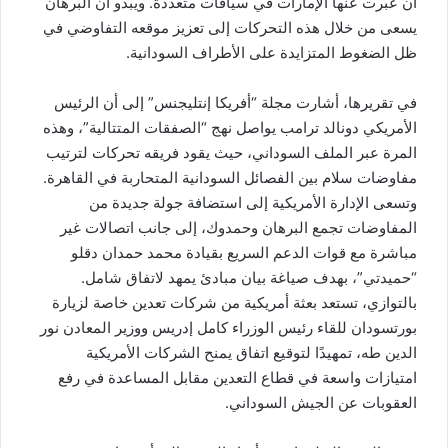
أن عبّرت عنها الإمارات في سياقات متعددة. ويبدو أن البرهان
يسعى من خلال هذه التحركات إلى تعزيز موقعه التفاوضي في
ظل الضغوط المتزايدة على الأطراف السودانية.
في تقريرها، أشارت مجلة “أفريكا إنتليجنس” إلى أن الرئيس
الأمريكي دونالد ترامب يواصل نهج “الصفقات المتتالية”، وهذه
المرة عبر الملف السوداني، حيث يقود فريقه تحركات لترتيب
مفاوضات سلام بين الفصائل السودانية المتحاربة في القاهرة.
وتسعى الإدارة الأمريكية إلى استضافة جولة جديدة من
المفاوضات تجمع البرهان وحمدوك، إلى جانب اتصالات غير
مباشرة مع قوات الدعم السريع بقيادة محمد حمدان دقلو
“حميدتي”، بهدف صياغة بيان مبادئ يمهد لاتفاق شامل.
بالتوازي، تستعد بعثة أمريكية من شركات تعدين خاصة لزيارة
بورتسودان للقاء رئيس الوزراء كامل إدريس ووزير المعادن نور
الدين طه، تمهيدًا لتوقيع اتفاق يمنح الشركات الأمريكية
امتيازات واسعة في قطاع التعدين مقابل المساعدة في رفع
العقوبات عن الجيش السوداني.