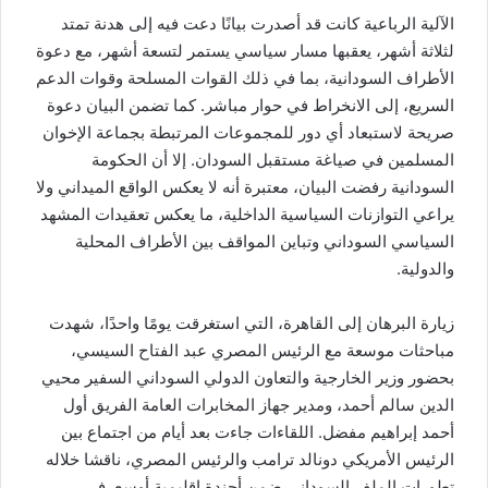
الآلية الرباعية كانت قد أصدرت بيانًا دعت فيه إلى هدنة تمتد
لثلاثة أشهر، يعقبها مسار سياسي يستمر لتسعة أشهر، مع دعوة
الأطراف السودانية، بما في ذلك القوات المسلحة وقوات الدعم
السريع، إلى الانخراط في حوار مباشر. كما تضمن البيان دعوة
صريحة لاستبعاد أي دور للمجموعات المرتبطة بجماعة الإخوان
المسلمين في صياغة مستقبل السودان. إلا أن الحكومة
السودانية رفضت البيان، معتبرة أنه لا يعكس الواقع الميداني ولا
يراعي التوازنات السياسية الداخلية، ما يعكس تعقيدات المشهد
السياسي السوداني وتباين المواقف بين الأطراف المحلية
والدولية.
زيارة البرهان إلى القاهرة، التي استغرقت يومًا واحدًا، شهدت
مباحثات موسعة مع الرئيس المصري عبد الفتاح السيسي،
بحضور وزير الخارجية والتعاون الدولي السوداني السفير محيي
الدين سالم أحمد، ومدير جهاز المخابرات العامة الفريق أول
أحمد إبراهيم مفضل. اللقاءات جاءت بعد أيام من اجتماع بين
الرئيس الأمريكي دونالد ترامب والرئيس المصري، ناقشا خلاله
تطورات الملف السوداني ضمن أجندة إقليمية أوسع. في