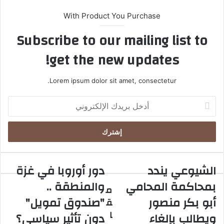
With Product You Purchase
Subscribe to our mailing list to
get the new updates!
Lorem ipsum dolor sit amet, consectetur.
أ
د
خ
ل
ب
ر
ي
الشيوعي يندد
دور أوروبا في غزة
ا
د
د
ل
و
بمحاكمة المحامي
والمنطقة ..
ك
م
ش
ر
ا
أبو بكر منصور
"صندوق تمويل"
ق
ي
أ
ل
و
و
ا
ويطالب بإلغاء
دون تأثير سياسي؟
إ
ع
ر