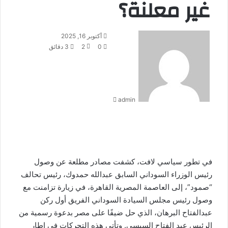
غير معلنة؟
أ
أكتوبر 16, 2025
ر
0
2
3 دقائق
س
ل
ب
ر
admin
ي
د
ا
إ
ل
ك
في تطور سياسي لافت، كشفت مصادر مطلعة عن وصول
ت
رئيس الوزراء السوداني السابق عبدالله حمدوك، رئيس تحالف
ر
و
“صمود”، إلى العاصمة المصرية القاهرة، في زيارة تزامنت مع
ن
وصول رئيس مجلس السيادة السوداني الفريق أول ركن
ي
عبدالفتاح البرهان، الذي حل ضيفًا على مصر بدعوة رسمية من
ا
الرئيس عبد الفتاح السيسي. وتأتي هذه التحركات في إطار