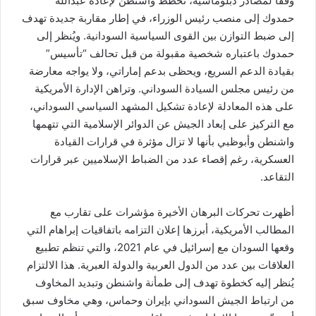
وفقًا لمصادر دبلوماسية، تخطط واشنطن لإعادة عبدالله
حمدوك إلى منصب رئيس الوزراء، في إطار مقاربة جديدة تهدف
إلى ضبط التوازن بين القوى السياسية السودانية. ويُنظر إلى
حمدوك باعتباره شخصية مقبولة من قبل تحالف “تأسيس”
بقيادة الدعم السريع، ويحظى بدعم إماراتي، ولا يواجه معارضة
من رئيس مجلس السيادة السوداني. وتراهن الإدارة الأمريكية
على هذه المعادلة لإعادة تشكيل المشهد السياسي السوداني،
مع التركيز على إبعاد الجيش عن الدوائر الإسلامية التي تتهمها
واشنطن وأبوظبي بأنها لا تزال مؤثرة في قرارات القيادة
العسكرية، رغم إقصاء عدد من الضباط الإسلاميين عبر قرارات
التقاعد.
أظهرت تحركات البرهان الأخيرة مؤشرات على تقارب مع
المطالب الأمريكية، أبرزها إعلان التزامه باتفاقيات إبراهام التي
وقعها السودان مع إسرائيل في عام 2021، والتي تنظم تطبيع
العلاقات بين عدد من الدول العربية والدولة العبرية. هذا الالتزام
يُنظر إليه كخطوة تهدف إلى طمأنة واشنطن وتبديد المخاوف
من ارتباط الجيش السوداني بإيران وحماس، وهي مخاوف سبق