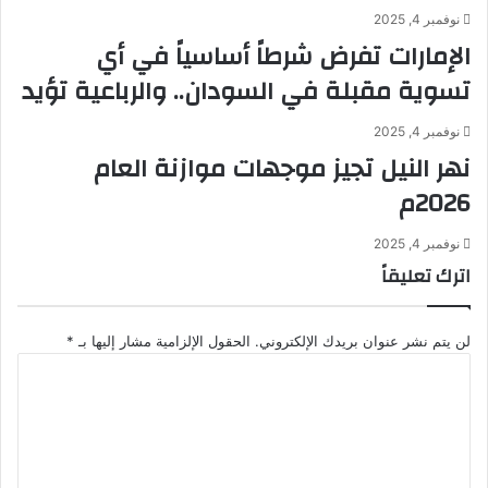
و
د
نوفمبر 4, 2025
ب
و
الإمارات تفرض شرطاً أساسياً في أي
ك
ق
ر
ت
تسوية مقبلة في السودان.. والرباعية تؤيد
م
م
ن
و
نوفمبر 4, 2025
ص
ي
نهر النيل تجيز موجهات موازنة العام
و
ل
2026م
ر
"
و
د
ي
و
نوفمبر 4, 2025
ط
ن
اترك تعليقاً
ا
ت
ل
أ
ب
ث
لن يتم نشر عنوان بريدك الإلكتروني.
الحقول الإلزامية مشار إليها بـ
*
ب
ي
ا
إ
ر
ل
ل
س
ت
غ
ي
ع
ا
ا
ل
ء
س
ي