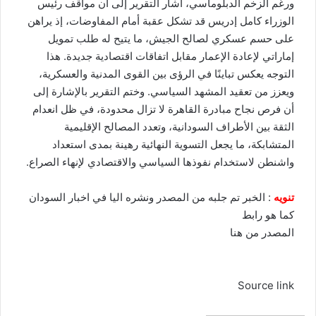
ورغم الزخم الدبلوماسي، أشار التقرير إلى أن مواقف رئيس
الوزراء كامل إدريس قد تشكل عقبة أمام المفاوضات، إذ يراهن
على حسم عسكري لصالح الجيش، ما يتيح له طلب تمويل
إماراتي لإعادة الإعمار مقابل اتفاقات اقتصادية جديدة. هذا
التوجه يعكس تباينًا في الرؤى بين القوى المدنية والعسكرية،
ويعزز من تعقيد المشهد السياسي. وختم التقرير بالإشارة إلى
أن فرص نجاح مبادرة القاهرة لا تزال محدودة، في ظل انعدام
الثقة بين الأطراف السودانية، وتعدد المصالح الإقليمية
المتشابكة، ما يجعل التسوية النهائية رهينة بمدى استعداد
واشنطن لاستخدام نفوذها السياسي والاقتصادي لإنهاء الصراع.
تنويه
: الخبر تم جلبه من المصدر ونشره اليا في اخبار السودان
كما هو رابط
المصدر
من هنا
Source link