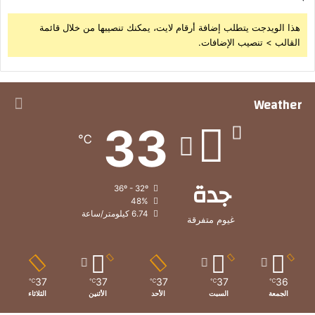
هذا الويدجت يتطلب إضافة أرقام لايت، يمكنك تنصيبها من خلال قائمة
القالب > تنصيب الإضافات.
Weather
33
℃
جدة
36º - 32º
48%
6.74 كيلومتر/ساعة
غيوم متفرقة
37
37
37
37
36
℃
℃
℃
℃
℃
الجمعة
السبت
الأحد
الأثنين
الثلاثاء