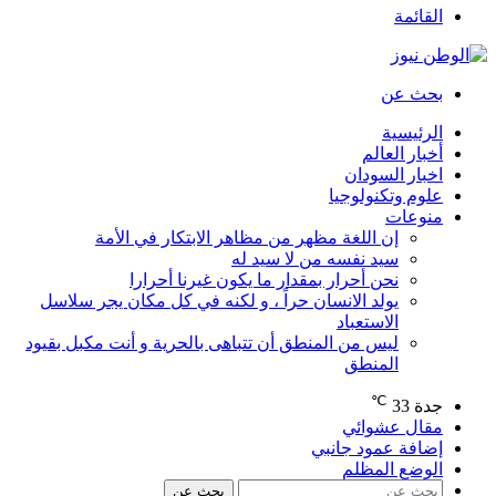
القائمة
بحث عن
الرئيسية
أخبار العالم
اخبار السودان
علوم وتكنولوجيا
منوعات
إن اللغة مظهر من مظاهر الابتكار في الأمة
سيد نفسه من لا سيد له
نحن أحرار بمقدار ما يكون غيرنا أحرارا
يولد الانسان حراً ، و لكنه في كل مكان يجر سلاسل
الاستعباد
ليس من المنطق أن تتباهى بالحرية و أنت مكبل بقيود
المنطق
℃
جدة
33
مقال عشوائي
إضافة عمود جانبي
الوضع المظلم
بحث عن