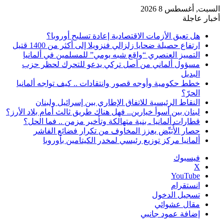
السبت, أغسطس 8 2026
أخبار عاجلة
هل تعيق الأزمات الاقتصادية إعادة تسليح أوروبا؟
ارتفاع حصيلة ضحايا زلزالي فنزويلا إلى أكثر من 1400 قتيل
التمييز العنصري “واقع شبه يومي” للمسلمين في ألمانيا
مسؤول ألماني من أصل تركي يدعو للتحرك لحظر حزب
البديل
خطط حكومية وأوجه قصور وانتقادات .. كيف تواجه ألمانيا
الحرّ؟
النقاط الرئيسية للاتفاق الإطاري بين إسرائيل ولبنان
لبنان بين أسوأ خيارين.. فهل هناك طريق ثالث أمام بلاد الأرز؟
قطارات ألمانيا ـ بنية متهالكة وتأخير مزمن .. فما الحل؟
حصار الأُبَيِّض يعزز المخاوف من تكرار فضائع الفاشر
ألمانيا مركز توزيع رئيسي لمخدر الكيتامين بأوروبا
فيسبوك
‫X
‫YouTube
انستقرام
تسجيل الدخول
مقال عشوائي
إضافة عمود جانبي