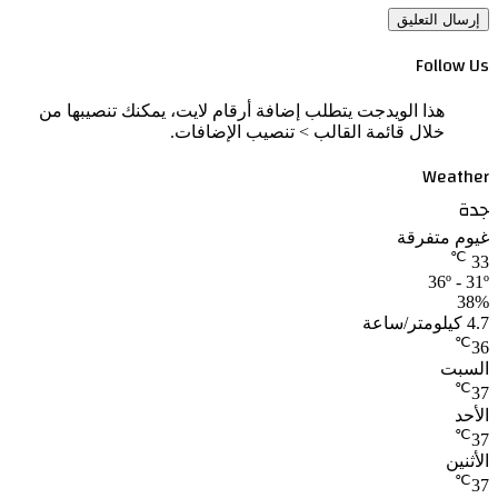
Follow Us
هذا الويدجت يتطلب إضافة أرقام لايت، يمكنك تنصيبها من
خلال قائمة القالب > تنصيب الإضافات.
Weather
جدة
غيوم متفرقة
℃
33
36º - 31º
38%
4.7 كيلومتر/ساعة
℃
36
السبت
℃
37
الأحد
℃
37
الأثنين
℃
37