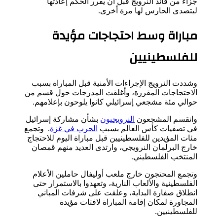
جزاء من قائد النرويج قبل أن يقرر الحكم إعادتها
ليتصدى الحارس لها مرة أخرى.
مباراة وسط احتجاجات مؤيدة
للفلسطينيين
وشددت النرويج الإجراءات الأمنية قبل المباراة بسبب
الاحتجاجات المقررة، وأغلقت المدرجات حول قسم من
حوالي مئة مشجعي إسرائيلي كانوا يلوحون بإعلامهم.
وانقسم المشجعون
النرويجيون
بشأن مشاركة إسرائيل
في تصفيات كأس العالم بسبب
الحرب في غزة
. وتجمع
مئات المؤيدين للفلسطينيين قبل مباراة اليوم للاحتجاج
خارج البرلمان النرويجي، وارتدى العديد منهم قمصان
المنتخب الفلسطيني.
وتجمع المحتجون خارج ملعب أوليفال حاملين الأعلام
الفلسطينية والألعاب النارية، وتعهدوا بالاستمرار حتى
انطلاق صفارة البداية، وعلقت على شرفات المباني
المجاورة لمكان إقامة المباراة لافتات مؤيدة
للفلسطينيين.