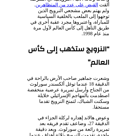
ألقت
القبض على عدد من المتظاهرين
.
ولم يهتم بعض مشجعي النرويج الذين
توجهوا إلى الملعب بالخلفية السياسية
للمباراة، واعتبروها مجرد عقبة أخرى في
طريق التأهل إلى كأس العالم لأول مرة
منذ عام 1998.
“النرويج ستذهب إلى كأس
العالم”
وشعرت جماهير صاحب الأرض بالراحة في
الدقيقة 18 عندما توغل ألكسندر سورلوث
من الجناح وأرسل تمريرة عرضية منخفضة
اصطدمت بالمهاجم الإسرائيلي خلايلة
وسكنت الشباك، لتمنح النرويج تقدما
مستحقا.
وعوض هالاند إهداره لركلة الجزاء في
الدقيقة 27، وضاعف تقدم فريقه بعد
تمريرة رائعة من سورلوث. وبعد دقيقة
واحدة، تقدمت النرويج بثلاثة أهداف عندما