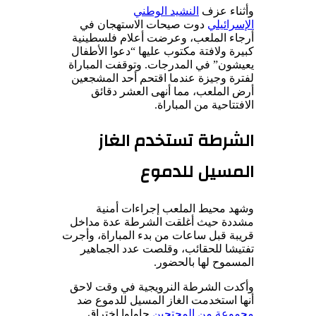
وأثناء عزف
النشيد الوطني
الإسرائيلي
دوت صيحات الاستهجان في
أرجاء الملعب، وعرضت أعلام فلسطينية
كبيرة ولافتة مكتوب عليها “دعوا الأطفال
يعيشون” في المدرجات. وتوقفت المباراة
لفترة وجيزة عندما اقتحم أحد المشجعين
أرض الملعب، مما أنهى العشر دقائق
الافتتاحية من المباراة.
الشرطة تستخدم الغاز
المسيل للدموع
وشهد محيط الملعب إجراءات أمنية
مشددة حيث أغلقت الشرطة عدة مداخل
قريبة قبل ساعات من بدء المباراة، وأجرت
تفتيشا للحقائب، وقلصت عدد الجماهير
المسموح لها بالحضور.
وأكدت الشرطة النرويجية في وقت لاحق
أنها استخدمت الغاز المسيل للدموع ضد
مجموعة من المحتجين
حاولوا اختراق