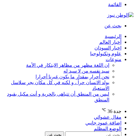
القائمة
بحث عن
الرئيسية
أخبار العالم
اخبار السودان
علوم وتكنولوجيا
منوعات
إن اللغة مظهر من مظاهر الابتكار في الأمة
سيد نفسه من لا سيد له
نحن أحرار بمقدار ما يكون غيرنا أحرارا
يولد الانسان حراً ، و لكنه في كل مكان يجر سلاسل
الاستعباد
ليس من المنطق أن تتباهى بالحرية و أنت مكبل بقيود
المنطق
℃
جدة
36
مقال عشوائي
إضافة عمود جانبي
الوضع المظلم
بحث عن