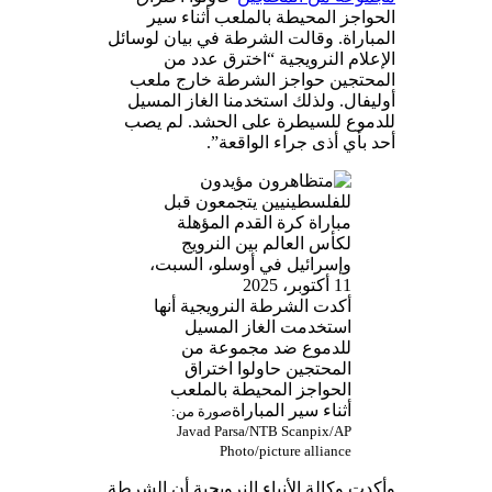
الحواجز المحيطة بالملعب أثناء سير
المباراة. وقالت الشرطة في بيان لوسائل
الإعلام النرويجية “اخترق عدد من
المحتجين حواجز الشرطة خارج ملعب
أوليفال. ولذلك استخدمنا الغاز المسيل
للدموع للسيطرة على الحشد. لم يصب
أحد بأي أذى جراء الواقعة”.
أكدت الشرطة النرويجية أنها
استخدمت الغاز المسيل
للدموع ضد مجموعة من
المحتجين حاولوا اختراق
الحواجز المحيطة بالملعب
أثناء سير المباراة
صورة من:
Javad Parsa/NTB Scanpix/AP
Photo/picture alliance
وأكدت وكالة الأنباء النرويجية أن الشرطة