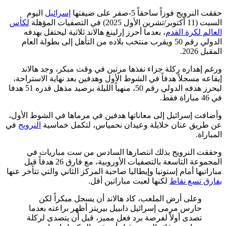
حققت النرويج فوزاً ساحقاً 5-صفر على ضيفتها
إسرائيل
اليوم
السبت (11 أكتوبر/تشرين الأول 2025) في التصفيات المؤهلة
لكأس
العالم لكرة القدم
، بعدما أحرز إرلينغ هالاند ثلاثية ليحتفل بهدفه
الدولي رقم 50 ويقرب منتخب بلاده من التأهل إلى بطولة العام
المقبل 2026.
ورغم إهداره ركلة جزاء نفذها مرتين في وقت مبكر، وجد هالاند
إيقاعه مسجلاً هدفاً في الشوط الأول وهدفين بعد نهاية الاستراحة،
ليحرز هدفه الدولي رقم 50، منهياً الليلة برصيد مذهل قدره 51 هدفا
في 46 مباراة فقط.
وأضافت إسرائيل إلى معاناتها هدفين في مرماها في الشوط الأول،
عن طريق عنان خلايلة وعيدان نحمياس، لتكمل خماسية
النرويج
في
المباراة.
وحققت النرويج بذلك انتصارها السادس من ست مباريات في
المجموعة التاسعة بالتصفيات الأوروبية، مع فارق 26 هدفاً قبل
مباراتيها أمام إستونيا وإيطاليا صاحبة المركز الثاني والتي تتأخر عنها
بفارق تسع نقاط
لكنها لعبت مباراتين أقل.
وعلى أرض الملعب، كاد هالاند أن يسجل مبكراً لكن
حارس مرمى إسرائيل دانييل بيريتز أظهر براعته بعدما
تصدى أولاً لفرصة برد فعل مميز، قبل أن يتصدى لركلة