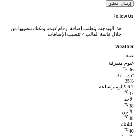
Follow Us
هذا الويدجت يتطلب إضافة أرقام لايت، يمكنك تنصيبها من
خلال قائمة القالب > تنصيب الإضافات.
Weather
جدة
غيوم متفرقة
℃
36
37º - 35º
35%
6.7 كيلومتر/ساعة
℃
37
الأحد
℃
38
الأثنين
℃
38
الثلاثاء
℃
40