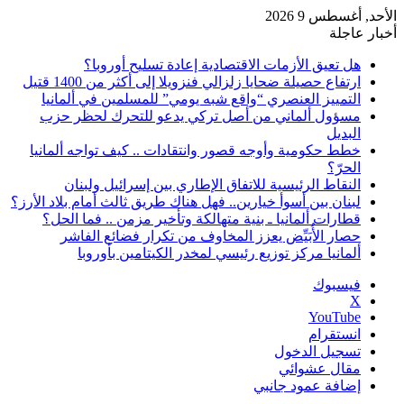
الأحد, أغسطس 9 2026
أخبار عاجلة
هل تعيق الأزمات الاقتصادية إعادة تسليح أوروبا؟
ارتفاع حصيلة ضحايا زلزالي فنزويلا إلى أكثر من 1400 قتيل
التمييز العنصري “واقع شبه يومي” للمسلمين في ألمانيا
مسؤول ألماني من أصل تركي يدعو للتحرك لحظر حزب
البديل
خطط حكومية وأوجه قصور وانتقادات .. كيف تواجه ألمانيا
الحرّ؟
النقاط الرئيسية للاتفاق الإطاري بين إسرائيل ولبنان
لبنان بين أسوأ خيارين.. فهل هناك طريق ثالث أمام بلاد الأرز؟
قطارات ألمانيا ـ بنية متهالكة وتأخير مزمن .. فما الحل؟
حصار الأُبَيِّض يعزز المخاوف من تكرار فضائع الفاشر
ألمانيا مركز توزيع رئيسي لمخدر الكيتامين بأوروبا
فيسبوك
‫X
‫YouTube
انستقرام
تسجيل الدخول
مقال عشوائي
إضافة عمود جانبي