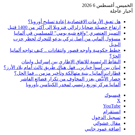
الخميس, أغسطس 6 2026
أخبار عاجلة
هل تعيق الأزمات الاقتصادية إعادة تسليح أوروبا؟
ارتفاع حصيلة ضحايا زلزالي فنزويلا إلى أكثر من 1400 قتيل
التمييز العنصري “واقع شبه يومي” للمسلمين في ألمانيا
مسؤول ألماني من أصل تركي يدعو للتحرك لحظر حزب
البديل
خطط حكومية وأوجه قصور وانتقادات .. كيف تواجه ألمانيا
الحرّ؟
النقاط الرئيسية للاتفاق الإطاري بين إسرائيل ولبنان
لبنان بين أسوأ خيارين.. فهل هناك طريق ثالث أمام بلاد الأرز؟
قطارات ألمانيا ـ بنية متهالكة وتأخير مزمن .. فما الحل؟
حصار الأُبَيِّض يعزز المخاوف من تكرار فضائع الفاشر
ألمانيا مركز توزيع رئيسي لمخدر الكيتامين بأوروبا
فيسبوك
‫X
‫YouTube
انستقرام
تسجيل الدخول
مقال عشوائي
إضافة عمود جانبي