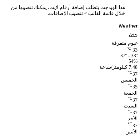
هذا الويدجت يتطلب إضافة أرقام لايت، يمكنك تنصيبها من
خلال قائمة القالب > تنصيب الإضافات.
Weather
جدة
غيوم متفرقة
℃
33
37º - 33º
54%
7.48 كيلومتر/ساعة
℃
37
الخميس
℃
35
الجمعة
℃
37
السبت
℃
37
الأحد
℃
37
الأثنين