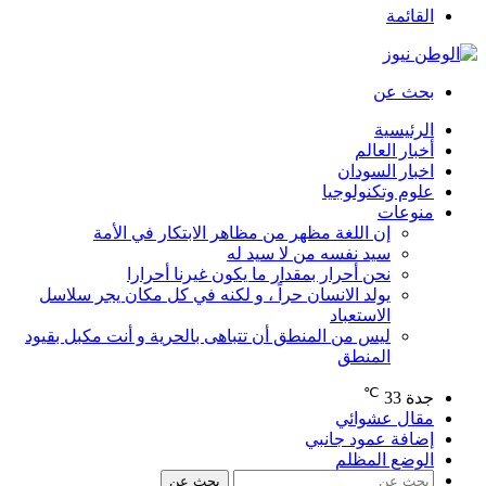
القائمة
بحث عن
الرئيسية
أخبار العالم
اخبار السودان
علوم وتكنولوجيا
منوعات
إن اللغة مظهر من مظاهر الابتكار في الأمة
سيد نفسه من لا سيد له
نحن أحرار بمقدار ما يكون غيرنا أحرارا
يولد الانسان حراً ، و لكنه في كل مكان يجر سلاسل
الاستعباد
ليس من المنطق أن تتباهى بالحرية و أنت مكبل بقيود
المنطق
℃
جدة
33
مقال عشوائي
إضافة عمود جانبي
الوضع المظلم
بحث عن