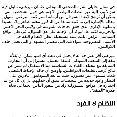
في مقال تحليلي نشره الصحفي السوداني عثمان ميرغني، تناول فيه
سؤالاً ورد إليه عبر منصات التواصل الاجتماعي حول الشخصية التي
يمكن أن تُرشح لإنقاذ السودان من أزماته المتراكمة. ميرغني استهل
مقاله بالإشارة إلى ما كتبه سابقاً عن الدكتور محمد طاهر إيلا، مشيداً
بأسلوبه الإداري الذي حقق نجاحات ملموسة في ولايتي البحر الأحمر
والجزيرة. لكنه عاد ليؤكد أن الإجابة على هذا السؤال، في ظل الواقع
السياسي الراهن، باتت شبه مستحيلة، نظراً لانعدام الثقة في
الأسماء المطروحة، سواء تلك التي تتصدر المشهد أو التي تعمل خلف
الكواليس.
ميرغني أقر بصراحة أنه لا يحمل في ذهنه أي اسم يمكن أن يُقدَّم
بثقة إلى الشعب السوداني كمنقذ محتمل، مشيراً إلى أن التجارب
السابقة مع مختلف القيادات السياسية منذ الاستقلال لم تثمر عن
نتائج تُرضي تطلعات المواطنين. وأوضح أن حالة الإحباط الشعبي
بلغت مستوى غير مسبوق، حيث لم يعد السودانيون قادرين على
انتظار وعود جديدة من شخصيات سبق أن خذلتهم، بل إن كل من تم
اختباره في مواقع المسؤولية زاد من شعور اليأس الجماعي تجاه
فكرة “المنقذ”.
النظام لا الفرد