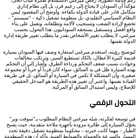
رغم قتامة الصورة، رفض ميرغني الاستسلام لفكرة غياب الحل،
مؤكداً أن السودان لا يحتاج إلى زعيم فرد، بل إلى نظام إداري
متكامل قادر على قيادة الدولة بكفاءة. وأوضح أن المقصود ليس
النظام السياسي التقليدي، بل منظومة تشغيل ذكية – “سيستم” –
تخضع لإرادة الشعب وتستجيب لآلامه وتطلعاته، وتعمل على بناء
واقع أفضل ومستقبل يستحقه السودانيون. هذا التحول، بحسب
ميرغني، لا يتطلب تغيير الأشخاص بقدر ما يتطلب تغيير طريقة إدارة
الدولة نفسها.
لتوضيح رؤيته، استخدم ميرغني استعارة وصف فيها السودان بسيارة
قديمة كثيرة الأعطال، بالكاد تستطيع السير، وترتكب مخالفات
وحوادث بسبب ضعف التحكم ورداءة الطرق. وأشار إلى أن التحكم
بهذه السيارة ظل في يد السائق، سواء كان فرداً أو حزباً أو مجموعة
صغيرة، وأن المشكلة لا تكمن في السيارة أو السائق، بل في طريقة
القيادة نفسها. واعتبر أن تغيير هذه الطريقة هو المدخل الحقيقي
للإصلاح، وليس استبدال السائق أو المركبة.
التحول الرقمي
في توسعة لفكرته، شبّه ميرغني النظام المطلوب بـ”سوفت وير”
يحوّل السيارة إلى طائرة مزودة بأجهزة ملاحة متقدمة، حيث يصبح
الطيار – مهما كانت خبرته – محكوماً بمنظومة تشغيل دقيقة تحدد
المسار والسرعة والحمولة والضوابط الفنية. وأكد أن هذه المنظومة