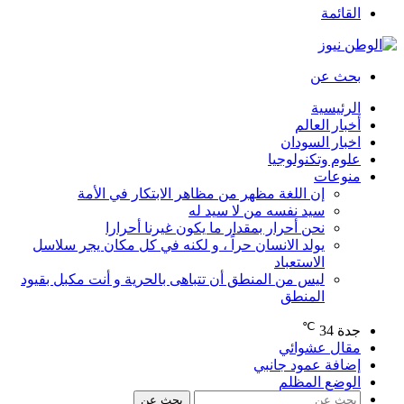
القائمة
بحث عن
الرئيسية
أخبار العالم
اخبار السودان
علوم وتكنولوجيا
منوعات
إن اللغة مظهر من مظاهر الابتكار في الأمة
سيد نفسه من لا سيد له
نحن أحرار بمقدار ما يكون غيرنا أحرارا
يولد الانسان حراً ، و لكنه في كل مكان يجر سلاسل
الاستعباد
ليس من المنطق أن تتباهى بالحرية و أنت مكبل بقيود
المنطق
℃
جدة
34
مقال عشوائي
إضافة عمود جانبي
الوضع المظلم
بحث عن