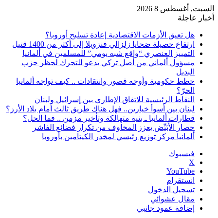
السبت, أغسطس 8 2026
أخبار عاجلة
هل تعيق الأزمات الاقتصادية إعادة تسليح أوروبا؟
ارتفاع حصيلة ضحايا زلزالي فنزويلا إلى أكثر من 1400 قتيل
التمييز العنصري “واقع شبه يومي” للمسلمين في ألمانيا
مسؤول ألماني من أصل تركي يدعو للتحرك لحظر حزب
البديل
خطط حكومية وأوجه قصور وانتقادات .. كيف تواجه ألمانيا
الحرّ؟
النقاط الرئيسية للاتفاق الإطاري بين إسرائيل ولبنان
لبنان بين أسوأ خيارين.. فهل هناك طريق ثالث أمام بلاد الأرز؟
قطارات ألمانيا ـ بنية متهالكة وتأخير مزمن .. فما الحل؟
حصار الأُبَيِّض يعزز المخاوف من تكرار فضائع الفاشر
ألمانيا مركز توزيع رئيسي لمخدر الكيتامين بأوروبا
فيسبوك
‫X
‫YouTube
انستقرام
تسجيل الدخول
مقال عشوائي
إضافة عمود جانبي