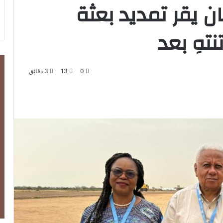
 يقر تمديد بعثة
تهِ بعد
0
13
3 دقائق