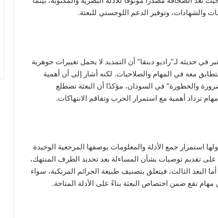
ُعد الصحافة مصدرًا موثوقًا للأدلة البصرية والمكتوبة، بينما
 والشهادات، وتوفير الدعم اللوجستي للبعثة.
في حديثه لـ”راديو دبنقا” أن التمديد لا يحمل تغييرات جوهرية
لتفويض السابق الصادر في أكتوبر 2023، بل يتطابق معه في المهام والصلاحيات. لكنه أشار إلى أن أهمية
الضرورة والخطورة” في السودان، مؤكدًا أن البعثة تضطلع
ام تزداد أهمية مع استمرار الحرب وتفاقم الانتهاكات.
أولها استمرار جمع الأدلة والمعلومات بوصفها المرجعية الوحيدة
عثة على تقديم توصيات بشأن المساءلة بعد تحديد الطرف المنتهك،
ما البعد الثالث، فيتعلق بتصنيف طبيعة الجرائم المرتكبة، سواء
 مهام تقع ضمن اختصاص البعثة بناءً على الأدلة المتاحة.