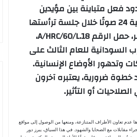
ود فعل متباينة بين مؤيدين
وناقدين. القرار الذي أُقر بأغلبية 24 صوتًا خلال جلسة ترأستها
السفيرة السويسرية يور قلوبر، حمل الرقم A/HRC/60/L.18،
 السودانية للعام الثالث على
ت وتدهور الأوضاع الإنسانية.
 خطوة ضرورية، يعتبره آخرون
ي الصلاحيات أو التأثير.
رزها عدم تعاون الأطراف المتنازعة، ومنعها من الوصول إلى مواقع
راء مقابلات مع الضحايا والشهود. في هذا السياق، يبرز دور