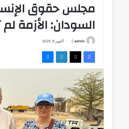
مجلس حقوق الإنسان
السودان: الأزمة لم تن
admin
أ
أكتوبر 9, 2025
ر
فيسبوك
‫X
لينكدإن
ماسنجر
س
ل
ب
ر
ي
د
ا
إ
ل
ك
ت