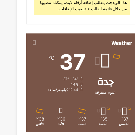
هذا الويدجت يتطلب إضافة أرقام لايت، يمكنك تنصيبها
من خلال قائمة القالب > تنصيب الإضافات.
Weather
37
℃
جدة
37º - 34º
44%
12.44 كيلومتر/ساعة
غيوم متفرقة
38
36
37
35
37
℃
℃
℃
℃
℃
الخميس
الجمعة
السبت
الأحد
الأثنين