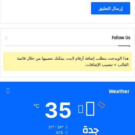
Follow Us
هذا الويدجت يتطلب إضافة أرقام لايت، يمكنك تنصيبها من خلال قائمة
القالب > تنصيب الإضافات.
Weather
35
℃
جدة
37º - 34º
42%