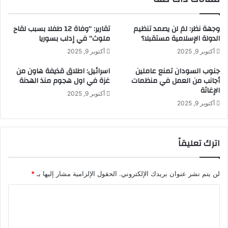
ل
ض
ى
ا
أ
وجهة نظر: لمَ لن يصمد تنظيم
تقارير: “وفاة 12 طفلا بسبب لقاح
ر
ي
الدولة الإسلامية مستقبلا؟
ملوث” في إدلب بسوريا
ف
م
أكتوبر 9, 2025
أكتوبر 9, 2025
ت
د
ؤ
ى
جنوب السودان تمنع عاملين
اسرائيل: اطلاق قذيفة هاون من
ك
ي
أجانب من العمل في منظمات
غزة في اول هجوم منذ الهدنة
د
م
الإغاثة
أكتوبر 9, 2025
ر
ك
أكتوبر 9, 2025
ع
ن
ا
أ
ي
ن
ت
ي
اترك تعليقاً
ه
س
ا
و
ل
ء
لن يتم نشر عنوان بريدك الإلكتروني.
الحقول الإلزامية مشار إليها بـ
*
م
ا
ع
ا
ل
س
ح
ل
ك
ا
ت
ر
ل