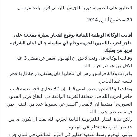
التعليق على الصورة،
دورية للجيش اللبناني قرب بلدة عرسال
20 سبتمبر/ أيلول 2014
أفادت الوكالة الوطنية اللبنانية بوقوع انفجار سيارة مفخخة على
حاجز لحزب الله بين الخريبة وحام في سلسلة جبال لبنان الشرقية
قريبا من بعلبك.
وقالت الوكالة في وقت لاحق إن الهجوم اسفر عن مقتل 3 على
الاقل من عناصر حزب الله.
واوردت وكالة فرانس برس ان انتحاريا كان يستقل دراجة نارية فجر
نفسه عند الحاجز.
ونقلت الوكالة عن مصدر امني قوله إن “الانتحاري فجر نفسه قرب
حاجز لحزب الله قي منطقة الخريبة الواقعة في البقاع قرب الحدود
السورية،” مضيفا ان الانفجار “اسفر عن سقوط عدد من القتلى بمن
فيهم عناصر بحزب الله.”
ولكن قناة المنار التلفزيونية التابعة لحزب الله نفت ان يكون اي من
عناصر الحزب قد قتلوا في الهجوم.
ويأتي الهجوم وسط تصعيد خطير في التوتر الطائفي في لبنان جراء