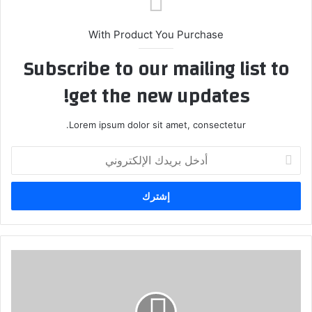
With Product You Purchase
Subscribe to our mailing list to
get the new updates!
Lorem ipsum dolor sit amet, consectetur.
أ
د
خ
ل
ب
ر
ي
د
ق
ك
ي
ا
ا
ل
د