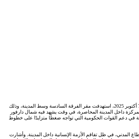
في تطور ميداني جديد بمدينة الفاشر، أعلنت تنسيقية لجان مقاومة الفاشر عن تنفيذ الجيش السوداني عملية إنزال جوي ناجحة صباح الثلاثاء 7 أكتوبر 2025، استهدفت مقر الفرقة السادسة وسط المدينة، وذلك
متمركزة داخل المدينة المحاصرة، في وقت يشهد فيه شمال دارفور
مة في دعم القوات الحكومية التي تواجه ضغطًا متزايدًا على خطوط
اع المدني، في ظل تفاقم الأزمة الإنسانية داخل المدينة. وأشارت