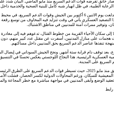
صار خانق تفرضه قوات الدعم السريع منذ مايو الماضي. البيان شدد عل
لرعاية الطبية، في ظل انهيار شبه كامل للبنية الصحية والخدمية داخل ا
البيان أشار إلى ارتفاع عدد المصابين والضحايا جراء الاشتباكات التي اندلعت يوم الاثنين 6
ا التصعيد العسكري يأتي في وقت تتزايد فيه المخاوف من توسع رقعة القت
ان، وتوفير ممرات آمنة للمدنيين في مناطق الاشتباك.
إلى سكان الأحياء القريبة من خطوط القتال، تدعوهم فيه إلى مغادرة من
ذت هجمات على منازل المدنيين، أسفرت عن مقتل عدد كبير منهم، دون تق
منهجة تنفذها عناصر الدعم السريع بحق المدنيين داخل مساكنهم.
 أسبوع، بعد توقف دام قرابة ستة أشهر. ونجح الجيش السوداني في إيصال ا
ة العسكرية الرئيسية. هذا النجاح اللوجستي يعكس تحسنًا في التنسيق 
لسريع على المدينة.
مدينة الفاشر، التي يقطنها نحو 260 ألف شخص، تعيش تحت حصار خانق منذ مايو 2025، حيث تسي
ة المعيشية للسكان. ورغم المحاولات الدولية لكسر الحصار، فشلت الأم
 تعقيد الوضع وأبقى المدنيين في مواجهة مباشرة مع خطر المجاعة وال
 رابط