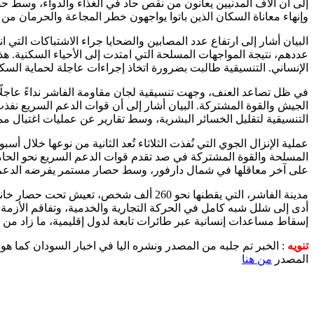
إلى أن آلاف المدنيين يعانون من نقص حاد في الغذاء والدواء، وسط ح
وإنهاء معاناة السكان الذين باتوا يواجهون خطر المجاعة والحرمان من ا
عددهم، نتيجة المواجهات المسلحة التي امتدت إلى الأحياء السكنية. هذ
الإنساني. التنسيقية طالبت بضرورة اتخاذ إجراءات عاجلة لحماية السك
في ظل تصاعد العنف، وجهت تنسيقية لجان مقاومة الفاشر نداءً عاجلًا 
الجيش والقوة المشتركة. البيان أشار إلى أن قوات الدعم السريع نف
التنسيقية لتقليل الخسائر البشرية، وسط تقارير عن عمليات اغتيال م
عملية الإنزال الجوي التي نُفذت الثلاثاء تُعد الثانية من نوعها خلال
المسلحة والقوة المشتركة في صد تقدم قوات الدعم السريع نحو الحامي
على آخر معاقلها في شمال دارفور، وسط حصار مستمر يفرضه الدعم ا
أدى إلى شلل شبه كامل في الحركة التجارية والخدمية، وتفاقم الأزم
إسقاط مساعدات إنسانية عبر طائرات تابعة لدول إقليمية، ما زاد من
تنويه
: الخبر تم جلبه من المصدر ونشره اليا في اخبار السودان كما هو
المصدر
من هنا