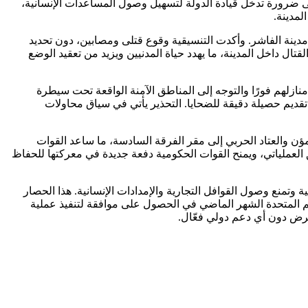
ى ضرورة تدخل قيادة الدولة لتسهيل وصول المساعدات الإنسانية،
لمدينة.
 أكتوبر بين الجيش وقوات الدعم السريع، في محيط مدينة الفاشر. وأكدت التنسيقية وقوع قتلى ومصابين، دون تحديد
ال داخل المدينة، ما يهدد حياة المدنيين ويزيد من تعقيد الوضع
ازلهم فورًا والتوجه إلى المناطق الآمنة الواقعة تحت سيطرة
ديم حصيلة دقيقة للضحايا. التحذير يأتي في سياق محاولات
لمؤن والعتاد الحربي إلى مقر الفرقة السادسة، ما ساعد القوات
العملياتي، ويمنح القوات الحكومية دفعة جديدة في معركتها للحفاظ
طر قوات الدعم السريع على الطرق الرئيسية وتمنع وصول القوافل التجارية والإمدادات الإنسانية. هذا الحصار
م المتحدة الشهر الماضي في الحصول على موافقة لتنفيذ عملية
مرض دون أي دعم دولي فعّال.