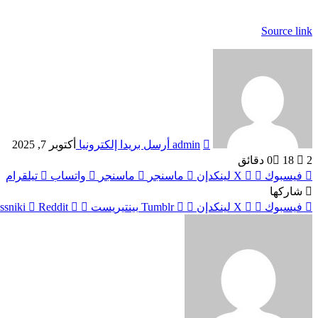
Source link
admin
أرسل بريدا إلكترونيا
أكتوبر 7, 2025
2 دقائق
18
0
فيسبوك
‫X
لينكدإن
ماسنجر
ماسنجر
واتساب
تيلقرام
شاركها
فيسبوك
‫X
لينكدإن
بينتيريست
ssniki