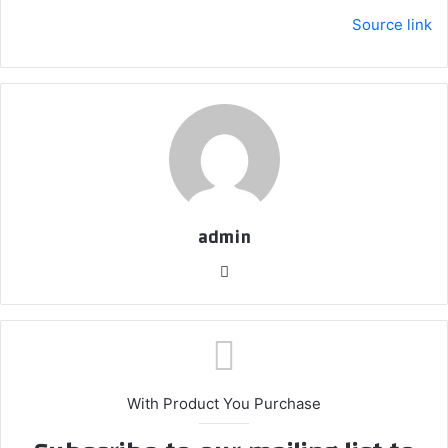
Source link
admin
موق
ع
الوي
ب
With Product You Purchase