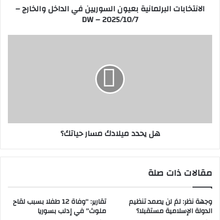
الانتخابات البرلمانية بعيون السوريين في الداخل والخارج –
و
ت
DW – 2025/10/7
ن
ا
ي
ل
ب
ه
ر
ل
ل
ي
م
ح
ا
د
ن
د
ي
م
ة
ي
ب
ل
هل يحدد ميلادك مسار حياتك؟
ع
ا
ي
د
و
ك
ن
م
مقالات ذات صلة
ا
س
ل
ا
س
ر
وجهة نظر: لمَ لن يصمد تنظيم
تقارير: “وفاة 12 طفلا بسبب لقاح
و
ح
الدولة الإسلامية مستقبلا؟
ملوث” في إدلب بسوريا
ر
ي