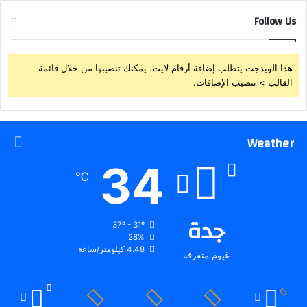
Follow Us
هذا الويدجت يتطلب إضافة أرقام لايت، يمكنك تنصيبها من خلال قائمة
القالب > تنصيب الإضافات.
Weather
34
℃
جدة
37º - 31º
28%
4.48 كيلومتر/ساعة
غيوم متفرقة