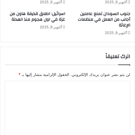
أكتوبر 9, 2025
أكتوبر 9, 2025
ي
ا
ي
ت
جنوب السودان تمنع عاملين
اسرائيل: اطلاق قذيفة هاون من
ن
ك
أجانب من العمل في منظمات
غزة في اول هجوم منذ الهدنة
ف
؟
الإغاثة
أكتوبر 9, 2025
ي
أكتوبر 9, 2025
ا
ل
د
ا
اترك تعليقاً
خ
ل
و
لن يتم نشر عنوان بريدك الإلكتروني.
الحقول الإلزامية مشار إليها بـ
*
ا
ل
ا
خ
ل
ا
ت
ر
ج
ع
–
ل
D
W
ي