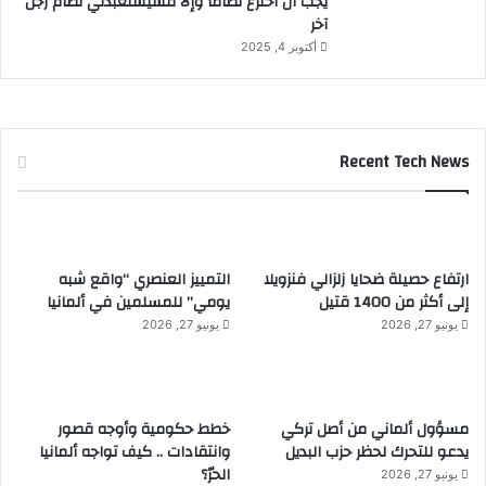
يجب أن أخترع نظاماً وإلا فسيستعبدني نظام رجل
آخر
أكتوبر 4, 2025
Recent Tech News
ارتفاع حصيلة ضحايا زلزالي فنزويلا
التمييز العنصري “واقع شبه
إلى أكثر من 1400 قتيل
يومي” للمسلمين في ألمانيا
يونيو 27, 2026
يونيو 27, 2026
مسؤول ألماني من أصل تركي
خطط حكومية وأوجه قصور
يدعو للتحرك لحظر حزب البديل
وانتقادات .. كيف تواجه ألمانيا
الحرّ؟
يونيو 27, 2026