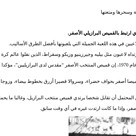
ة وسحرها ومتعتها
ي ارتبط بالقميص البرازيلي الأصفر.
بين في هذه اللعبة الجميلة التي يلعبونها بأفضل الطرق الأساليب.
تداه لاعبون مثل بيليه وجيرزينيو وزيكو وسقراط، الذين نقلوا عالم كر
يقول كارلوس ألبرتو، كابتن منتخب البرازيل وقت فوزه بكأس العالم عام 1970، إن قميص المنتخب الأص
 قميصا أصفر بحواف خضراء، وسروالا قصيرا أزرق بخطوط بيضاء، وزوجا م
المحتمل أن تقابل شخصا يرتدي قميص منتخب البرازيل، وغالبا ما يح
لأصفر، وإذا ما كانت ارتدت غيره في أي وقت سابق.