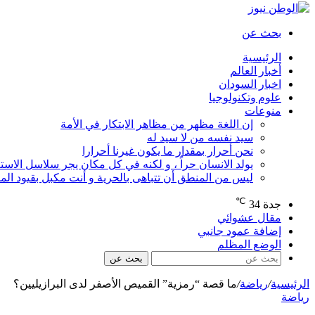
بحث عن
الرئيسية
أخبار العالم
اخبار السودان
علوم وتكنولوجيا
منوعات
إن اللغة مظهر من مظاهر الابتكار في الأمة
سيد نفسه من لا سيد له
نحن أحرار بمقدار ما يكون غيرنا أحرارا
يولد الانسان حراً ، و لكنه في كل مكان يجر سلاسل الاستع
ليس من المنطق أن تتباهى بالحرية و أنت مكبل بقيود ال
℃
جدة
34
مقال عشوائي
إضافة عمود جانبي
الوضع المظلم
بحث عن
الرئيسية
/
رياضة
/
ما قصة “رمزية” القميص الأصفر لدى البرازيليين؟
رياضة