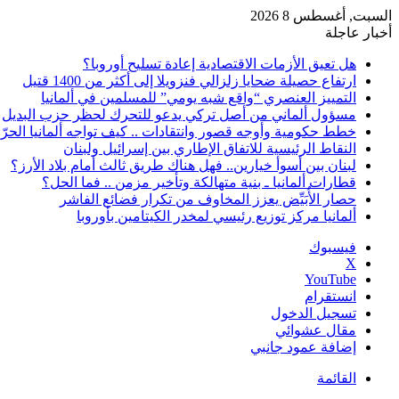
السبت, أغسطس 8 2026
أخبار عاجلة
هل تعيق الأزمات الاقتصادية إعادة تسليح أوروبا؟
ارتفاع حصيلة ضحايا زلزالي فنزويلا إلى أكثر من 1400 قتيل
التمييز العنصري “واقع شبه يومي” للمسلمين في ألمانيا
مسؤول ألماني من أصل تركي يدعو للتحرك لحظر حزب البديل
خطط حكومية وأوجه قصور وانتقادات .. كيف تواجه ألمانيا الحرّ
النقاط الرئيسية للاتفاق الإطاري بين إسرائيل ولبنان
لبنان بين أسوأ خيارين.. فهل هناك طريق ثالث أمام بلاد الأرز؟
قطارات ألمانيا ـ بنية متهالكة وتأخير مزمن .. فما الحل؟
حصار الأُبَيِّض يعزز المخاوف من تكرار فضائع الفاشر
ألمانيا مركز توزيع رئيسي لمخدر الكيتامين بأوروبا
فيسبوك
‫X
‫YouTube
انستقرام
تسجيل الدخول
مقال عشوائي
إضافة عمود جانبي
القائمة