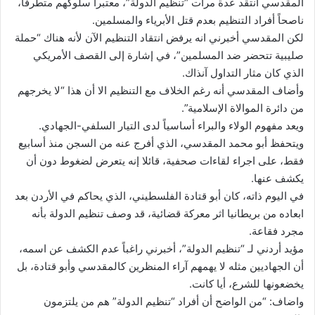
المقدسي انتقد عدة مرات “تنظيم الدولة”، معتبراً سلوكهم متطرفاً،
ناصحاً أفراد التنظيم بعدم قتل الأبرياء والمسلمين.
لكن المقدسي أخبرني انه يرفض انتقاد التنظيم الآن لأنه هناك “حملة
صليبية تتحضر ضد المسلمين”، في إشارة إلى القصف الأمريكي
الذي كان مثار التداول آنذاك.
وأضاف المقدسي أنه رغم الخلاف مع التنظيم الا أن هذا “لا يخرجهم
من دائرة الموالاة الإسلامية”.
ويعد مفهوم الولاء والبراء أساسياً لدى التيار السلفي-الجهادي.
ويتحفظ أبو محمد المقدسي، الذي أفرج عنه من السجن منذ أسابيع
فقط، على اجراء لقاءات صحفية، قائلا إنه يتعرض لضغوط دون أن
يكشف عنها.
في اليوم ذاته، كان أبو قتادة الفلسطيني، الذي يحاكم في الأردن بعد
ابعاده من بريطانيا اثر معركة قضائية، قد وصف تنظيم الدولة بأنه
مجرد فقاعة.
مؤيد أردني لـ “تنظيم الدولة”، أخبرني راغباً عدم الكشف عن اسمه،
أن الجهاديين مثله لا يهمهم آراء المنظرين كالمقدسي وأبو قتادة، بل
يخضعونها للشرع، أيا كانت.
واضاف: “من الواضح أن أفراد “تنظيم الدولة” هم من يلتزمون