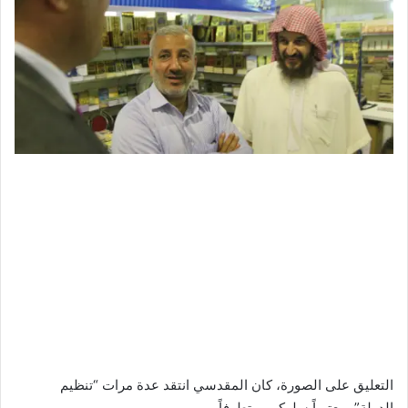
ي
د
ا
إ
ل
ك
ت
ر
و
ن
ي
ا
التعليق على الصورة،
كان المقدسي انتقد عدة مرات “تنظيم
الدولة”، معتبراً سلوكهم متطرفاً.