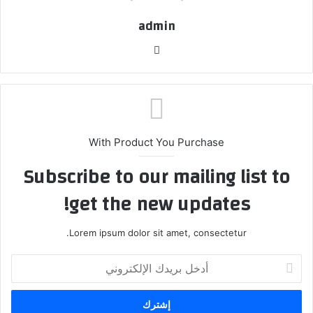
admin
موق
ع
الوي
ب
With Product You Purchase
Subscribe to our mailing list to
get the new updates!
Lorem ipsum dolor sit amet, consectetur.
أ
د
خ
ل