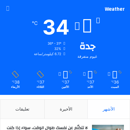
Weather
34
℃
جدة
36º - 31º
32%
6.72 كيلومتر/ساعة
غيوم متفرقة
38
37
37
37
36
℃
℃
℃
℃
℃
السبت
الأحد
الأثنين
الثلاثاء
الأربعاء
الأشهر
الأخيرة
تعليقات
لا تتكلّم عن نفسك طوال الوقت، سواء إذا كنت