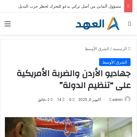
خطط حكومية وأوجه قصور وانتقادات .. كيف تواجه ألمانيا الحرّ؟
بحث عن
الق
الرئيسية
/
الشرق الأوسط
الشرق الأوسط
جهاديو الأردن والضربة الأمريكية
على “تنظيم الدولة”
admin
أ
أكتوبر 6, 2025
0
14
2 دقائق
ر
س
ل
ب
ر