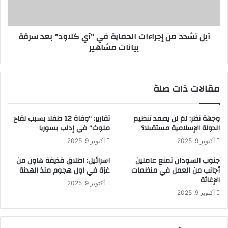
ا
د
ل
م
ب
ن
آبل تشدد من إجراءات الحماية في "آي كلاود" بعد سرقة
ط
إ
بيانات مشاهير
و
ج
ل
ر
ة
ا
ا
ء
مقالات ذات صلة
ل
ا
د
ت
و
ا
وجهة نظر: لمَ لن يصمد تنظيم
تقارير: “وفاة 12 طفلا بسبب لقاح
ل
ل
الدولة الإسلامية مستقبلا؟
ملوث” في إدلب بسوريا
ي
ح
أكتوبر 9, 2025
أكتوبر 9, 2025
ة
م
ل
ا
جنوب السودان تمنع عاملين
اسرائيل: اطلاق قذيفة هاون من
ل
ي
أجانب من العمل في منظمات
غزة في اول هجوم منذ الهدنة
ت
ة
الإغاثة
أكتوبر 9, 2025
ج
ف
أكتوبر 9, 2025
د
ي
ي
"
ف
آ
ا