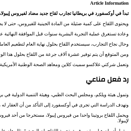
Article Information
تبدأ في أوكسفورد في بريطانيا تجارب لقاح جديد مضاد لفيروس إيبولا، إذ 
ويحتوى اللقاح على كمية ضئيلة من المادة الجينية للفيروس، حتى لا
وعادة تستغرق عملية التجربة البشرية سنوات قبل الموافقة النهائية عل
وحال نجاح التجارب، سيستخدم اللقاح بحلول نهاية العام لتطعيم العامل
ومن المتوقع أن يتم توفير عشرة آلاف جرعة من اللقاح بحلول هذا الو
وتعمل شركتي غلاكسو سميث كلاين ومعاهد الصحة الوطنية الأمريكية ع
رد فعل مناعي
وتمول هيئة ويلكم، ومجلس البحث الطبي، وهيئة التنمية الدولية في بريط
وتهدف الدراسة التي تجرى في أوكسفورد إلى التأكد من أن العقار له 
ويحمل اللقاح بروتينا واحدا من فيروس إيبولا، مستخرجا من أحد فيروس
لإيبولا.
ويقول أدريان هيل، رئيس فريق تجربة اللقاح، إن البحث “مثال هام على