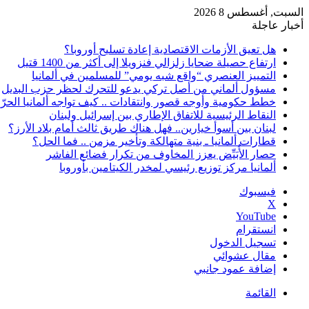
السبت, أغسطس 8 2026
أخبار عاجلة
هل تعيق الأزمات الاقتصادية إعادة تسليح أوروبا؟
ارتفاع حصيلة ضحايا زلزالي فنزويلا إلى أكثر من 1400 قتيل
التمييز العنصري “واقع شبه يومي” للمسلمين في ألمانيا
مسؤول ألماني من أصل تركي يدعو للتحرك لحظر حزب البديل
خطط حكومية وأوجه قصور وانتقادات .. كيف تواجه ألمانيا الحرّ
النقاط الرئيسية للاتفاق الإطاري بين إسرائيل ولبنان
لبنان بين أسوأ خيارين.. فهل هناك طريق ثالث أمام بلاد الأرز؟
قطارات ألمانيا ـ بنية متهالكة وتأخير مزمن .. فما الحل؟
حصار الأُبَيِّض يعزز المخاوف من تكرار فضائع الفاشر
ألمانيا مركز توزيع رئيسي لمخدر الكيتامين بأوروبا
فيسبوك
‫X
‫YouTube
انستقرام
تسجيل الدخول
مقال عشوائي
إضافة عمود جانبي
القائمة