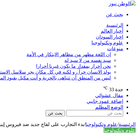
بحث عن
الرئيسية
أخبار العالم
اخبار السودان
علوم وتكنولوجيا
منوعات
إن اللغة مظهر من مظاهر الابتكار في الأمة
سيد نفسه من لا سيد له
نحن أحرار بمقدار ما يكون غيرنا أحرارا
يولد الانسان حراً ، و لكنه في كل مكان يجر سلاسل الاستع
ليس من المنطق أن تتباهى بالحرية و أنت مكبل بقيود ال
℃
جدة
33
مقال عشوائي
إضافة عمود جانبي
الوضع المظلم
بحث عن
الرئيسية
/
علوم وتكنولوجيا
/
بدء التجارب على لقاح جديد ضد فيروس إيبو
علوم وتكنولوجيا