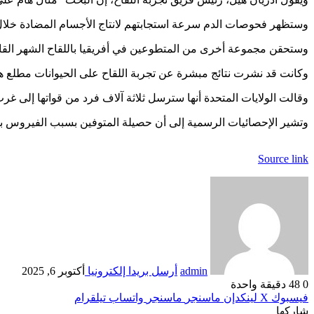
وستظهر فحوصات الدم سرعة استجابتهم لانتاج الأجسام المضادة خلال 
وستحقن مجموعة أخرى من المتطوعين في أفريقيا باللقاح الشهر القادم
وكانت قد نشرت نتائج مبشرة عن تجربة اللقاح على الحيوانات مطلع هذ
وقالت الولايات المتحدة أنها سترسل ثلاثة آلاف فرد من قواتها إلى غر
وتشير الإحصائيات الرسمية إلى أن حصيلة المتوفين بسبب الفيروس بلغت أكثر من 2.400 شخصا، إلا أن الوباء قد يكون
Source link
admin
أرسل بريدا إلكترونيا
أكتوبر 6, 2025
0
48
دقيقة واحدة
فيسبوك
‫X
لينكدإن
ماسنجر
ماسنجر
واتساب
تيلقرام
شاركها