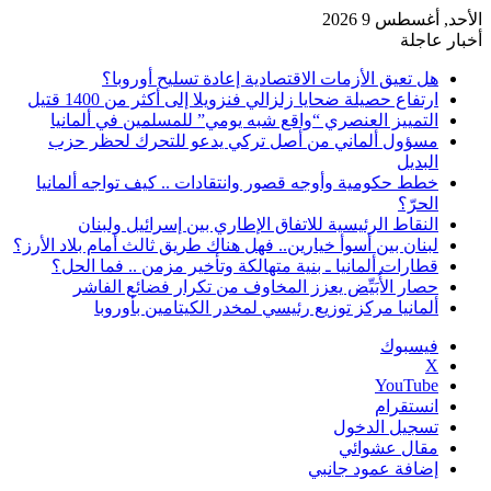
الأحد, أغسطس 9 2026
أخبار عاجلة
هل تعيق الأزمات الاقتصادية إعادة تسليح أوروبا؟
ارتفاع حصيلة ضحايا زلزالي فنزويلا إلى أكثر من 1400 قتيل
التمييز العنصري “واقع شبه يومي” للمسلمين في ألمانيا
مسؤول ألماني من أصل تركي يدعو للتحرك لحظر حزب
البديل
خطط حكومية وأوجه قصور وانتقادات .. كيف تواجه ألمانيا
الحرّ؟
النقاط الرئيسية للاتفاق الإطاري بين إسرائيل ولبنان
لبنان بين أسوأ خيارين.. فهل هناك طريق ثالث أمام بلاد الأرز؟
قطارات ألمانيا ـ بنية متهالكة وتأخير مزمن .. فما الحل؟
حصار الأُبَيِّض يعزز المخاوف من تكرار فضائع الفاشر
ألمانيا مركز توزيع رئيسي لمخدر الكيتامين بأوروبا
فيسبوك
‫X
‫YouTube
انستقرام
تسجيل الدخول
مقال عشوائي
إضافة عمود جانبي