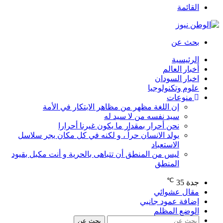
القائمة
بحث عن
الرئيسية
أخبار العالم
اخبار السودان
علوم وتكنولوجيا
منوعات
إن اللغة مظهر من مظاهر الابتكار في الأمة
سيد نفسه من لا سيد له
نحن أحرار بمقدار ما يكون غيرنا أحرارا
يولد الانسان حراً ، و لكنه في كل مكان يجر سلاسل
الاستعباد
ليس من المنطق أن تتباهى بالحرية و أنت مكبل بقيود
المنطق
℃
جدة
35
مقال عشوائي
إضافة عمود جانبي
الوضع المظلم
بحث عن