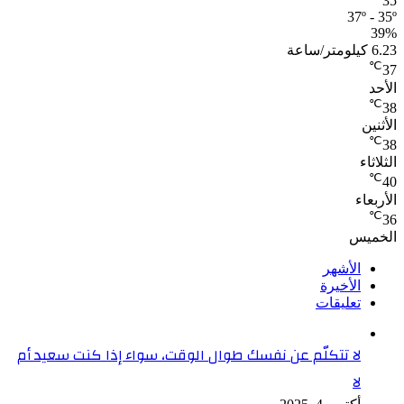
35
37º - 35º
39%
6.23 كيلومتر/ساعة
℃
37
الأحد
℃
38
الأثنين
℃
38
الثلاثاء
℃
40
الأربعاء
℃
36
الخميس
الأشهر
الأخيرة
تعليقات
لا تتكلّم عن نفسك طوال الوقت، سواء إذا كنت سعيد أم
لا