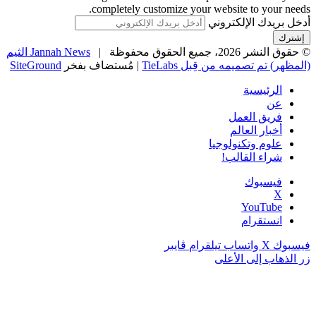
completely customize your website to your needs.
أدخل بريدك الإلكتروني
© حقوق النشر 2026، جميع الحقوق محفوظة |
Jannah News الثيم
(المظهر) تم تصميمه من قِبل TieLabs
| مُستضاف بفخر
SiteGround
الرئيسية
عن
فريق العمل
أخبار العالم
علوم وتكنولوجيا
شراء القالب!
فيسبوك
‫X
‫YouTube
انستقرام
فيسبوك
‫X
واتساب
تيلقرام
ڤايبر
زر الذهاب إلى الأعلى