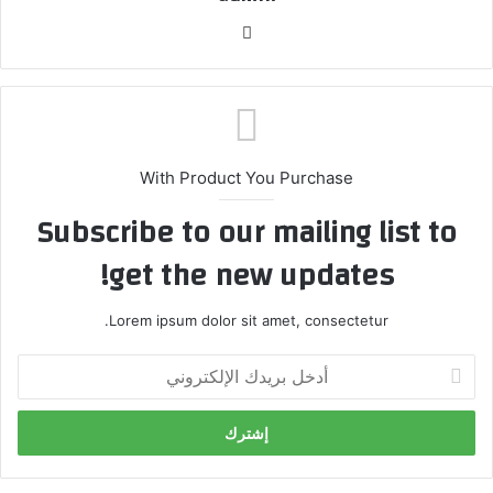
موق
ع
الوي
ب
With Product You Purchase
Subscribe to our mailing list to
get the new updates!
Lorem ipsum dolor sit amet, consectetur.
أ
د
خ
ل
ب
ر