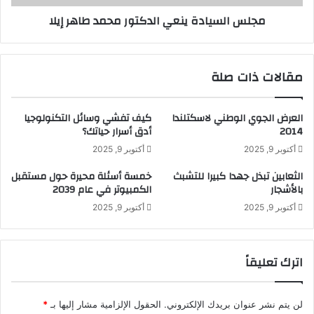
ك
ا
مجلس السيادة ينعي الدكتور محمد طاهر إيلا
ف
د
ي
ة
غ
ي
ا
ن
مقالات ذات صلة
ر
ع
ا
ي
ت
ا
العرض الجوي الوطني لاسكتلندا
كيف تفشي وسائل التكنولوجيا
أ
ل
2014
أدق أسرار حياتك؟
م
د
أكتوبر 9, 2025
أكتوبر 9, 2025
ر
ك
ي
ت
الثعابين تبذل جهدا كبيرا للتشبث
خمسة أسئلة محيرة حول مستقبل
ك
و
بالأشجار
الكمبيوتر في عام 2039
ي
ر
أكتوبر 9, 2025
أكتوبر 9, 2025
ة
م
ج
ح
و
م
ي
د
اترك تعليقاً
ة
ط
ع
ا
ل
ه
لن يتم نشر عنوان بريدك الإلكتروني.
الحقول الإلزامية مشار إليها بـ
*
ى