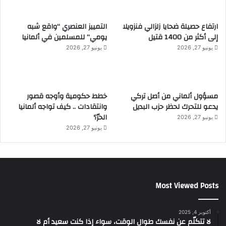
ارتفاع حصيلة ضحايا زلزالي فنزويلا
التمييز العنصري “واقع شبه
إلى أكثر من 1400 قتيل
يومي” للمسلمين في ألمانيا
يونيو 27, 2026
يونيو 27, 2026
مسؤول ألماني من أصل تركي
خطط حكومية وأوجه قصور
يدعو للتحرك لحظر حزب البديل
وانتقادات .. كيف تواجه ألمانيا
الحرّ؟
يونيو 27, 2026
يونيو 27, 2026
Most Viewed Posts
أكتوبر 4, 2025
لا تتكلّم عن نفسك طوال الوقت، سواء إذا كنت سعيد أم لا