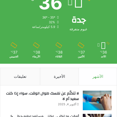
36
جدة
36º - 35º
32%
5.9 كيلومتر/ساعة
غيوم متفرقة
37
38
38
37
36
℃
℃
℃
℃
℃
الأحد
الأثنين
الثلاثاء
الأربعاء
الخميس
الأشهر
الأخيرة
تعليقات
لا تتكلّم عن نفسك طوال الوقت، سواء إذا كنت
سعيد أم لا
أكتوبر 4, 2025
أمقت ما تكتب ، لكنني مستعد لدفع حياتي كي