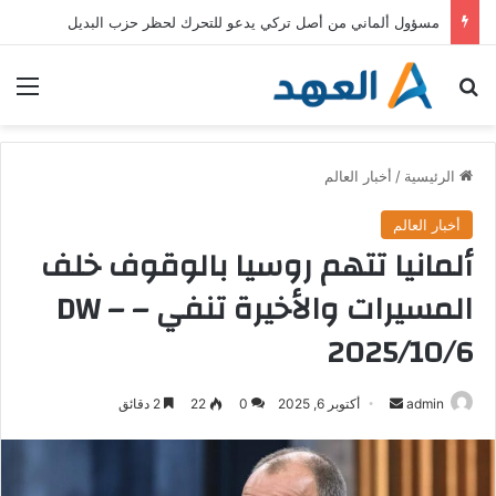
خطط حكومية وأوجه قصور وانتقادات .. كيف تواجه ألمانيا الحرّ؟
بحث عن
الق
الرئيسية
/
أخبار العالم
أخبار العالم
ألمانيا تتهم روسيا بالوقوف خلف
المسيرات والأخيرة تنفي – DW –
2025/10/6
admin
أ
أكتوبر 6, 2025
0
22
2 دقائق
ر
س
ل