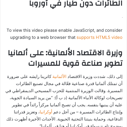
الطائرات دون طيار في أوروبا
To view this video please enable JavaScript, and consider
upgrading to a web browser that
supports HTML5 video
وزيرة الاقتصاد الألمانية: على ألمانيا
تطوير صناعة قوية للمسيرات
إلى ذلك، شددت وزيرة الاقتصاد
الألمانية
كاترينا رايشه على ضرورة
أن تمتلك ألمانيا قدرة صناعية فعّالة في مجال تصنيع الطائرات
المسيرة. وقالت الوزيرة المنتمية للحزب المسيحي الديمقراطي في
تصريحات لوكالة الأنباء الألمانية (د ب أ): “من يريد السيادة الجوية،
عليه أن يبنيها بنفسه. يجب أن تصبح ألمانيا مركزاً رائداً في تطوير
وإنتاج الطائرات المسيرة – من أجل دعم
أوكرانيا
، وتعزيز قدراتنا
الدفاعية، وحماية بنيتنا التحتية الحيوية. الأحداث الأخيرة أظهرت ذلك
بوضوح تام – سواء في أوكرانيا أو هنا في ألمانيا”.