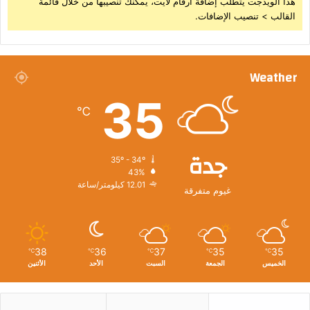
هذا الويدجت يتطلب إضافة أرقام لايت، يمكنك تنصيبها من خلال قائمة
القالب > تنصيب الإضافات.
Weather
35
℃
جدة
35º - 34º
43%
12.01 كيلومتر/ساعة
غيوم متفرقة
38
36
37
35
35
℃
℃
℃
℃
℃
الخميس
الجمعة
السبت
الأحد
الأثنين