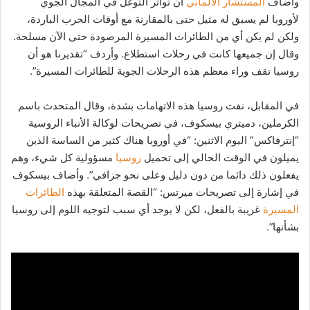
وأضاف
المستشار الألماني
أن تواتر التوغل في المجال الجوي
لأوروبا لم يسبق له مثيل حتى بالمقارنة مع أوقات الحرب الباردة،
ولكن لم يكن أي من الطائرات المسيرة المرصودة حتى الآن مسلحة.
وقال إن جميعها كانت في رحلات استطلاع. وأردف “تقديرنا هو أن
روسيا تقف وراء معظم هذه الرحلات الجوية للطائرات المسيرة”.
في المقابل، نفت روسيا هذه الاتهامات بشدة، وقال المتحدث باسم
الكرملين، دميتري بيسكوف، في تصريحات لوكالة الأنباء الروسية
“إنترفاكس” اليوم الاثنين: “في أوروبا هناك كثير من الساسة الذين
يميلون في الوقت الحالي إلى تحميل
روسيا
مسؤولية كل شيء، وهم
يفعلون ذلك دائما من دون دليل وعلى نحو جزافي”. وأضاف بيسكوف
في إشارة إلى تصريحات ميرتس: “القصة المتعلقة بهذه
الطائرات
المسيرة
غريبة بالفعل، لكن لا يوجد أي سبب لتوجيه اللوم إلى روسيا
بشأنها”.