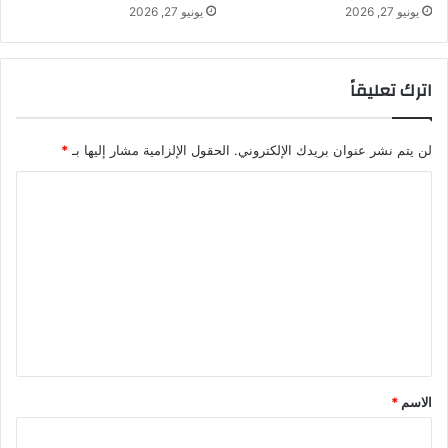
يونيو 27, 2026
يونيو 27, 2026
ب
ا
ء
ا
اترك تعليقاً
ل
إ
ي
لن يتم نشر عنوان بريدك الإلكتروني.
الحقول الإلزامية مشار إليها بـ
*
ب
و
ا
ل
ل
ا
ت
ع
ل
ي
ق
*
الاسم
*