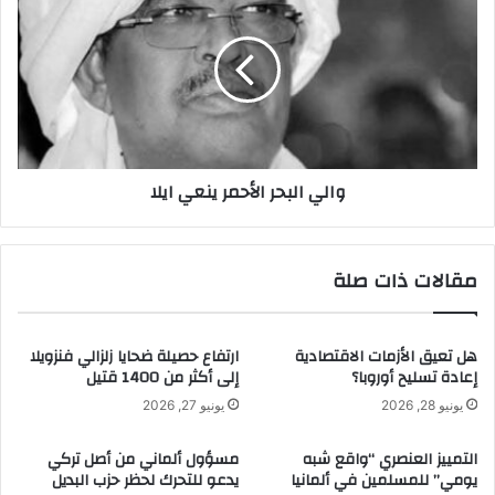
ت
ا
ط
ل
ل
ي
ب
ا
م
ل
ل
ب
ي
ح
ا
ر
والي البحر الأحمر ينعي ايلا
ر
ا
د
ل
و
أ
ل
ح
مقالات ذات صلة
ا
م
ر
ر
ل
ي
م
هل تعيق الأزمات الاقتصادية
ارتفاع حصيلة ضحايا زلزالي فنزويلا
ن
إعادة تسليح أوروبا؟
إلى أكثر من 1400 قتيل
ك
ع
ا
ي
يونيو 28, 2026
يونيو 27, 2026
ف
ا
ح
ي
التمييز العنصري “واقع شبه
مسؤول ألماني من أصل تركي
ة
ل
يومي” للمسلمين في ألمانيا
يدعو للتحرك لحظر حزب البديل
و
ا