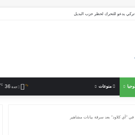
ركي يدعو للتحرك لحظر حزب البديل
℃
36
وجيا
منوعات
جدة
في “آي كلاود” بعد سرقة بيانات مشاهير