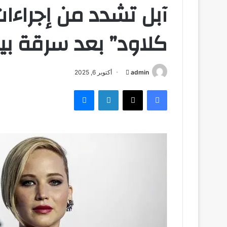
آبل تشدد من إجراءا
كلاود” بعد سرقة بي
admin
أ
أكتوبر 6, 2025
ر
فيسبوك
‫X
لينكدإن
ماسنجر
س
ل
ب
ر
ي
د
ا
إ
ل
ك
ت