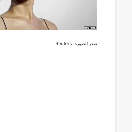
ر
و
ن
ي
ا
صدر الصورة،
Reuters