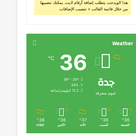
هذا الويدجت يتطلب إضافة أرقام لايت، يمكنك تنصيبها
من خلال قائمة القالب > تنصيب الإضافات.
Weather
36
℃
جدة
36º - 34º
34%
12.2 كيلومتر/ساعة
غيوم متفرقة
38
36
37
36
36
℃
℃
℃
℃
℃
الجمعة
السبت
الأحد
الأثنين
الثلاثاء