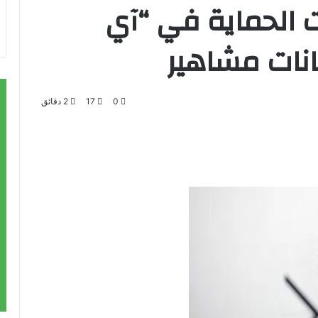
ت الحماية في “آي
انات مشاهير
0
17
2 دقائق