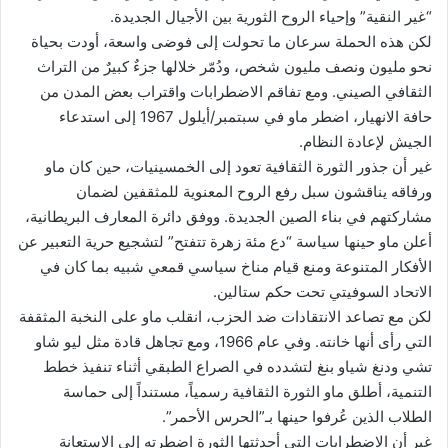
“غير النقية” وإحياء الروح الثورية بين الأجيال الجديدة.
لكن هذه الحملة سرعان ما تحولت إلى فوضى واسعة، أودت بحياة
نحو مليون ونصف مليون شخص، ودُمّر خلالها جزءٌ كبيرٌ من التراث
الثقافي الصيني. ومع تفاقم الاضطرابات واقتراب بعض المدن من
حافة الانهيار، اضطر ماو في سبتمبر/أيلول 1967 إلى استدعاء
الجيش لإعادة النظام.
غير أن جذور الثورة الثقافية تعود إلى الخمسينيات، حين كان ماو
ورفاقه يناقشون سبل رفع الروح المعنوية للمثقفين لضمان
مشاركتهم في بناء الصين الجديدة. ووفق دائرة المعارف البريطانية،
أعلن ماو حينها سياسة “دع مئة زهرة تتفتح” لتشجيع حرية التعبير عن
الأفكار المتنوعة ومنع قيام مناخ سياسي قمعي شبيه بما كان في
الاتحاد السوفيتي تحت حكم ستالين.
لكن مع تصاعد الانتقادات ضد الحزب، انقلب ماو على النخبة المثقفة
التي رأى أنها خانته. وفي عام 1966، ومع تجاهل قادة مثل ليو شاو
تشي ودنغ شياو بنغ لتشدده في الصراع الطبقي أثناء تنفيذ خطط
التنمية، أطلق ماو الثورة الثقافية رسمياً، مستنداً إلى حماسة
الطلاب الذين عُرفوا حينها بـ”الحرس الأحمر”.
غير أن الاضطرابات التي أحدثتها الثورة اضطرته إلى الاستعانة