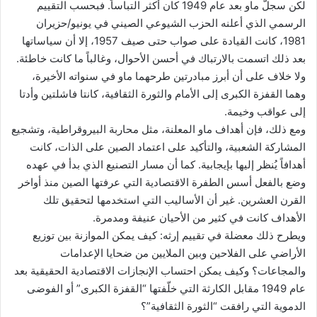
لكن سجلّ ماو بعد عام 1949 كان أكثر التباساً. فبحسب التقييم
الرسمي الذي أعلنه الحزب الشيوعي الصيني في يونيو/حزيران
1981، كانت القيادة على صواب حتى صيف 1957، إلا أن سياساتها
بعد ذلك اتسمت بالارتباك في أحسن الأحوال، وغالباً ما كانت خاطئة.
ولا خلاف على أن أبرز مبادرتين طرحهما ماو في سنواته الأخيرة،
وهما القفزة الكبرى إلى الأمام والثورة الثقافية، كانتا فاشلتين وأدتا
إلى عواقب وخيمة.
ومع ذلك، فإن أهداف ماو المعلنة، مثل محاربة البيروقراطية، وتشجيع
المشاركة الشعبية، والتأكيد على اعتماد الصين على الذات، كانت
أهدافاً يُنظر إليها بإيجابية. كما أن مسار التصنيع الذي بدأ في عهده
وضع بالفعل أسس الطفرة الاقتصادية التي عرفتها الصين منذ أواخر
القرن العشرين. غير أن الأساليب التي استخدمها لتحقيق تلك
الأهداف كانت في كثير من الأحيان عنيفة ومدمرة.
ويطرح ذلك معضلة في تقييم إرثه: كيف يمكن الموازنة بين توزيع
الأراضي على الفلاحين وبين الملايين من ضحايا الإعدامات
والمجاعات؟ وكيف يمكن احتساب الإنجازات الاقتصادية الحقيقية بعد
عام 1949 مقابل الكارثة التي خلّفتها “القفزة الكبرى” أو الفوضى
الدموية التي رافقت “الثورة الثقافية”؟