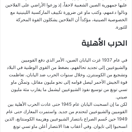
عليها جمهورية الصين الشعبية لاحقاً، إذ وزعوا الأراضي على الفلاحين
ونالوا دعمهم، وكتب ماو عن ضرورة تكييف الماركسية اللينينية مع
الخصوصية الصينية، مؤكداً أن الفلاحين يشكلون القوة المحركة
للثورة.
الحرب الأهلية
في عام 1937 غزت اليابان الصين، الأمر الذي دفع القوميين
والشيوعيين إلى تجديد تحالفهم، بضغط من القوى الوطنية في البلاد
وتشجيع من الكومنترن. وخلال سنوات الحرب ضد اليابان، تعاظمت
قوة الجيش الأحمر ليصل قوامه إلى نحو مليون مقاتل، وتمكّن ماو
تسي تونغ من توسيع نفوذ الشيوعيين ليشمل ما يقارب مئة مليون
صيني.
لكن ما إن انسحبت اليابان عام 1945 حتى عادت الحرب الأهلية بين
القوميين والشيوعيين لتحتدم من جديد. واستمرت المعارك حتى عام
1949 حين حُسم الصراع بانتصار الشيوعيين وهزيمة الكومنتانغ، الذين
انسحبوا إلى تايوان. وفي أعقاب هذا الانتصار أعلن ماو تسي تونغ