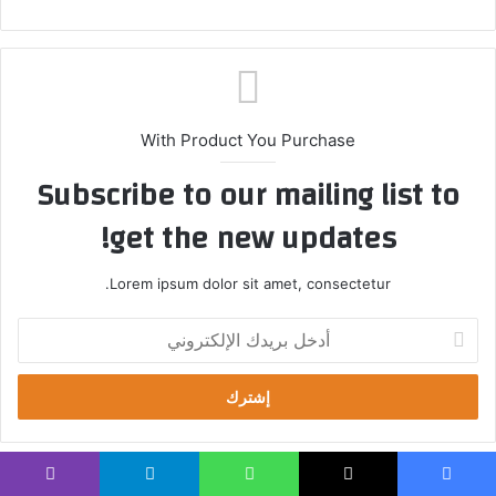
ع
الوي
ب
With Product You Purchase
Subscribe to our mailing list to
get the new updates!
Lorem ipsum dolor sit amet, consectetur.
أ
د
خ
ل
ب
ر
ي
د
ا