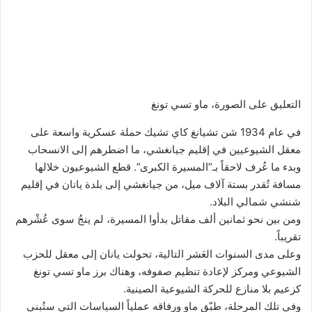
التعليق على الصورة،
ماو تسي تونغ
في عام 1934 شن تشيانغ كاي تشيك حملة عسكرية واسعة على
معقل الشيوعيين في إقليم جيانغشي، ما اضطرهم إلى الانسحاب
وبدء ما عُرف لاحقاً بـ”المسيرة الكبرى”. قطع الشيوعيون خلالها
مسافة تُقدر بستة آلاف ميل، من جيانغشي إلى بلدة يانان في إقليم
شنشي شمالي البلاد.
ومن بين نحو ثمانين ألف مقاتل بدأوا المسيرة، لم ينجُ سوى عُشْرهم
تقريباً.
وعلى مدى السنوات العَشر التالية، تحولت يانان إلى معقل للحزب
الشيوعي ومركز لإعادة تنظيم صفوفه، وهناك برز ماو تسي تونغ
كزعيم بلا منازع للحركة الشيوعية الصينية.
وفي تلك المرحلة، طبّق ماو ورفاقه عملياً السياسات التي ستُبنى