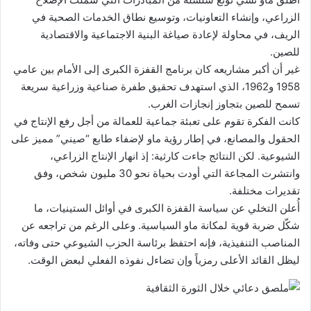
الزراعي، وإنشاء التعاونيات، وتوسيع نطاق الخدمات الصحية في
الريف، في محاولة لإعادة صياغة البنية الاجتماعية والاقتصادية
للصين.
غير أن أكبر مشاريعه كان برنامج القفزة الكبرى إلى الأمام بين عامي
1958 و1962، الذي استهدف تحقيق طفرة صناعية وزراعية سريعة
تسمح للصين بتجاوز إنجازات الغرب.
كانت الفكرة تقوم على تعبئة جماعية للعمالة من أجل رفع الإنتاج في
الحقول والمصانع، في إطار رؤية ماو لإضفاء طابع “صيني” مميز على
الشيوعية. لكن النتائج جاءت كارثية: إذ انهار الإنتاج الزراعي،
وانتشرت المجاعة التي أودت بحياة نحو 30 مليون شخص، وفق
تقديرات مختلفة.
أُعلن التخلي عن سياسة القفزة الكبرى في أوائل الستينيات، ما
شكّل ضربة قوية لمكانة ماو السياسية. وعلى الرغم من تراجعه عن
المناصب التنفيذية، فإنه احتفظ برئاسة الحزب الشيوعي حتى وفاته،
ليظل القائد الأعلى رمزياً وإن تضاءل نفوذه الفعلي لبعض الوقت.