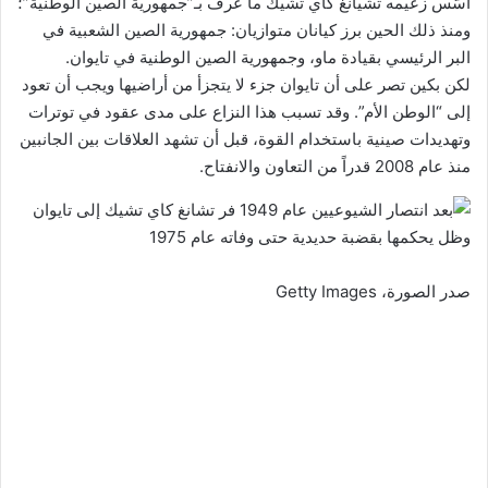
أسَّس زعيمه تشيانغ كاي تشيك ما عُرف بـ”جمهورية الصين الوطنية”؛
ومنذ ذلك الحين برز كيانان متوازيان: جمهورية الصين الشعبية في
البر الرئيسي بقيادة ماو، وجمهورية الصين الوطنية في تايوان.
لكن بكين تصر على أن تايوان جزء لا يتجزأ من أراضيها ويجب أن تعود
إلى “الوطن الأم”. وقد تسبب هذا النزاع على مدى عقود في توترات
وتهديدات صينية باستخدام القوة، قبل أن تشهد العلاقات بين الجانبين
منذ عام 2008 قدراً من التعاون والانفتاح.
صدر الصورة،
Getty Images