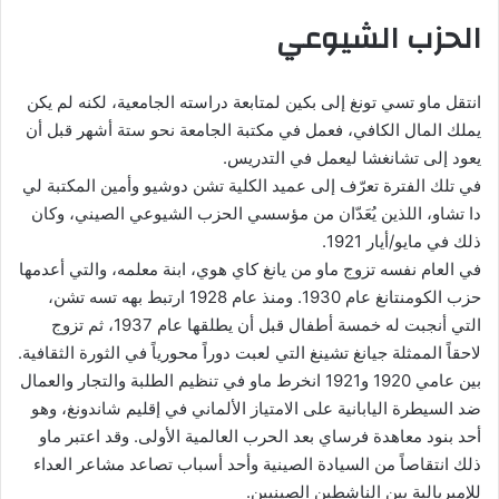
الحزب الشيوعي
انتقل ماو تسي تونغ إلى بكين لمتابعة دراسته الجامعية، لكنه لم يكن
يملك المال الكافي، فعمل في مكتبة الجامعة نحو ستة أشهر قبل أن
يعود إلى تشانغشا ليعمل في التدريس.
في تلك الفترة تعرّف إلى عميد الكلية تشن دوشيو وأمين المكتبة لي
دا تشاو، اللذين يُعَدّان من مؤسسي الحزب الشيوعي الصيني، وكان
ذلك في مايو/أيار 1921.
في العام نفسه تزوج ماو من يانغ كاي هوي، ابنة معلمه، والتي أعدمها
حزب الكومنتانغ عام 1930. ومنذ عام 1928 ارتبط بهه تسه تشن،
التي أنجبت له خمسة أطفال قبل أن يطلقها عام 1937، ثم تزوج
لاحقاً الممثلة جيانغ تشينغ التي لعبت دوراً محورياً في الثورة الثقافية.
بين عامي 1920 و1921 انخرط ماو في تنظيم الطلبة والتجار والعمال
ضد السيطرة اليابانية على الامتياز الألماني في إقليم شاندونغ، وهو
أحد بنود معاهدة فرساي بعد الحرب العالمية الأولى. وقد اعتبر ماو
ذلك انتقاصاً من السيادة الصينية وأحد أسباب تصاعد مشاعر العداء
للإمبريالية بين الناشطين الصينيين.