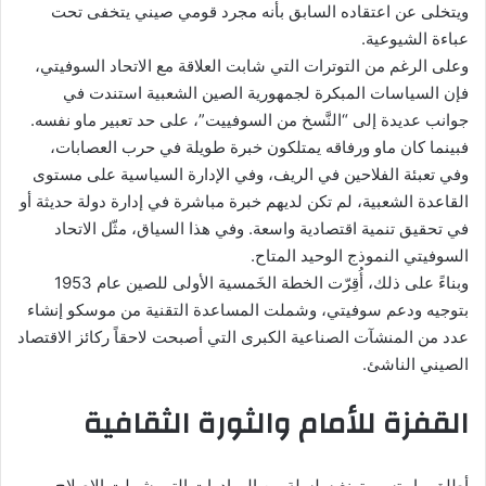
ويتخلى عن اعتقاده السابق بأنه مجرد قومي صيني يتخفى تحت
عباءة الشيوعية.
وعلى الرغم من التوترات التي شابت العلاقة مع الاتحاد السوفيتي،
فإن السياسات المبكرة لجمهورية الصين الشعبية استندت في
جوانب عديدة إلى “النَّسخ من السوفييت”، على حد تعبير ماو نفسه.
فبينما كان ماو ورفاقه يمتلكون خبرة طويلة في حرب العصابات،
وفي تعبئة الفلاحين في الريف، وفي الإدارة السياسية على مستوى
القاعدة الشعبية، لم تكن لديهم خبرة مباشرة في إدارة دولة حديثة أو
في تحقيق تنمية اقتصادية واسعة. وفي هذا السياق، مثّل الاتحاد
السوفيتي النموذج الوحيد المتاح.
وبناءً على ذلك، أُقِرّت الخطة الخَمسية الأولى للصين عام 1953
بتوجيه ودعم سوفيتي، وشملت المساعدة التقنية من موسكو إنشاء
عدد من المنشآت الصناعية الكبرى التي أصبحت لاحقاً ركائز الاقتصاد
الصيني الناشئ.
القفزة للأمام والثورة الثقافية
أطلق ماو تسي تونغ سلسلة من المبادرات التي شملت الإصلاح