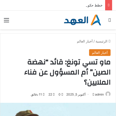
خطط حكومية وأوجه قصور وانتقادات .. كيف تواجه ألمانيا الحرّ؟
بحث عن
الق
الرئيسية
/
أخبار العالم
أخبار العالم
ماو تسي تونغ: قائد “نهضة
الصين” أم المسؤول عن فناء
الملايين؟
admin
أ
أكتوبر 5, 2025
0
22
11 دقائق
ر
س
ل