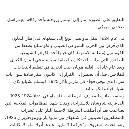
التعليق على الصورة،
ماو إلى اليسار وزوجته وأحد رفاقه مع مراسل
صحفي أمريكي
في عام 1924 انتقل ماو تسي تونغ إلى شنغهاي في إطار التعاون
الذي فُرض بين الحزب الشيوعي الصيني والكومنتانغ بضغط من
الكومنترن (منظمة الأممية). كان حينها أحد الكوادر الشيوعية
الصاعدة التي بدأت بالاحتكاك بالحياة السياسية في المدن الكبرى.
وبعد عام عاد إلى إقليم هونان حيث انخرط في تنظيم احتجاجات
للفلاحين، قبل أن يضطر إلى الفرار إلى كانتون، مقر قيادة سون يات
سن، الذي توفي فجأة في مارس/آذار 1925، ليتسلم تشيانغ كاي
تشيك قيادة الكومنتانغ.
وبحسب دائرة المعارف البريطانية، عاد ماو في شتاء 1924-1925
إلى قريته شاوشان للاستراحة، وهناك شهد المظاهرات الفلاحية التي
تصاعدت بعد أن أطلقت الشرطة الأجنبية النار على عشرات
المتظاهرين الصينيين في شنغهاي بين مايو/أيار ويونيو/حزيران 1925،
وهو الحدث المعروف بـ”حركة 30 مايو”. عندها أدرك ماو الإمكانات