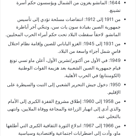
1644: المانشو يغزون من الشمال ويؤسسون حكم أسرة
تشينغ.
من 1911 إلى 1912: انتفاضات مسلحة تؤدي إلى تأسيس
جمهورية الصين بقيادة سون يات سن، وتنحّي آخر أباطرة
المانشو. لاحقاً سقطت البلاد تحت حكم أمراء الحرب المحليين.
من 1931 إلى 1945: الغزو الياباني للصين وإقامة نظام احتلال
قاسٍ شمل أجزاء واسعة من البلاد.
1949: في الأول من أكتوبر/تشرين الأول، أعلن ماو تسي تونغ
قيام جمهورية الصين الشعبية بعد هزيمة القوات الوطنية
(الكومنتانغ) في الحرب الأهلية.
1950: دخول جيش التحرير الشعبي إلى التبت والسيطرة على
الإقليم.
من 1958 إلى 1960: إطلاق مشروع القفزة الكبرى إلى الأمام
والذي أدى إلى انهيار الزراعة والمجاعة ووفاة الملايين، وانتهى
بالتخلي عنه.
من 1966 إلى 1967: اندلاع الثورة الثقافية الكبرى التي أطلقها
ماو، وأدت إلى اضطرابات اجتماعية واقتصادية وسياسية