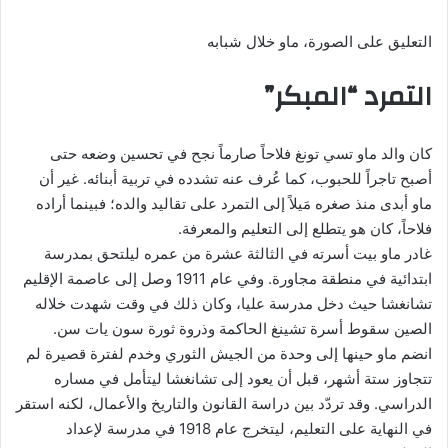
التعليق على الصورة،
ماو خلال شبابه
التمرد “المبكر”
كان والد ماو تسي تونغ فلاحاً صارماً نجح في تحسين وضعه حتى
أصبح تاجراً للحبوب، كما عُرف عنه تشدده في تربية أبنائه. غير أن
ماو أبدى منذ صغره مَيلاً إلى التمرد على تقاليد والده؛ فبينما أراده
فلاحاً، كان هو يتطلع إلى التعليم والمعرفة.
غادر ماو بيت أسرته في الثالثة عشرة من عمره ليلتحق بمدرسة
ابتدائية في منطقة مجاورة. وفي عام 1911 وصل إلى عاصمة الإقليم
تشانغشا حيث دخل مدرسة عليا، وكان ذلك في وقت شهدت خلاله
الصين سقوط أسرة تشينغ الحاكمة وذروة ثورة سون يات سن.
انضم ماو حينها إلى وحدة من الجيش الثوري وخدم لفترة قصيرة لم
تتجاوز ستة أشهر، قبل أن يعود إلى تشانغشا ليتأمل في مساره
الدراسي. وقد تردّد بين دراسة القانون والتاريخ والأعمال، لكنه استقر
في النهاية على التعليم، ليتخرج عام 1918 في مدرسة لإعداد