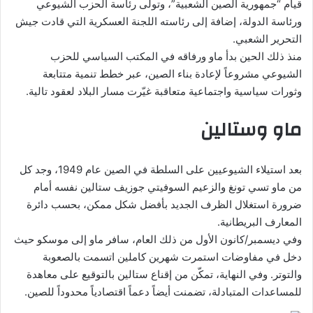
قيام “جمهورية الصين الشعبية”، وتولى رئاسة الحزب الشيوعي
ورئاسة الدولة، إضافة إلى رئاسته اللجنة العسكرية التي قادت جيش
التحرير الشعبي.
منذ ذلك الحين بدأ ماو ورفاقه في المكتب السياسي للحزب
الشيوعي مشروعاً لإعادة بناء الصين، عبر خطط تنمية متتابعة
وثورات سياسية واجتماعية متعاقبة غيّرت مسار البلاد لعقود تالية.
ماو وستالين
بعد استيلاء الشيوعيين على السلطة في الصين عام 1949، وجد كل
من ماو تسي تونغ والزعيم السوفيتي جوزيف ستالين نفسه أمام
ضرورة استغلال الظرف الجديد بأفضل شكل ممكن، بحسب دائرة
المعارف البريطانية.
وفي ديسمبر/كانون الأول من ذلك العام، سافر ماو إلى موسكو حيث
دخل في مفاوضات استمرت شهرين كاملين اتسمت بالصعوبة
والتوتر. وفي النهاية، تمكّن من إقناع ستالين بالتوقيع على معاهدة
للمساعدات المتبادلة، تضمنت أيضاً دعماً اقتصادياً محدوداً للصين.