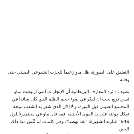
التعليق على الصورة،
ظَل ماو زعيماً للحزب الشيوعي الصيني حتى
وفاته
تضيف دائرة المعارف البريطانية أن الإنجازات التي ارتبطت بماو
تسي تونغ يجب أن تُقدّر في ضوء حجم الظلم الذي كان سائداً في
المجتمع الصيني قبل الثورة، والإذلال الذي شعر به الشعب نتيجة
تفكك دولته على يد القوى الأجنبية. فقد قال ماو في سبتمبر/أيلول
1949 عبارته الشهيرة: “لقد نهضنا”، وهي كلمات لم تُنْسَ منذ ذلك
الحين.