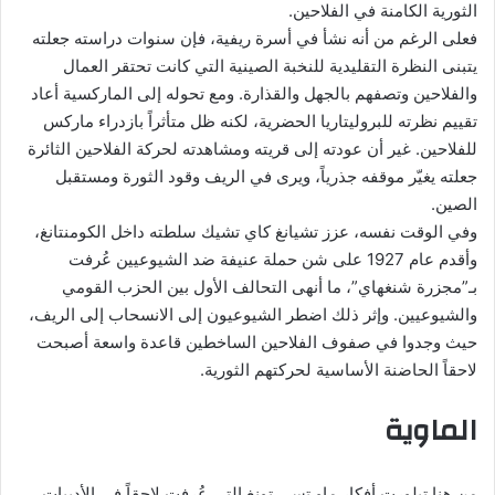
الثورية الكامنة في الفلاحين.
فعلى الرغم من أنه نشأ في أسرة ريفية، فإن سنوات دراسته جعلته
يتبنى النظرة التقليدية للنخبة الصينية التي كانت تحتقر العمال
والفلاحين وتصفهم بالجهل والقذارة. ومع تحوله إلى الماركسية أعاد
تقييم نظرته للبروليتاريا الحضرية، لكنه ظل متأثراً بازدراء ماركس
للفلاحين. غير أن عودته إلى قريته ومشاهدته لحركة الفلاحين الثائرة
جعلته يغيّر موقفه جذرياً، ويرى في الريف وقود الثورة ومستقبل
الصين.
وفي الوقت نفسه، عزز تشيانغ كاي تشيك سلطته داخل الكومنتانغ،
وأقدم عام 1927 على شن حملة عنيفة ضد الشيوعيين عُرفت
بـ”مجزرة شنغهاي”، ما أنهى التحالف الأول بين الحزب القومي
والشيوعيين. وإثر ذلك اضطر الشيوعيون إلى الانسحاب إلى الريف،
حيث وجدوا في صفوف الفلاحين الساخطين قاعدة واسعة أصبحت
لاحقاً الحاضنة الأساسية لحركتهم الثورية.
الماوية
من هنا تبلورت أفكار ماو تسي تونغ التي عُرفت لاحقاً في الأدبيات