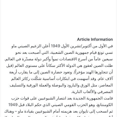
Article Information
في الأول من أكتوبر/تشرين الأول 1949 أعلن الزعيم الصيني ماو
تسي تونغ قيام جمهورية الصين الشعبية، التي أصبحت بعد نحو
سبعين عاماً من أسرع الاقتصادات نمواً وأكبر دولة مصدّرة في العالم.
ظلت الصين لعقودٍ هي الدولة الأكثر سكاناً على مستوى العالم (قبل
أن تتجاوزها الهند مؤخراً). وتعود حضارة الصين إلى ما يقارب أربعة
آلاف عام. وقد أسهمت في ابتكارات أساسية شكّلت ركائز العالم
المعاصر، مثل الورق والبارود والبوصلة والعملة الورقية والتسليف
المصرفي والألعاب النارية.
قامت الجمهورية الجديدة بعد انتصار الشيوعيين على قوات حزب
الكومنتانغ، وهو الحزب القومي الصيني الذي حكم البلاد قبل 1949
ثم انسحب إلى تايوان بعد هزيمته أمام الشيوعيين بقيادة ماو – وهناك