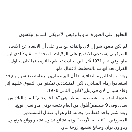
التعليق على الصورة،
ماو والرئيس الأمريكي السابق نيكسون
لم يكن صعود شو إن لاي واتفاقه مع ماو على أن الابتعاد عن الاتحاد
السوفيتي يستدعي الانفتاح على الولايات المتحدة – مقبولاً لدى لين
بياو. وفي عام 1971 قُتل لين بحادث تحطم طائرة بينما كان يحاول
الفرار، بعد اتهامه بالتخطيط لاغتيال ماو.
وبعد انتهاء الثورة الثقافية بدا أن البراغماتيين بزعامة دنغ شياو بنغ قد
استعادوا زمام المبادرة، لكن المتشددين تمكنوا من التفوق عليهم إثر
وفاة شو إن لاي في يناير/كانون الثاني 1976.
عندها، اختار ماو شخصية وسطية هي “هوا قوه فِنغ” ليقود البلاد من
بعده. وفي 9 سبتمبر/أيلول من العام نفسه توفي ماو تسي تونغ.
وبعد شهر واحد فقط من وفاته، قام هوا باعتقال المتشددين
المعروفين بـ”عصابة الأربعة”، وهم تشانغ تشون تشياو ووانغ هونغ ون
وياو ون يوان وجيانغ تشينغ، زوجة ماو.