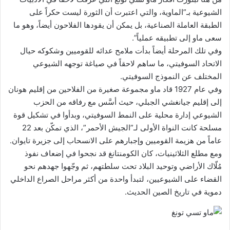
الشيوعية بـ”الماوية، والتي اعتبرت أن الثورة ليست حكراً على
الطبقة العاملة الصناعية، بل يمكن أن يقودها الفلاحون أيضاً، وهو ما
سعى ماو إلى تطبيقه عملياً”.
وفي تلك المرحلة أيضاً بدأت ملامح عدائه للقوميين وشكوكه حيال
الاتحاد السوفيتي، ما ساهم لاحقاً في صياغة توجهه الشيوعي
المختلف عن النموذج السوفيتي.
وفي عام 1927 قاد ماو مجموعة صغيرة من الفلاحين من إقليم هونان
إلى إقليم جيانغشي الجبلي، حيث أسَّس مع رفاقه من الحزب
الشيوعي إدارة محلية على النمط السوفيتي، وبدأوا في تشكيل قوة
مسلحة كانت النواة الأولى لـ”الجيش الأحمر”، الذي تمكّن بعد 22
عاماً من هزيمة القوميين وإجبارهم على الانسحاب إلى جزيرة تايوان.
ومع مطلع الثلاثينيات، كان الكومنتانغ قد نجحوا في إضعاف نفوذ
مُلّاك الأراضي وتوحيد البلاد تحت سلطتهم، ثم وجّهوا جهدهم نحو
القضاء على الشيوعيين، لتبدأ واحدة من أكثر مراحل الصراع الداخلي
دموية في تاريخ الصين الحديث.