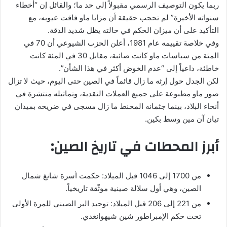
ربما يكون التوصيف الرسمي مقبولاً إلى حد ما؛ والقائل إن “أخطاء
سنواته الأخيرة” لم تحجب حقيقة أن مزايا ماو فاقت عيوبه، مع
التأكيد على أن ميزان الحكم في حالته يظل شديد الدقة.
وفي خلاصة تقييمه عام 1981، أعلن الحزب الشيوعي أن 70 في
المئة من سياسات ماو كانت صائبة، مقابل 30 في المئة كانت
خاطئة، داعياً إلى “عدم الخوض أكثر في هذا الشأن”.
لكن الجدل حول إرثه ما زال قائماً في الصين حتى اليوم، حيث لا تزال
صور ماو مطبوعة على جميع العملات النقدية، وتماثيله منتشرة في
أنحاء البلاد، بينما جثمانه المحنط ما زال مسجى في ضريحه بميدان
تيان آن مين وسط بكين.
أبرز المحطات في تاريخ الصين:
من 1700 إلى 1046 قبل الميلاد: حكمت أسرة شانغ شمال
الصين، وهي أول سلالة صينية موثّقة تاريخياً.
من 221 إلى 206 قبل الميلاد: توحيد البر الصيني للمرة الأولى
تحت حكم الإمبراطور شين شيهوانغدي.