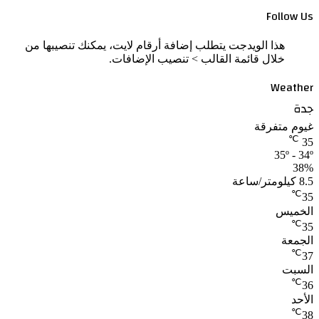
Follow Us
هذا الويدجت يتطلب إضافة أرقام لايت، يمكنك تنصيبها من
خلال قائمة القالب > تنصيب الإضافات.
Weather
جدة
غيوم متفرقة
℃
35
35º - 34º
38%
8.5 كيلومتر/ساعة
℃
35
الخميس
℃
35
الجمعة
℃
37
السبت
℃
36
الأحد
℃
38