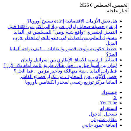
الخميس, أغسطس 6 2026
أخبار عاجلة
هل تعيق الأزمات الاقتصادية إعادة تسليح أوروبا؟
ارتفاع حصيلة ضحايا زلزالي فنزويلا إلى أكثر من 1400 قتيل
التمييز العنصري “واقع شبه يومي” للمسلمين في ألمانيا
مسؤول ألماني من أصل تركي يدعو للتحرك لحظر حزب
البديل
خطط حكومية وأوجه قصور وانتقادات .. كيف تواجه ألمانيا
الحرّ؟
النقاط الرئيسية للاتفاق الإطاري بين إسرائيل ولبنان
لبنان بين أسوأ خيارين.. فهل هناك طريق ثالث أمام بلاد الأرز؟
قطارات ألمانيا ـ بنية متهالكة وتأخير مزمن .. فما الحل؟
حصار الأُبَيِّض يعزز المخاوف من تكرار فضائع الفاشر
ألمانيا مركز توزيع رئيسي لمخدر الكيتامين بأوروبا
فيسبوك
‫X
‫YouTube
انستقرام
تسجيل الدخول
مقال عشوائي
إضافة عمود جانبي