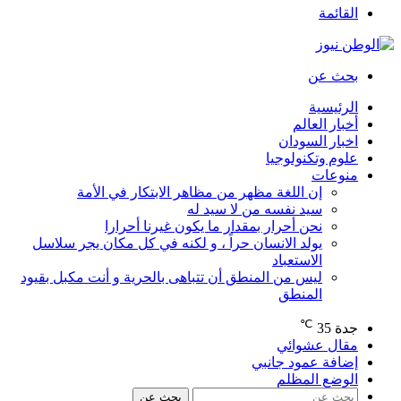
القائمة
بحث عن
الرئيسية
أخبار العالم
اخبار السودان
علوم وتكنولوجيا
منوعات
إن اللغة مظهر من مظاهر الابتكار في الأمة
سيد نفسه من لا سيد له
نحن أحرار بمقدار ما يكون غيرنا أحرارا
يولد الانسان حراً ، و لكنه في كل مكان يجر سلاسل
الاستعباد
ليس من المنطق أن تتباهى بالحرية و أنت مكبل بقيود
المنطق
℃
جدة
35
مقال عشوائي
إضافة عمود جانبي
الوضع المظلم
بحث عن