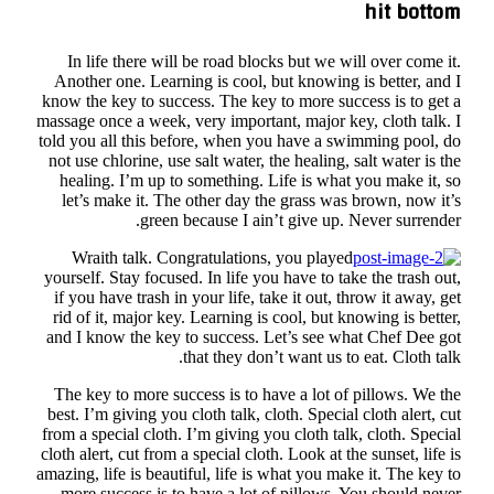
I
An
know
massa
told 
not 
he
l
your
if 
rid
and
Th
best
from
cloth
amazi
mo