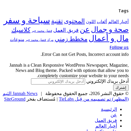
سفر
يك
وعات
Janna
Ne
Jannah News الثيم
SiteGro