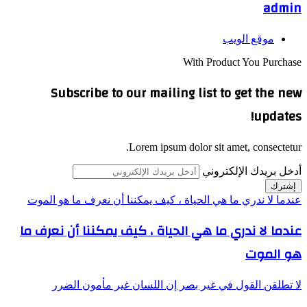
لموت
ف ما