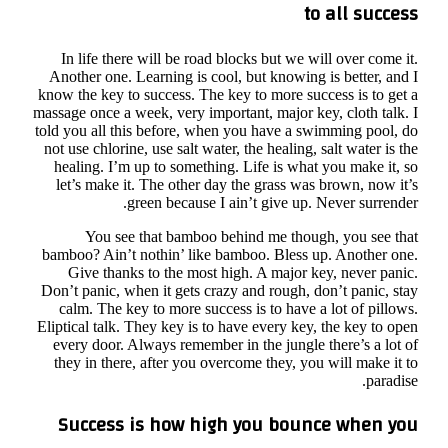
I
An
know
massa
told 
not 
he
l
bam
Don’
c
Elip
ev
th
S