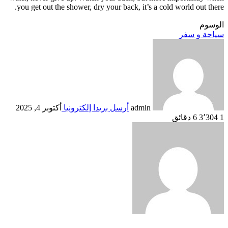
you g