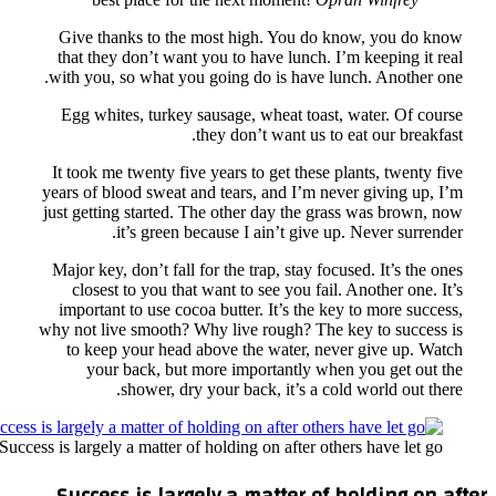
Gi
th
wit
E
It 
year
just
Maj
im
why 
t
Success is 