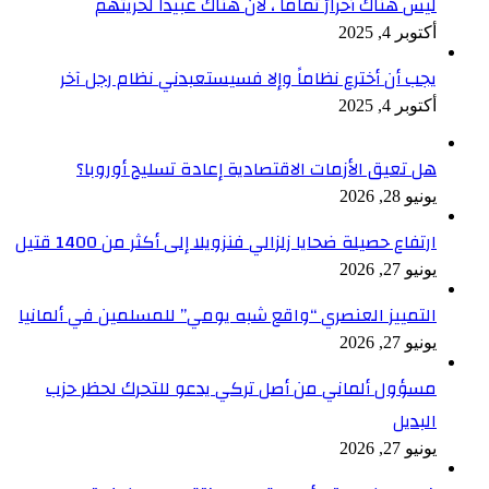
ر
لمانيا
حزب