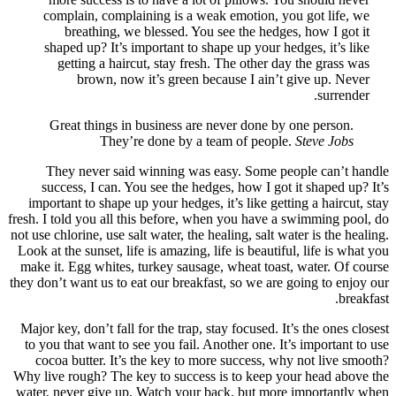
co
sh
G
Th
suc
import
fresh. I 
not use c
Look at 
make it
they don’
Major k
to you
coco
Why live
water, 