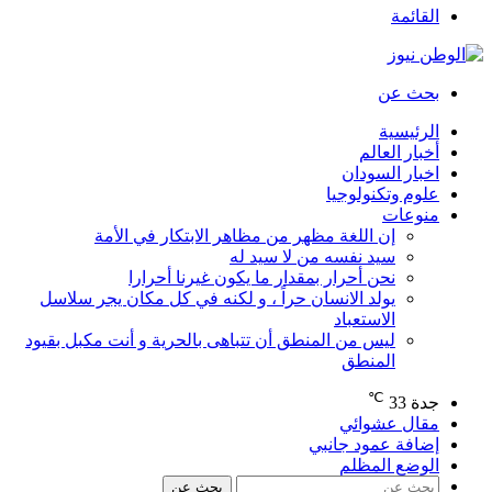
لاسل
 بقيود