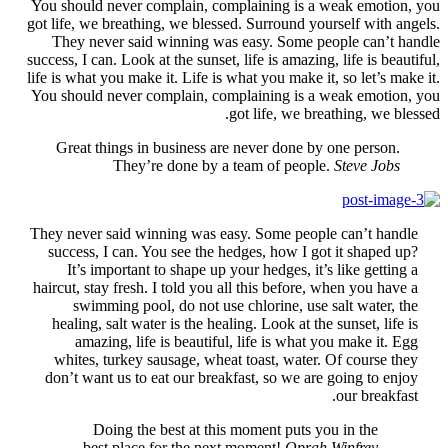
You s
got li
Th
success
life i
You s
G
They 
suc
hairc
he
wh
don