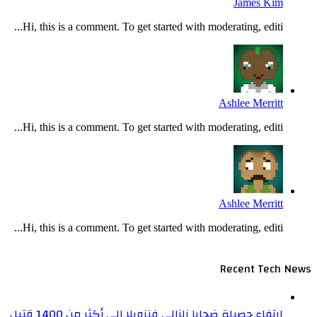
Hi, th
Hi, th
Hi, th