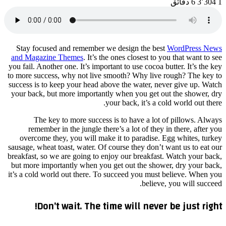
S
tay 
and Ma
you fail
to more
success
your ba
re
over
sausage,
breakfas
but mor
it’s a c