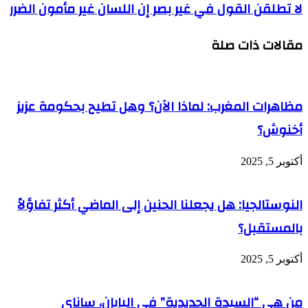
 الضرر
 عزيز
اؤلاً