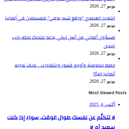
لمانيا
حزب
جه
 كنت