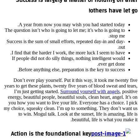
Su
A
The ques
Success
I fin
If p
B
Don’
years to
I’m
energy,
you ho
my choic
t
Act